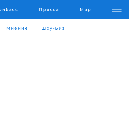
онбасс
Пресса
Мир
Мнение
Шоу-Биз