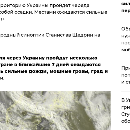
сил
ерриторию Украины пройдет череда
пер
 собой осадки. Местами ожидаются сильные
ер.
Обр
ародный синоптик Станислав Щедрин на
нуж
пор
мо
ля через Украину пройдут несколько
стране в ближайшие 7 дней ожидаются
При
нь сильные дожди, мощные грозы, град и
поп
ии.
и с
В У
гри
Сту
обо