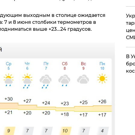
ледующим выходным в столице ожидается
Укр
: 7 и 8 июня столбики термометров в
тар
подниматься выше +23...24 градусов.
цен
СМ
В У
бро
кос