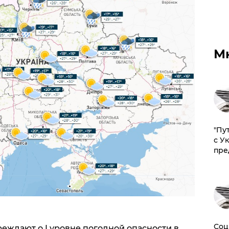
М
"Пу
с У
пре
Соц
еждают о I уровне погодной опасности в