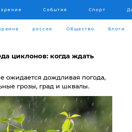
озрение
События
Спорт
Д
краина
россия
Общество
Блоги
да циклонов: когда ждать
не ожидается дождливая погода,
ные грозы, град и шквалы.