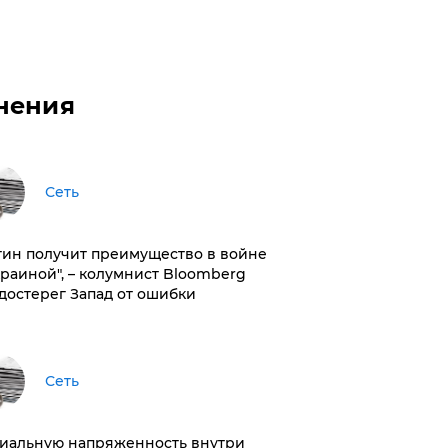
нения
Сеть
тин получит преимущество в войне
краиной", – колумнист Bloomberg
достерег Запад от ошибки
Сеть
иальную напряженность внутри