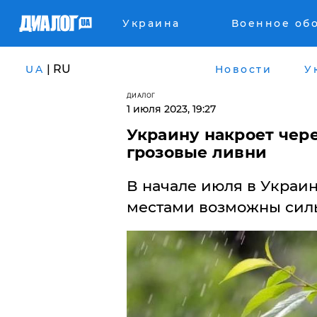
Украина
Военное об
| RU
UA
Новости
У
ДИАЛОГ
1 июля 2023, 19:27
Украину накроет чере
грозовые ливни
В начале июля в Украи
местами возможны силь