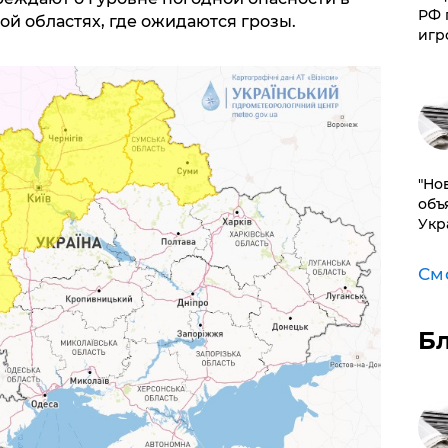
РФ 
ой областях, где ожидаются грозы.
игр
"Но
объ
Укр
См
Б