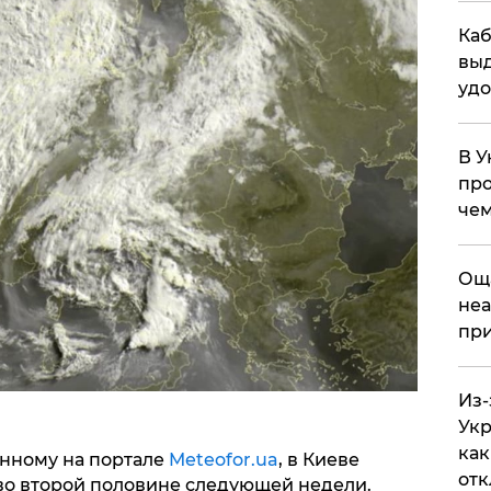
Каб
выд
удо
В У
про
чем
​Ощ
неа
при
Из-
Укр
как
анному на портале
Meteofor.ua
, в Киеве
отк
 во второй половине следующей недели.