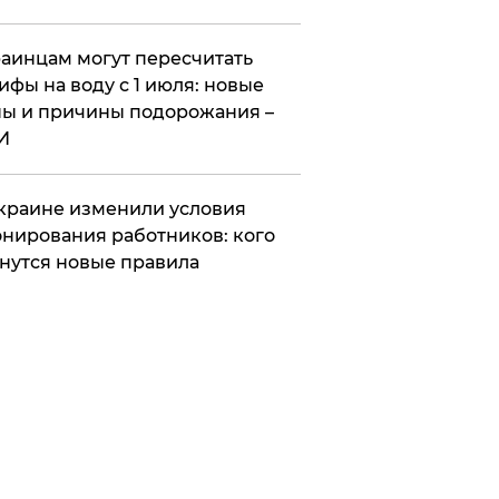
аинцам могут пересчитать
ифы на воду с 1 июля: новые
ы и причины подорожания –
И
краине изменили условия
нирования работников: кого
нутся новые правила