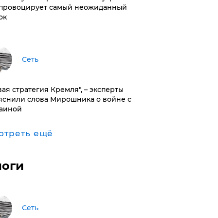
провоцирует самый неожиданный
ок
Сеть
вая стратегия Кремля", – эксперты
яснили слова Мирошника о войне с
аиной
отреть ещё
логи
Сеть