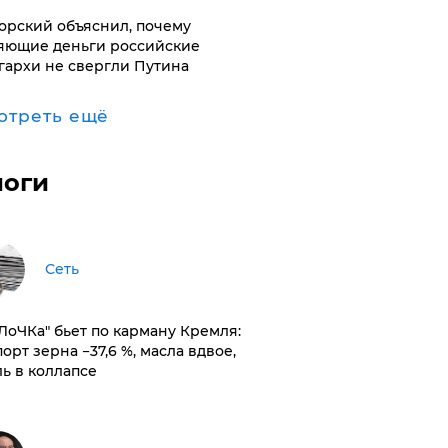
орский объяснил, почему
яющие деньги российские
гархи не свергли Путина
отреть ещё
логи
Сеть
оЛоЧКа" бьет по карману Кремля:
орт зерна −37,6 %, масла вдвое,
ль в коллапсе