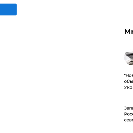
М
"Но
объ
Укр
Зап
Рос
сев