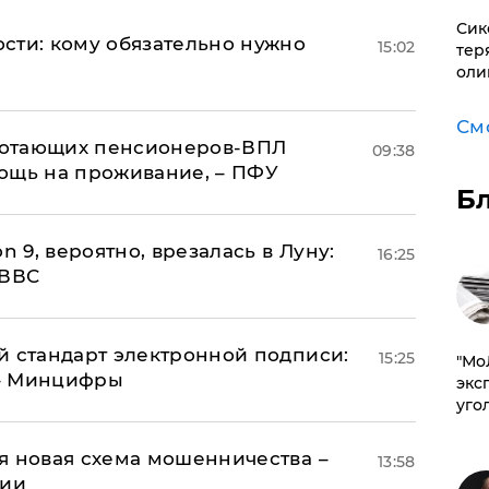
Сик
сти: кому обязательно нужно
15:02
тер
оли
См
аботающих пенсионеров-ВПЛ
09:38
ощь на проживание, – ПФУ
Б
n 9, вероятно, врезалась в Луну:
16:25
 ВВС
й стандарт электронной подписи:
15:25
​"М
 – Минцифры
эксп
уго
я новая схема мошенничества –
13:58
ции