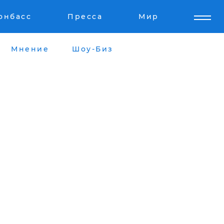
онбасс
Пресса
Мир
Мнение
Шоу-Биз