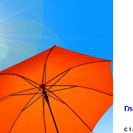
Гл
С 1