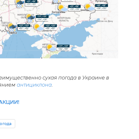
реимущественно сухая погода в Украине в
иянием
антициклона
.
АКЦИИ!
огода