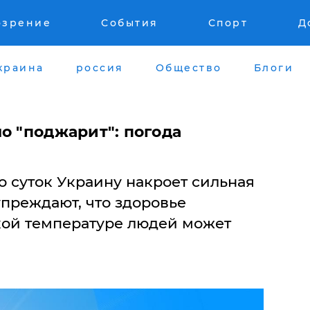
озрение
События
Спорт
Д
краина
россия
Общество
Блоги
о "поджарит": погода
 суток Украину накроет сильная
преждают, что здоровье
кой температуре людей может