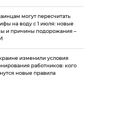
аинцам могут пересчитать
ифы на воду с 1 июля: новые
ы и причины подорожания –
И
краине изменили условия
нирования работников: кого
нутся новые правила