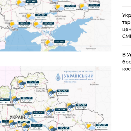
Укр
тар
цен
СМ
В У
бро
кос