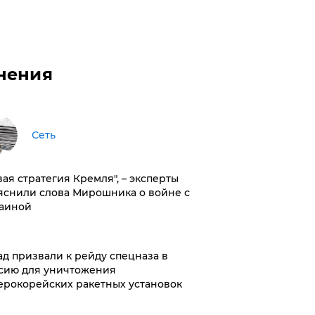
нения
Сеть
вая стратегия Кремля", – эксперты
яснили слова Мирошника о войне с
аиной
ад призвали к рейду спецназа в
сию для уничтожения
ерокорейских ракетных установок