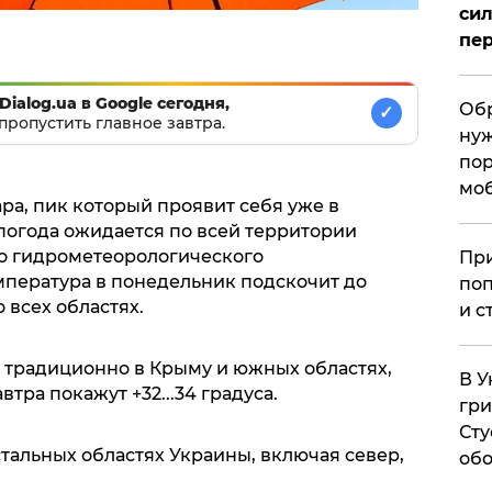
сил
пер
Dialog.ua в Google сегодня,
Обр
✓
пропустить главное завтра.
нуж
пор
мо
ра, пик который проявит себя уже в
погода ожидается по всей территории
о гидрометеорологического
При
емпература в понедельник подскочит до
поп
о всех областях.
и с
 традиционно в Крыму и южных областях,
В У
тра покажут +32...34 градуса.
гри
Сту
стальных областях Украины, включая север,
обо