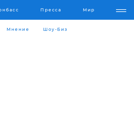
онбасс
Пресса
Мир
Мнение
Шоу-Биз