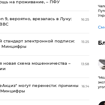
ощь на проживание, – ПФУ
Чал
Пут
Укр
n 9, вероятно, врезалась в Луну:
16:25
 ВВС
См
й стандарт электронной подписи:
Б
15:25
 – Минцифры
я новая схема мошенничества –
13:58
ции
​"М
эксп
"еАкциз" могут перенести: причины
16:14
уго
т Минцифры