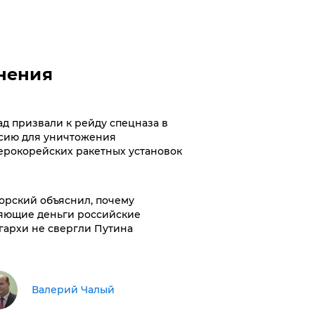
нения
ад призвали к рейду спецназа в
сию для уничтожения
ерокорейских ракетных установок
орский объяснил, почему
яющие деньги российские
гархи не свергли Путина
Валерий Чалый