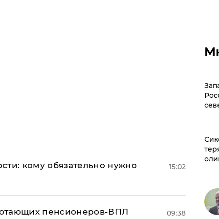
М
Зап
Рос
сев
Сик
тер
оли
сти: кому обязательно нужно
15:02
аботающих пенсионеров-ВПЛ
09:38