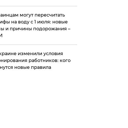
аинцам могут пересчитать
ифы на воду с 1 июля: новые
ы и причины подорожания –
И
краине изменили условия
нирования работников: кого
нутся новые правила