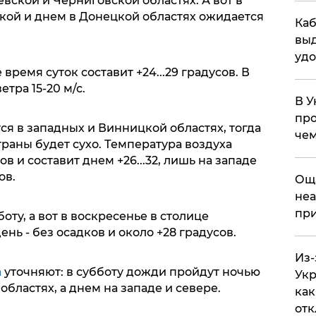
вской и Черниговской областях. А вот в
мской и днем в Донецкой областях ожидается
Каб
выд
удо
время суток составит +24...29 градусов. В
тра 15-20 м/с.
В У
про
ся в западных и Винницкой областях, тогда
чем
траны будет сухо. Температура воздуха
в и составит днем +26...32, лишь на западе
ов.
​Ощ
неа
при
ту, а вот в воскресенье в столице
нь - без осадков и около +28 градусов.
Из-
а
уточняют: в субботу дожди пройдут ночью
Укр
областях, а днем на западе и севере.
как
отк