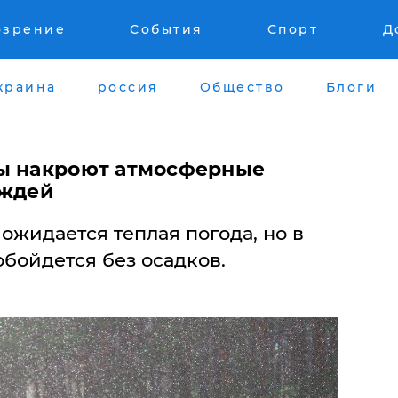
озрение
События
Спорт
Д
краина
россия
Общество
Блоги
ны накроют атмосферные
ождей
ожидается теплая погода, но в
обойдется без осадков.