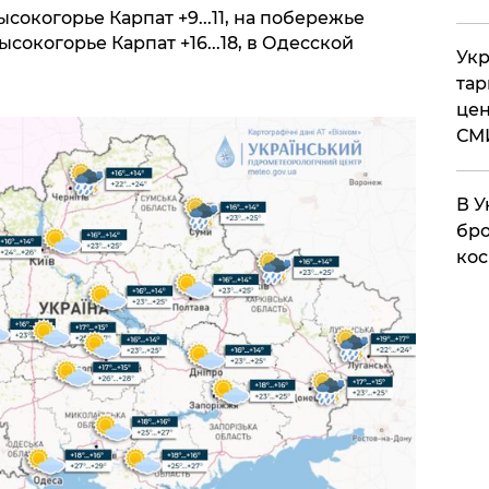
высокогорье Карпат +9...11, на побережье
высокогорье Карпат +16...18, в Одесской
Укр
тар
цен
СМ
В У
бро
кос