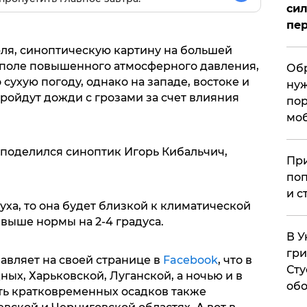
сил
пер
юля, синоптическую картину на большей
 поле повышенного атмосферного давления,
Обр
сухую погоду, однако на западе, востоке и
нуж
ройдут дожди с грозами за счет влияния
пор
мо
поделился синоптик Игорь Кибальчич,
При
поп
и с
уха, то она будет близкой к климатической
 выше нормы на 2-4 градуса.
В У
гри
авляет на своей странице в
Facebook
, что в
Сту
ных, Харьковской, Луганской, а ночью и в
обо
ть кратковременных осадков также