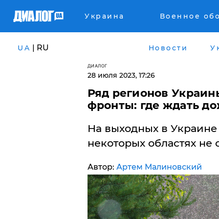
Украина
Военное об
| RU
UA
Новости
У
ДИАЛОГ
28 июля 2023, 17:26
Ряд регионов Украи
фронты: где ждать д
На выходных в Украине 
некоторых областях не 
Автор:
Артем Малиновский