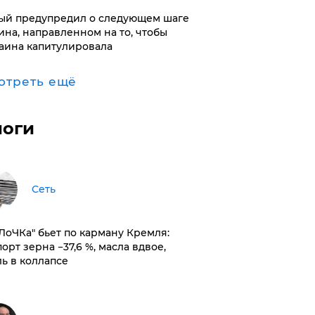
ый предупредил о следующем шаге
ина, направленном на то, чтобы
аина капитулировала
отреть ещё
логи
Сеть
оЛоЧКа" бьет по карману Кремля:
орт зерна −37,6 %, масла вдвое,
ль в коллапсе