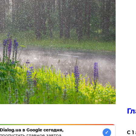
Гл
Dialog.ua в Google сегодня,
С 1
✓
пропустить главное завтра.