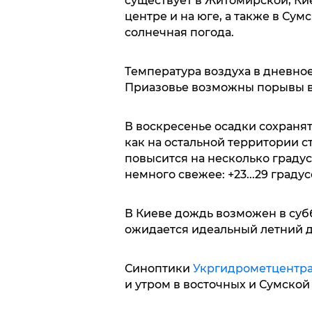
существует в Житомирской, Кие
центре и на юге, а также в Су
солнечная погода.
Температура воздуха в дневное 
Приазовье возможны порывы ве
В воскресенье осадки сохранят
как на остальной территории с
повысится на несколько градусо
немного свежее: +23...29 градус
В Киеве дождь возможен в суббо
ожидается идеальный летний де
Синоптики
Укргидрометцентр
и утром в восточных и Сумской 