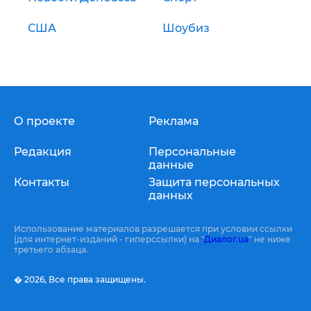
США
Шоубиз
О проекте
Реклама
Редакция
Персональные
данные
Контакты
Защита персональных
данных
Использование материалов разрешается при условии ссылки
(для интернет-изданий - гиперссылки) на "
Диалог.ua
" не ниже
третьего абзаца.
� 2026,
Все права защищены.