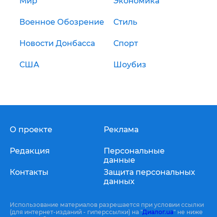
Мир
Экономика
Военное Обозрение
Стиль
Новости Донбасса
Спорт
США
Шоубиз
О проекте
Реклама
Редакция
Персональные
данные
Контакты
Защита персональных
данных
Использование материалов разрешается при условии ссылки
(для интернет-изданий - гиперссылки) на "
Диалог.ua
" не ниже