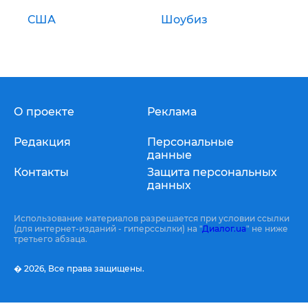
США
Шоубиз
О проекте
Реклама
Редакция
Персональные
данные
Контакты
Защита персональных
данных
Использование материалов разрешается при условии ссылки
(для интернет-изданий - гиперссылки) на "
Диалог.ua
" не ниже
третьего абзаца.
� 2026,
Все права защищены.