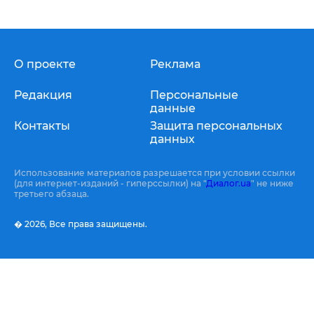
О проекте
Реклама
Редакция
Персональные
данные
Контакты
Защита персональных
данных
Использование материалов разрешается при условии ссылки
(для интернет-изданий - гиперссылки) на "
Диалог.ua
" не ниже
третьего абзаца.
� 2026,
Все права защищены.