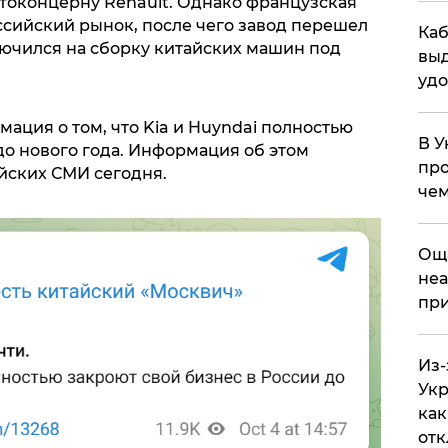
токонцерну Renault. Однако французская
сийский рынок, после чего завод перешел
Каб
ючился на сборку китайских машин под
выд
удо
мация о том, что Kia и Huyndai полностью
В У
до нового года. Информация об этом
про
йских СМИ сегодня.
чем
​Ощ
неа
при
Из-
Укр
как
отк