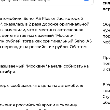
пропустить главное завтра.
сил
пер
томобиля Sehol A5 Plus от Jac, который
", оказалась в 2 раза дороже оригинальной
Обр
ы выяснили, что в местных автосалонах
нуж
: цены на так называемый "Москвич"
пор
млн рублей, тогда как оригинальный Sehol A5
мо
н в переводе на российские рубли. Об этом
При
поп
называемый "Москвич" начали собирать на
и с
нтября.
В У
леры сообщают, что цена на автомобиль
гри
Сту
обо
оржения российской армии в Украину