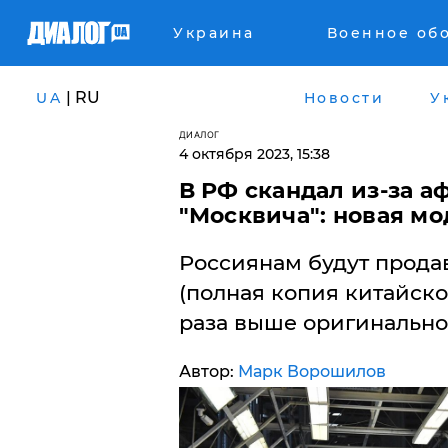
Украина
Военное об
| RU
UA
Новости
У
ДИАЛОГ
4 октября 2023, 15:38
В РФ скандал из-за а
"Москвича": новая мо
Россиянам будут прода
(полная копия китайског
раза выше оригинально
Автор:
Марк Ворошилов