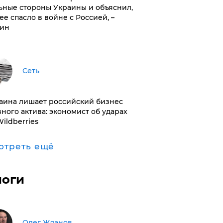
ьные стороны Украины и объяснил,
 ее спасло в войне с Россией, –
ин
Сеть
раина лишает российский бизнес
вного актива: экономист об ударах
Wildberries
отреть ещё
логи
Олег Жданов