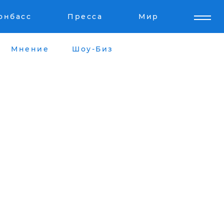
онбасс
Пресса
Мир
Мнение
Шоу-Биз