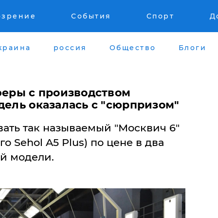
озрение
События
Спорт
Д
краина
россия
Общество
Блоги
феры с производством
дель оказалась с "сюрпризом"
вать так называемый "Москвич 6"
о Sehol A5 Plus) по цене в два
й модели.