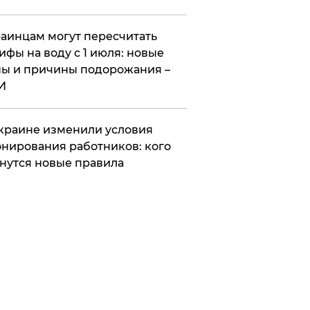
аинцам могут пересчитать
ифы на воду с 1 июля: новые
ы и причины подорожания –
И
краине изменили условия
нирования работников: кого
нутся новые правила