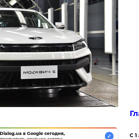
Гл
Dialog.ua в Google сегодня,
С 1
✓