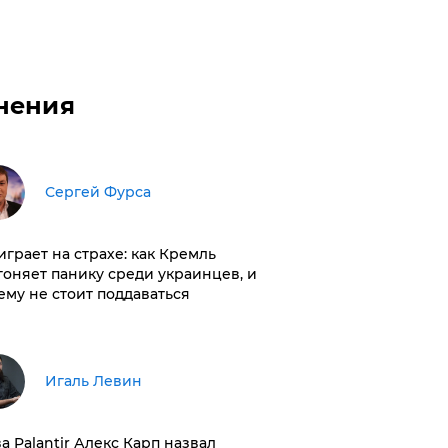
нения
Сергей Фурса
играет на страхе: как Кремль
гоняет панику среди украинцев, и
ему не стоит поддаваться
Игаль Левин
ва Palantir Алекс Карп назвал