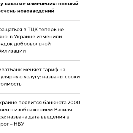
у важные изменения: полный
ечень нововведений
ащаться в ТЦК теперь не
но: в Украине изменили
ядок добровольной
билизации
ватБанк меняет тариф на
улярную услугу: названы сроки
тоимость
краине появится банкнота 2000
вен с изображением Василя
са: названа дата введения в
рот – НБУ