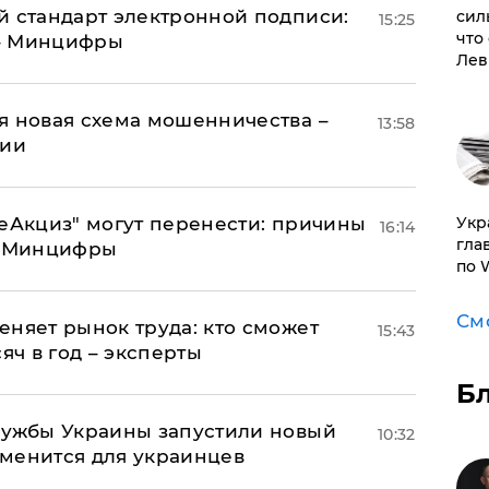
й стандарт электронной подписи:
сил
15:25
что
 – Минцифры
Лев
я новая схема мошенничества –
13:58
ции
"еАкциз" могут перенести: причины
​Ук
16:14
гла
т Минцифры
по 
См
еняет рынок труда: кто сможет
15:43
яч в год – эксперты
Б
лужбы Украины запустили новый
10:32
менится для украинцев