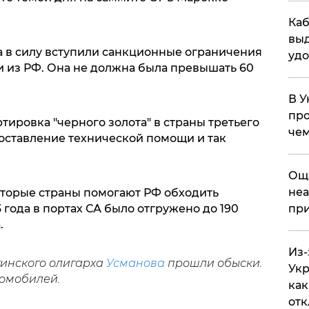
Каб
выд
а в силу вступили санкционные ограничения
удо
и из РФ. Она не должна была превышать 60
В У
про
тировка "черного золота" в страны третьего
чем
доставление технической помощи и так
​Ощ
неа
которые страны помогают РФ обходить
 года в портах СА было отгружено до 190
при
.
Из-
тинского олигарха
Усманова
прошли обыски.
Укр
томобилей.
как
отк