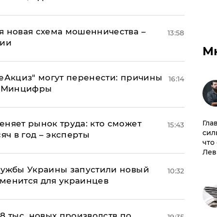
я новая схема мошенничества –
13:58
ции
М
"еАкциз" могут перенести: причины
16:14
т Минцифры
еняет рынок труда: кто сможет
Гла
15:43
сил
яч в год – эксперты
что
Лев
лужбы Украины запустили новый
10:32
менится для украинцев
8 тыс. новых производств по
19:35