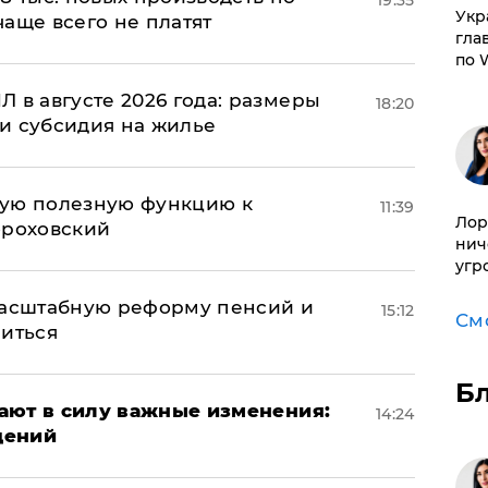
​Ук
 чаще всего не платят
гла
по 
 в августе 2026 года: размеры
18:20
и субсидия на жилье
вую полезную функцию к
11:39
Лор
ороховский
нич
угр
масштабную реформу пенсий и
15:12
См
ниться
Б
упают в силу важные изменения:
14:24
дений