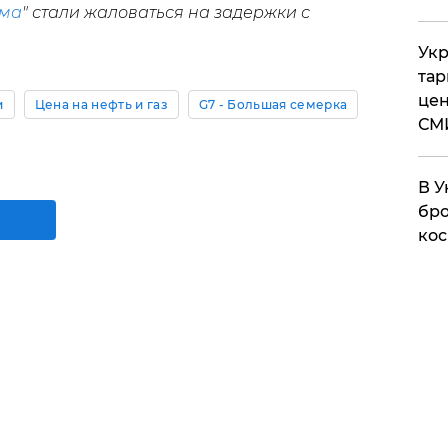
ома
" стали жаловаться на задержки с
Укр
тар
цен
и
Цена на нефть и газ
G7 - Большая семерка
СМ
В У
бро
кос