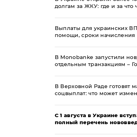
долгам за ЖКУ: где и за что
Выплаты для украинских ВПЛ
помощи, сроки начисления 
В Мonobankе запустили но
отдельным транзакциям – Г
В Верховной Раде готовят 
соцвыплат: что может изме
С 1 августа в Украине вст
полный перечень нововве