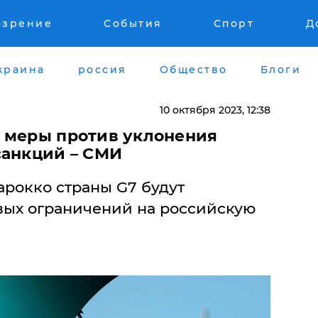
озрение
События
Спорт
Д
краина
россия
Общество
Блоги
10 октября 2023, 12:38
е меры против уклонения
санкций – СМИ
арокко страны G7 будут
вых ограничений на российскую