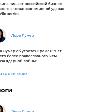
раина лишает российский бизнес
вного актива: экономист об ударах
Wildberries
​Лора Лумер
а Лумер об угрозах Кремля: "Нет
его более православного, чем
оза ядерной войны"
отреть ещё
логи
​Лора Лумер