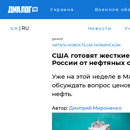
Украина
Военное об
| RU
UA
Новости
У
ДИАЛОГ
ЧИТАТЬ НОВОСТЬ НА УКРАИНСКОМ
​США готовят жестки
России от нефтяных 
Уже на этой неделе в М
обсуждать вопрос цено
нефть.
Автор:
Дмитрий Мироненко