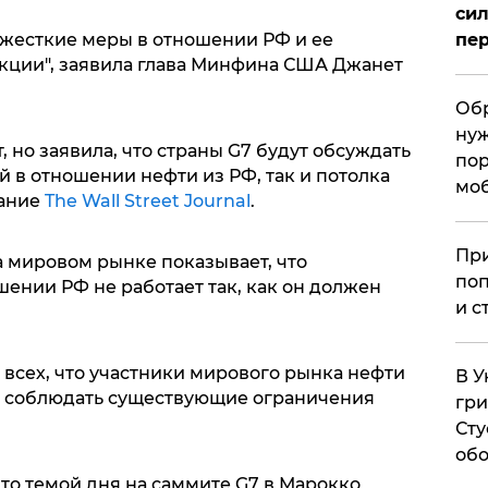
сил
жесткие меры в отношении РФ и ее
пер
кции", заявила глава Минфина США Джанет
Обр
нуж
, но заявила, что страны G7 будут обсуждать
пор
 в отношении нефти из РФ, так и потолка
мо
дание
The Wall Street Journal
.
При
а мировом рынке показывает, что
поп
ении РФ не работает так, как он должен
и с
 всех, что участники мирового рынка нефти
В У
и соблюдать существующие ограничения
гри
Сту
обо
то темой дня на саммите G7 в Марокко