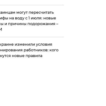
аинцам могут пересчитать
ифы на воду с 1 июля: новые
ы и причины подорожания –
И
краине изменили условия
нирования работников: кого
нутся новые правила