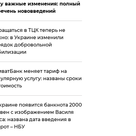
у важные изменения: полный
ечень нововведений
ащаться в ТЦК теперь не
но: в Украине изменили
ядок добровольной
билизации
ватБанк меняет тариф на
улярную услугу: названы сроки
тоимость
краине появится банкнота 2000
вен с изображением Василя
са: названа дата введения в
рот – НБУ