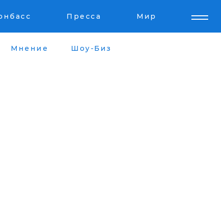
онбасс
Пресса
Мир
Мнение
Шоу-Биз