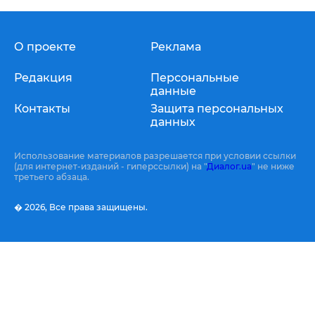
О проекте
Реклама
Редакция
Персональные
данные
Контакты
Защита персональных
данных
Использование материалов разрешается при условии ссылки
(для интернет-изданий - гиперссылки) на "
Диалог.ua
" не ниже
третьего абзаца.
� 2026,
Все права защищены.