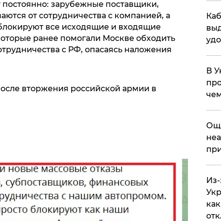
 постоянно: зарубежные поставщики,
аются от сотрудничества с компанией, а
Каб
блокируют все исходящие и входящие
выд
 которые ранее помогали Москве обходить
удо
отрудничества с РФ, опасаясь наложения
В У
про
осле вторжения российской армии в
чем
​Ощ
неа
при
Из-
Укр
как
отк