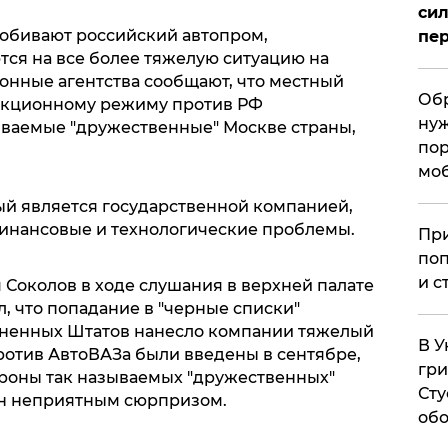
сил
добивают российский автопром,
пер
тся на все более тяжелую ситуацию на
нные агентства сообщают, что местный
Обр
санкционному режиму против РФ
нуж
ваемые "дружественные" Москве страны,
пор
мо
орый является государственной компанией,
инансовые и технологические проблемы.
При
поп
и с
Соколов в ходе слушания в верхней палате
, что попадание в "черные списки"
ненных Штатов нанесло компании тяжелый
В У
отив АвтоВАЗа были введены в сентябре,
гри
ороны так называемых "дружественных"
Сту
ян неприятным сюрпризом.
обо