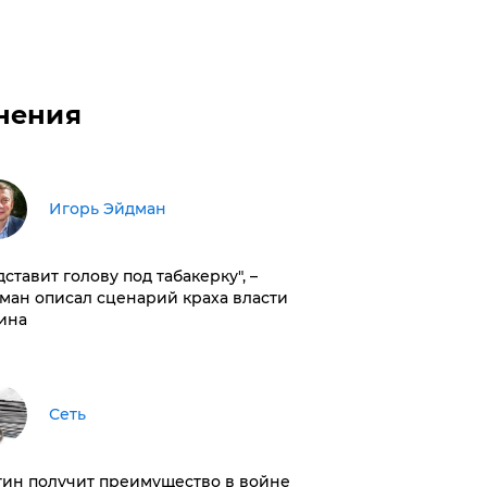
нения
Игорь Эйдман
дставит голову под табакерку", –
ман описал сценарий краха власти
ина
Сеть
тин получит преимущество в войне