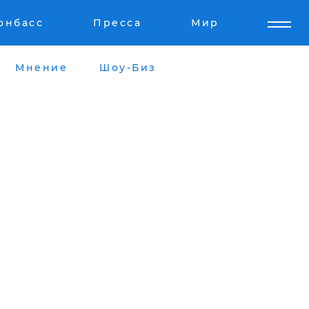
онбасс
Пресса
Мир
Мнение
Шоу-Биз