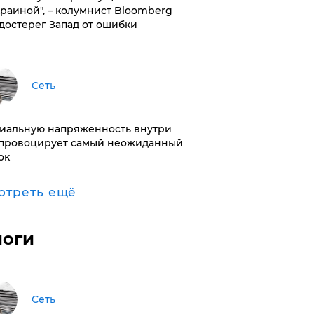
краиной", – колумнист Bloomberg
достерег Запад от ошибки
Сеть
иальную напряженность внутри
провоцирует самый неожиданный
ок
отреть ещё
логи
Сеть