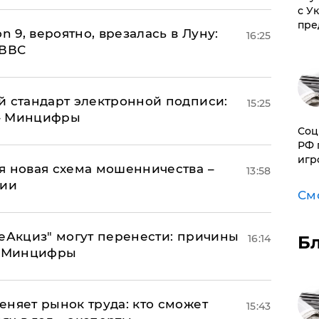
с У
пре
n 9, вероятно, врезалась в Луну:
16:25
 ВВС
й стандарт электронной подписи:
15:25
 – Минцифры
Соц
РФ 
игр
я новая схема мошенничества –
13:58
ции
См
"еАкциз" могут перенести: причины
Б
16:14
т Минцифры
еняет рынок труда: кто сможет
15:43