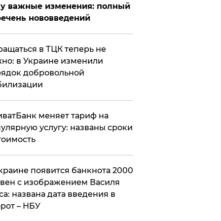
у важные изменения: полный
ечень нововведений
ащаться в ТЦК теперь не
но: в Украине изменили
ядок добровольной
билизации
ватБанк меняет тариф на
улярную услугу: названы сроки
тоимость
краине появится банкнота 2000
вен с изображением Василя
са: названа дата введения в
рот – НБУ