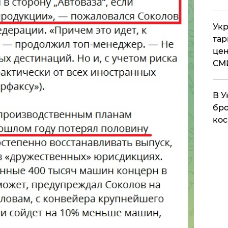
Укр
тар
цен
СМ
В У
бро
кос