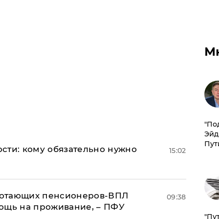
М
​"По
Эйд
Пут
сти: кому обязательно нужно
15:02
аботающих пенсионеров-ВПЛ
09:38
ощь на проживание, – ПФУ
"Пу