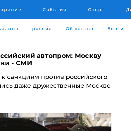
озрение
События
Спорт
Д
краина
россия
Общество
Блоги
ссийский автопром: Москву
ки - СМИ
 к санкциям против российского
лись даже дружественные Москве