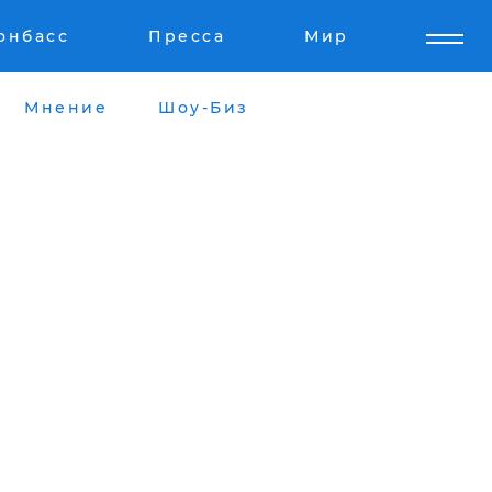
онбасс
Пресса
Мир
Мнение
Шоу-Биз