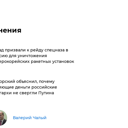
нения
ад призвали к рейду спецназа в
сию для уничтожения
ерокорейских ракетных установок
орский объяснил, почему
яющие деньги российские
гархи не свергли Путина
Валерий Чалый