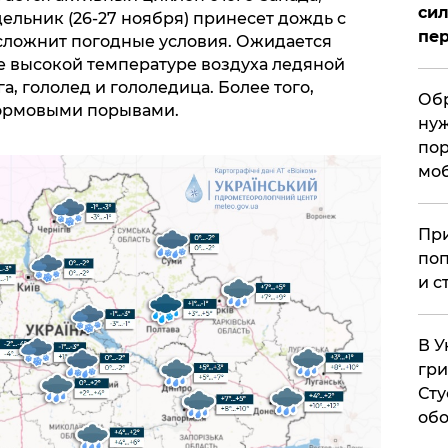
сил
ельник (26-27 ноября) принесет дождь с
пер
усложнит погодные условия. Ожидается
ее высокой температуре воздуха ледяной
, гололед и гололедица. Более того,
Обр
тормовыми порывами.
нуж
пор
мо
При
поп
и с
В У
гри
Сту
обо