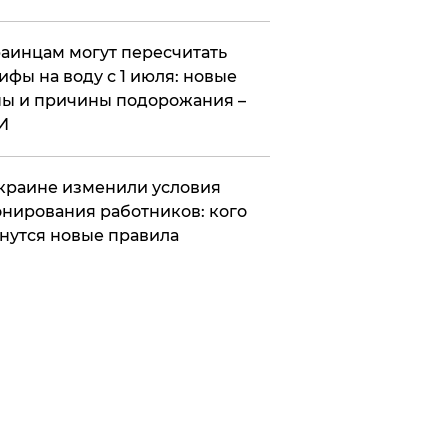
аинцам могут пересчитать
ифы на воду с 1 июля: новые
ы и причины подорожания –
И
краине изменили условия
нирования работников: кого
нутся новые правила