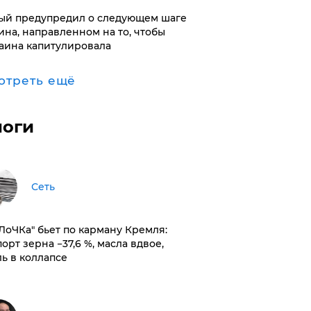
ый предупредил о следующем шаге
ина, направленном на то, чтобы
аина капитулировала
отреть ещё
логи
Сеть
оЛоЧКа" бьет по карману Кремля:
орт зерна −37,6 %, масла вдвое,
ль в коллапсе