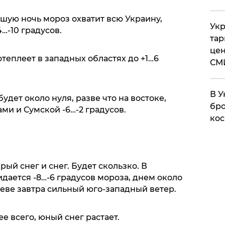
шую ночь мороз охватит всю Украину,
Укр
4…-10 градусов.
тар
цен
теплеет в западных областях до +1…6
СМ
В У
дет около нуля, разве что на востоке,
бро
ми и Сумской -6…-2 градусов.
кос
ый снег и снег. Будет скользко. В
дается -8…-6 градусов мороза, днем около
Киеве завтра сильный юго-западный ветер.
ее всего, юный снег растает.