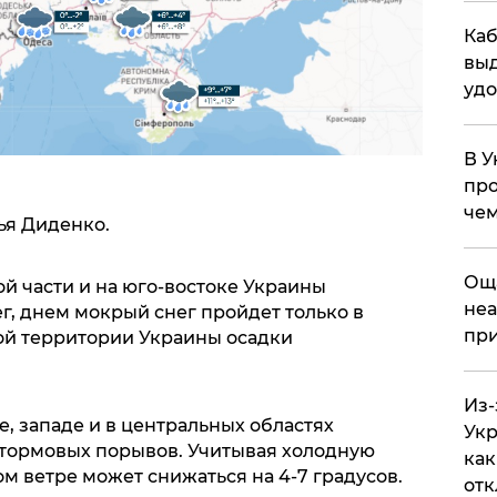
Каб
выд
удо
В У
про
чем
ья Диденко.
​Ощ
ой части и на юго-востоке Украины
неа
г, днем мокрый снег пройдет только в
при
ной территории Украины осадки
Из-
е, западе и в центральных областях
Укр
штормовых порывов. Учитывая холодную
как
м ветре может снижаться на 4-7 градусов.
отк