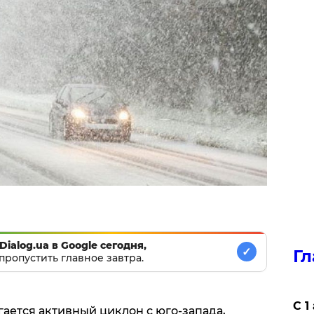
Dialog.ua в Google сегодня,
✓
Гл
пропустить главное завтра.
С 1
ается активный циклон с юго-запада,