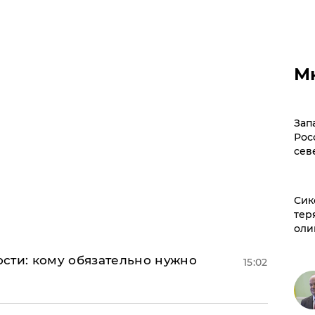
М
Зап
Рос
сев
Сик
тер
оли
сти: кому обязательно нужно
15:02