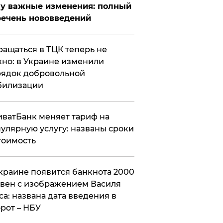
у важные изменения: полный
ечень нововведений
ащаться в ТЦК теперь не
но: в Украине изменили
ядок добровольной
билизации
ватБанк меняет тариф на
улярную услугу: названы сроки
тоимость
краине появится банкнота 2000
вен с изображением Василя
са: названа дата введения в
рот – НБУ