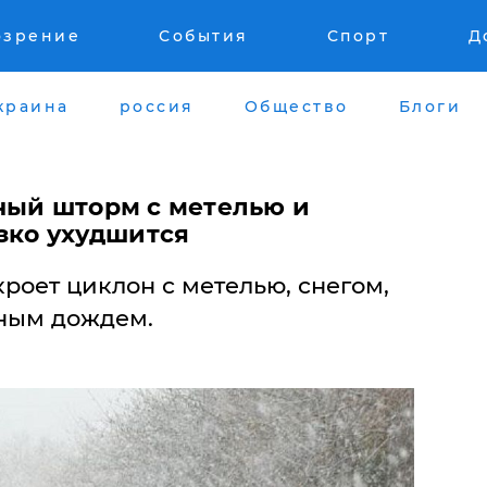
озрение
События
Спорт
Д
краина
россия
Общество
Блоги
ный шторм с метелью и
зко ухудшится
роет циклон с метелью, снегом,
ным дождем.