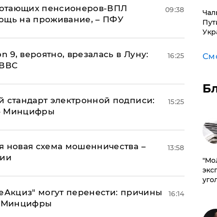
аботающих пенсионеров-ВПЛ
09:38
Чал
ощь на проживание, – ПФУ
Пут
Укр
n 9, вероятно, врезалась в Луну:
См
16:25
 ВВС
Б
й стандарт электронной подписи:
15:25
 – Минцифры
я новая схема мошенничества –
13:58
ции
​"М
эксп
уго
"еАкциз" могут перенести: причины
16:14
т Минцифры