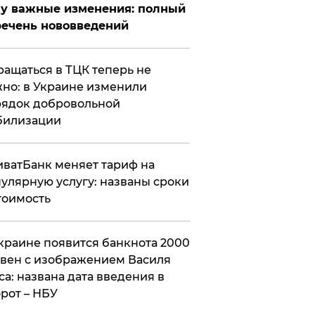
у важные изменения: полный
ечень нововведений
ащаться в ТЦК теперь не
но: в Украине изменили
ядок добровольной
билизации
ватБанк меняет тариф на
улярную услугу: названы сроки
тоимость
краине появится банкнота 2000
вен с изображением Василя
са: названа дата введения в
рот – НБУ