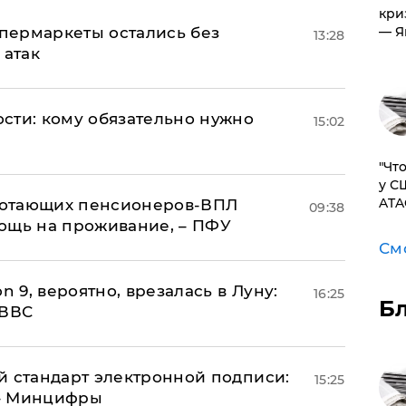
кри
пермаркеты остались без
— Я
13:28
 атак
сти: кому обязательно нужно
15:02
​"Ч
у С
ATA
аботающих пенсионеров-ВПЛ
09:38
ощь на проживание, – ПФУ
См
n 9, вероятно, врезалась в Луну:
16:25
Б
 ВВС
й стандарт электронной подписи:
15:25
 – Минцифры