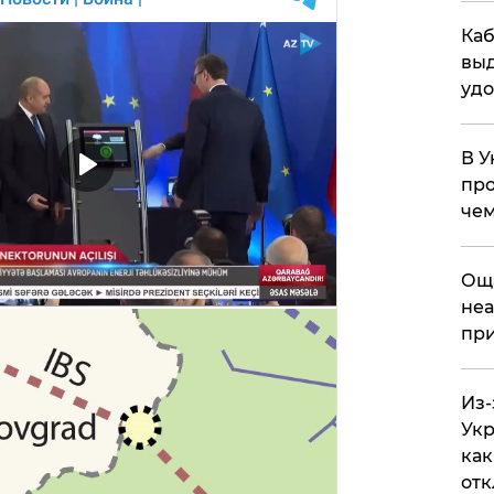
Каб
выд
удо
В У
про
чем
​Ощ
неа
при
Из-
Укр
как
отк