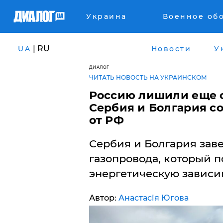
Украина
Военное об
| RU
UA
Новости
У
ДИАЛОГ
ЧИТАТЬ НОВОСТЬ НА УКРАИНСКОМ
Россию лишили еще од
Сербия и Болгария с
от РФ
​Сербия и Болгария зав
газопровода, который 
энергетическую зависим
Автор:
Анастасія Югова