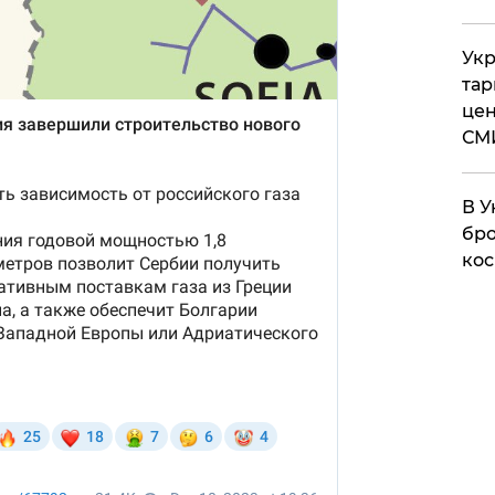
Укр
тар
цен
СМ
В У
бро
кос