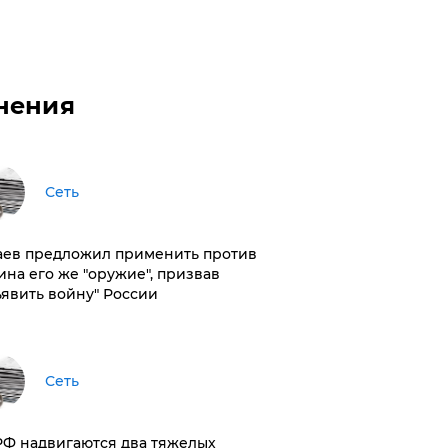
нения
Сеть
аев предложил применить против
ина его же "оружие", призвав
ъявить войну" России
Сеть
РФ надвигаются два тяжелых