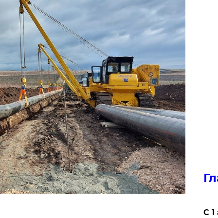
Гл
С 1