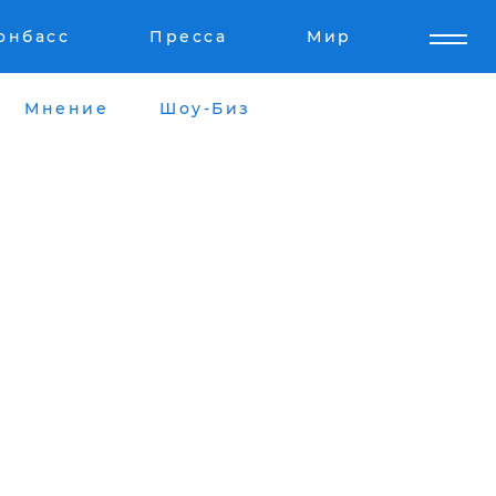
онбасс
Пресса
Мир
Мнение
Шоу-Биз