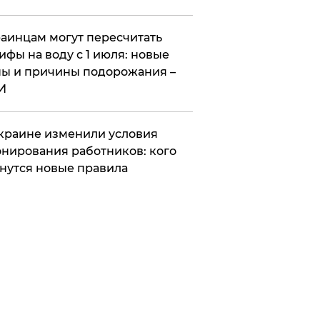
аинцам могут пересчитать
ифы на воду с 1 июля: новые
ы и причины подорожания –
И
краине изменили условия
нирования работников: кого
нутся новые правила