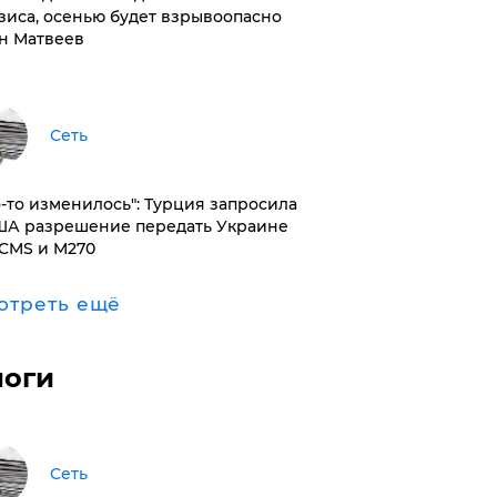
зиса, осенью будет взрывоопасно
н Матвеев
Сеть
то-то изменилось": Турция запросила
ША разрешение передать Украине
CMS и M270
отреть ещё
логи
Сеть