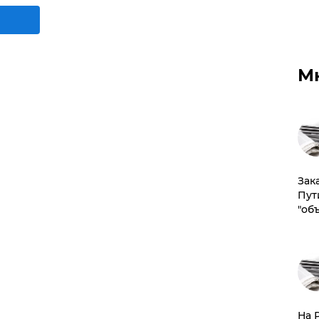
М
Зак
Пут
"об
На 