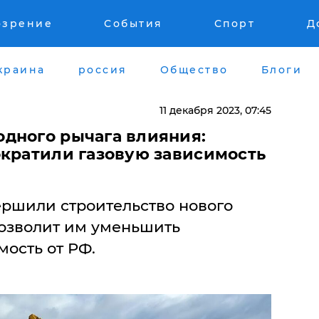
озрение
События
Спорт
Д
краина
россия
Общество
Блоги
11 декабря 2023, 07:45
ного рычага влияния: ​
ократили газовую зависимость
ершили строительство нового
позволит им уменьшить
ость от РФ.