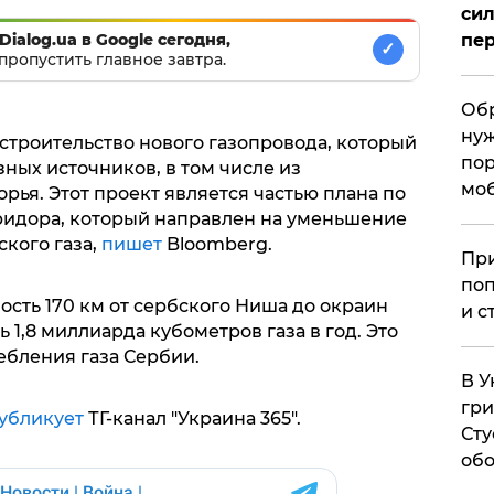
сил
Dialog.ua в Google сегодня,
пер
✓
пропустить главное завтра.
Обр
нуж
строительство нового газопровода, который
пор
зных источников, в том числе из
мо
ья. Этот проект является частью плана по
ридора, который направлен на уменьшение
кого газа,
пишет
Bloomberg.
При
поп
сть 170 км от сербского Ниша до окраин
и с
 1,8 миллиарда кубометров газа в год. Это
ебления газа Сербии.
В У
гри
убликует
ТГ-канал "Украина 365".
Сту
обо