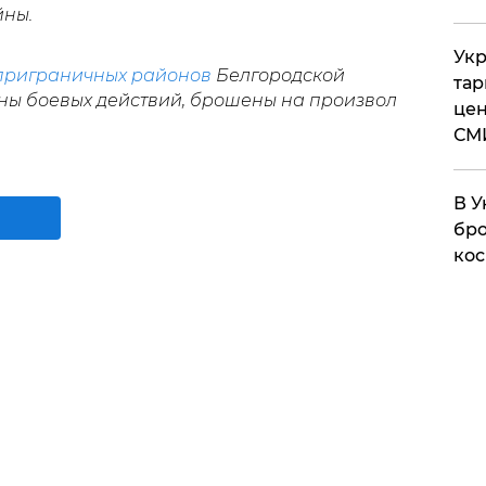
йны.
Укр
приграничных районов
Белгородской
тар
оны боевых действий, брошены на произвол
цен
СМ
В У
бро
кос