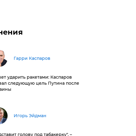
нения
Гарри Каспаров
ет ударить ракетами: Каспаров
вал следующую цель Путина после
аины
Игорь Эйдман
дставит голову под табакерку", –