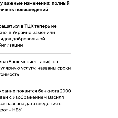
у важные изменения: полный
ечень нововведений
ащаться в ТЦК теперь не
но: в Украине изменили
ядок добровольной
билизации
ватБанк меняет тариф на
улярную услугу: названы сроки
тоимость
краине появится банкнота 2000
вен с изображением Василя
са: названа дата введения в
рот – НБУ