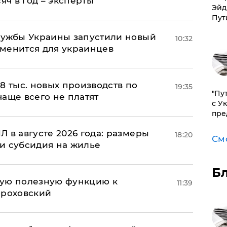
яч в год – эксперты
Эйд
Пут
лужбы Украины запустили новый
10:32
менится для украинцев
8 тыс. новых производств по
19:35
"Пу
 чаще всего не платят
с У
пре
 в августе 2026 года: размеры
18:20
См
и субсидия на жилье
Б
вую полезную функцию к
11:39
ороховский