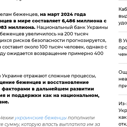
Каб
делам беженцев,
на март 2024 года
выд
цев в мире составляет 6,486 миллиона с
удо
983 миллиона.
Национальный банк Украины
о беженцев увеличилось на 200 тысяч
ихся рисков безопасности прогнозируется,
В У
в составит около 100 тысяч человек, однако с
про
оду ожидается возвращение примерно 400
чем
​Ощ
 Украине отражают сложные процессы,
неа
щение беженцев и восстановление
при
 факторами в дальнейшем развитии
я и поддержки как на национальном,
вне.
Из-
Укр
как
 Чехии
украинские беженцы
пополнили
отк
же сумму, которую власть выплатила им за