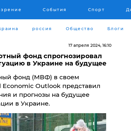
озрение
События
Спорт
Д
краина
россия
Общество
Блоги
17 апреля 2024, 16:10
тный фонд спрогнозировал
уацию в Украине на будущее
ый фонд (МВФ) в своем
 Economic Outlook представил
ния и прогнозы на будущее
ции в Украине.