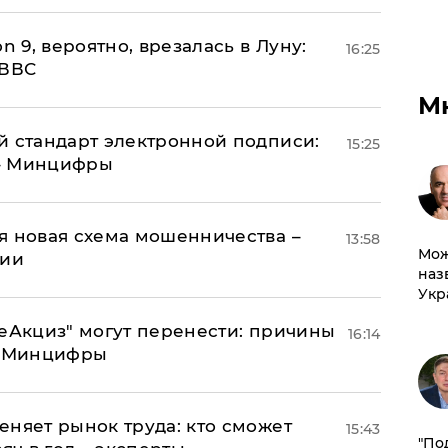
n 9, вероятно, врезалась в Луну:
16:25
 ВВС
М
й стандарт электронной подписи:
15:25
 – Минцифры
я новая схема мошенничества –
13:58
Мож
ции
наз
Укр
"еАкциз" могут перенести: причины
16:14
т Минцифры
еняет рынок труда: кто сможет
15:43
​"По