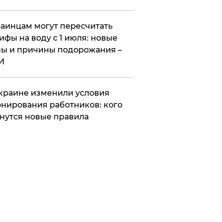
аинцам могут пересчитать
ифы на воду с 1 июля: новые
ы и причины подорожания –
И
краине изменили условия
нирования работников: кого
нутся новые правила