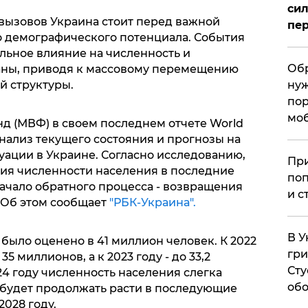
сил
 вызовов Украина стоит перед важной
пер
о демографического потенциала. События
льное влияние на численность и
Обр
аны, приводя к массовому перемещению
нуж
й структуры.
пор
мо
 (МВФ) в своем последнем отчете World
нализ текущего состояния и прогнозы на
ации в Украине. Согласно исследованию,
При
ия численности населения в последние
поп
ачало обратного процесса - возвращения
и с
. Об этом сообщает
"РБК-Украина"
.
В У
 было оценено в 41 миллион человек. К 2022
гри
5 миллионов, а к 2023 году - до 33,2
Сту
24 году численность населения слегка
обо
и будет продолжать расти в последующие
2028 году.