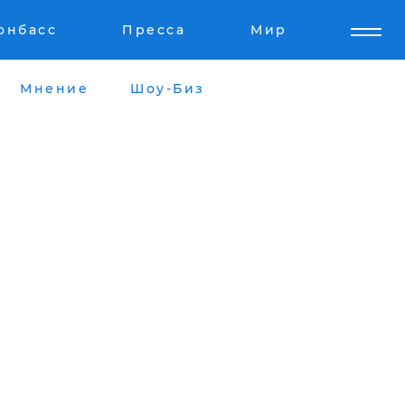
онбасс
Пресса
Мир
Мнение
Шоу-Биз