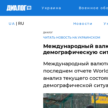
Украина
Военное об
| RU
UA
Новости
У
ДИАЛОГ
ЧИТАТЬ НОВОСТЬ НА УКРАИНСКОМ
Международный валю
демографическую сит
Международный валютн
последнем отчете World
анализ текущего состоя
демографической ситуа