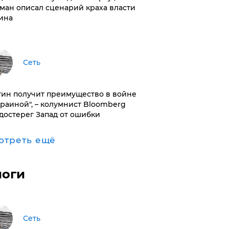
ман описал сценарий краха власти
ина
Сеть
тин получит преимущество в войне
краиной", – колумнист Bloomberg
достерег Запад от ошибки
отреть ещё
логи
Сеть