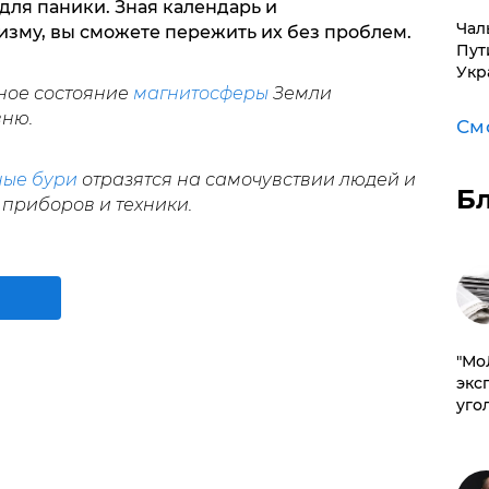
 для паники. Зная календарь и
Чал
изму, вы сможете пережить их без проблем.
Пут
Укр
ное состояние
магнитосферы
Земли
вню.
См
ные бури
отразятся на самочувствии людей и
Б
приборов и техники.
​"М
эксп
уго