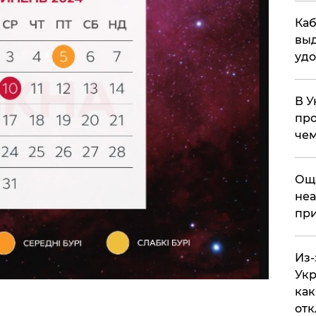
Каб
выд
удо
В У
про
чем
​Ощ
неа
при
Из-
Укр
как
отк