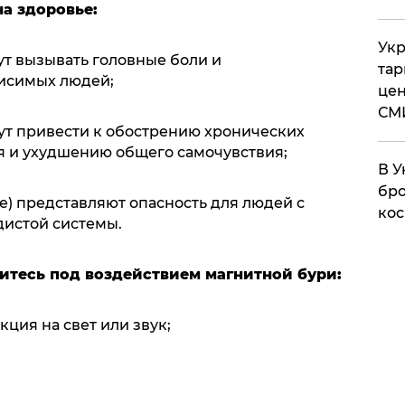
а здоровье:
Укр
гут вызывать головные боли и
тар
висимых людей;
цен
СМ
огут привести к обострению хронических
я и ухудшению общего самочувствия;
В У
бро
ше) представляют опасность для людей с
кос
истой системы.
дитесь под воздействием магнитной бури:
ция на свет или звук;