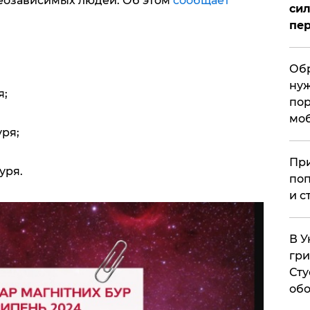
теозависимых людей. Об этом
сообщает
сил
пер
Обр
нуж
я;
пор
мо
уря;
При
уря.
поп
и с
В У
гри
Сту
обо