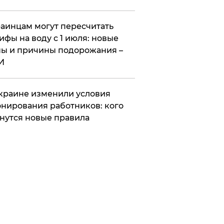
аинцам могут пересчитать
ифы на воду с 1 июля: новые
ы и причины подорожания –
И
краине изменили условия
нирования работников: кого
нутся новые правила