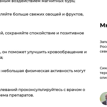
ивным воздействием магнитных бурь;
бляйте больше свежих овощей и фруктов,
М
ий, сохраняйте спокойствие и позитивное
Зап
Рос
сев
, он поможет улучшить кровообращение и
а;
Сик
и небольшая физическая активность могут
тер
оли
леваний проконсультируйтесь с врачом о
ема препаратов.