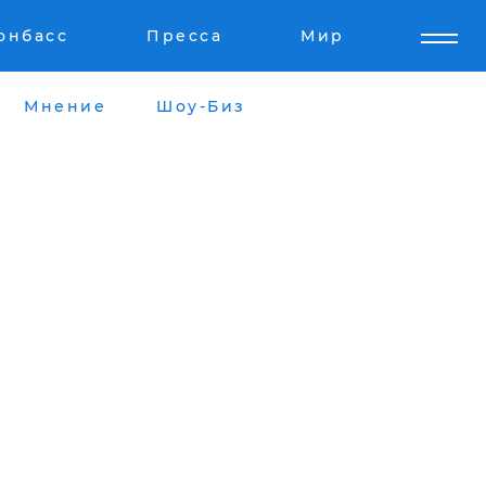
онбасс
Пресса
Мир
Мнение
Шоу-Биз