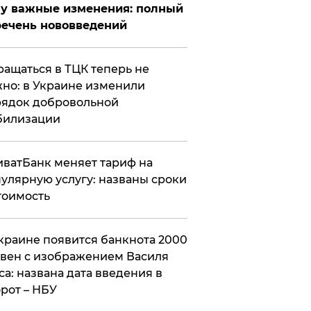
у важные изменения: полный
ечень нововведений
ащаться в ТЦК теперь не
но: в Украине изменили
ядок добровольной
билизации
ватБанк меняет тариф на
улярную услугу: названы сроки
тоимость
краине появится банкнота 2000
вен с изображением Василя
са: названа дата введения в
рот – НБУ