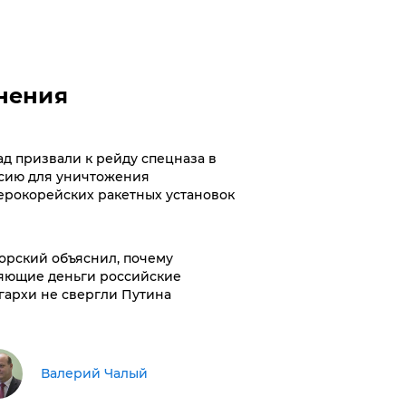
нения
ад призвали к рейду спецназа в
сию для уничтожения
ерокорейских ракетных установок
орский объяснил, почему
яющие деньги российские
гархи не свергли Путина
Валерий Чалый