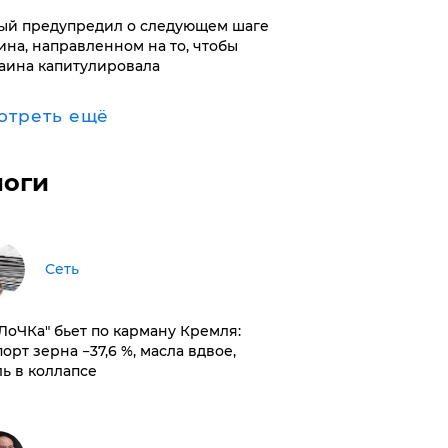
ый предупредил о следующем шаге
ина, направленном на то, чтобы
аина капитулировала
отреть ещё
логи
Сеть
оЛоЧКа" бьет по карману Кремля:
орт зерна −37,6 %, масла вдвое,
ль в коллапсе