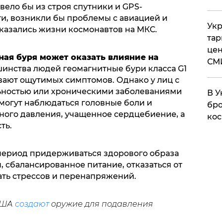
вело бы из строя спутники и GPS-
ти, возникли бы проблемы с авиацией и
Укр
оказались жизни космонавтов на МКС.
тар
цен
ная буря может оказать влияние на
СМ
инства людей геомагнитные бури класса G1
вают ощутимых симптомов. Однако у лиц с
ностью или хроническими заболеваниями
В У
могут наблюдаться головные боли и
бро
ного давления, учащенное сердцебиение, а
кос
ть.
период придерживаться здорового образа
 сбалансированное питание, отказаться от
гать стрессов и перенапряжений.
США
создают
оружие для подавления