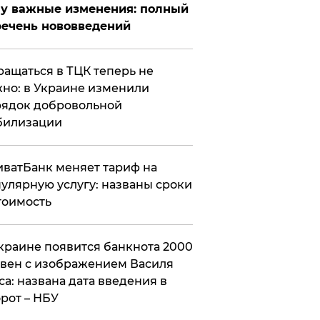
у важные изменения: полный
ечень нововведений
ащаться в ТЦК теперь не
но: в Украине изменили
ядок добровольной
билизации
ватБанк меняет тариф на
улярную услугу: названы сроки
тоимость
краине появится банкнота 2000
вен с изображением Василя
са: названа дата введения в
рот – НБУ