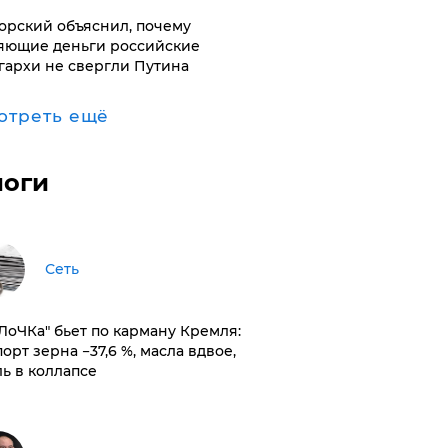
орский объяснил, почему
яющие деньги российские
гархи не свергли Путина
отреть ещё
логи
Сеть
оЛоЧКа" бьет по карману Кремля:
орт зерна −37,6 %, масла вдвое,
ль в коллапсе