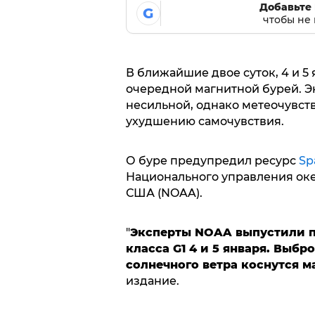
Добавьте 
G
чтобы не 
В ближайшие двое суток, 4 и 5 
очередной магнитной бурей. Эк
несильной, однако метеочувст
ухудшению самочувствия.
О буре предупредил ресурс
Sp
Национального управления ок
США (NOAA).
"
Эксперты NOAA выпустили п
класса G1 4 и 5 января. Выб
солнечного ветра коснутся м
издание.