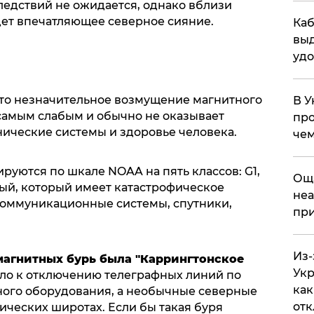
ледствий не ожидается, однако вблизи
дет впечатляющее северное сияние.
Каб
выд
удо
 это незначительное возмущение магнитного
В У
 самым слабым и обычно не оказывает
про
нические системы и здоровье человека.
чем
уются по шкале NOAA на пять классов: G1,
​Ощ
ьный, который имеет катастрофическое
неа
коммуникационные системы, спутники,
при
Из-
агнитных бурь была "Каррингтонское
Укр
ло к отключению телеграфных линий по
как
ного оборудования, а необычные северные
отк
ических широтах. Если бы такая буря