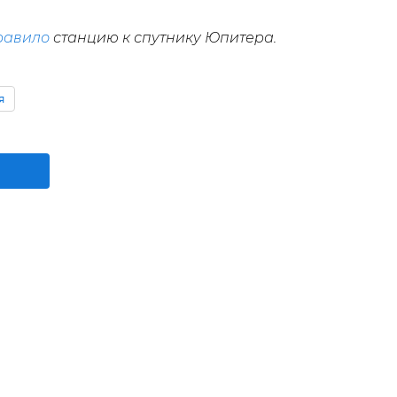
равило
станцию к спутнику Юпитера.
я