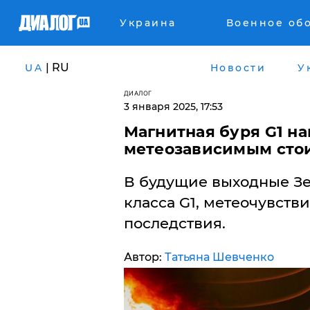
Украина
Военное об
| RU
UA
Новости
У
ДИАЛОГ
3 января 2025, 17:53
​Магнитная буря G1 на
метеозависимым стои
В будущие выходные Зе
класса G1, метеочувств
последствия.
Автор:
Татьяна Шевченко