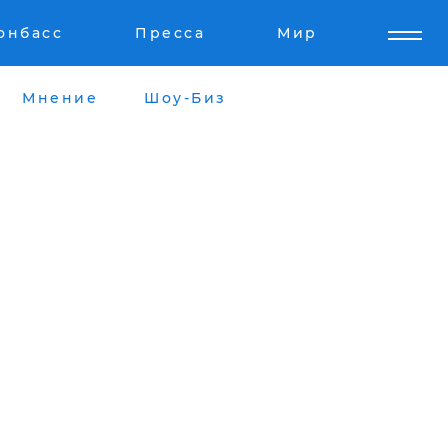
онбасс
Пресса
Мир
Мнение
Шоу-Биз