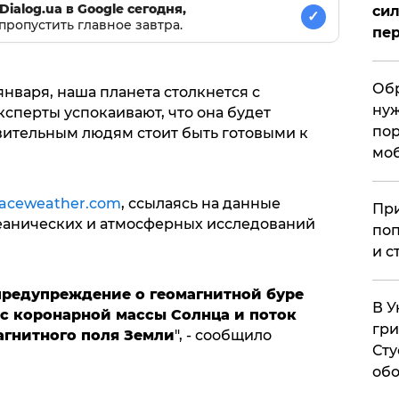
Dialog.ua в Google сегодня,
сил
✓
пропустить главное завтра.
пер
Обр
января, наша планета столкнется с
нуж
сперты успокаивают, что она будет
пор
вительным людям стоит быть готовыми к
мо
aceweather.com
, ссылаясь на данные
При
еанических и атмосферных исследований
поп
и с
редупреждение о геомагнитной буре
В У
рос коронарной массы Солнца и поток
гри
агнитного поля Земли
", - сообщило
Сту
обо