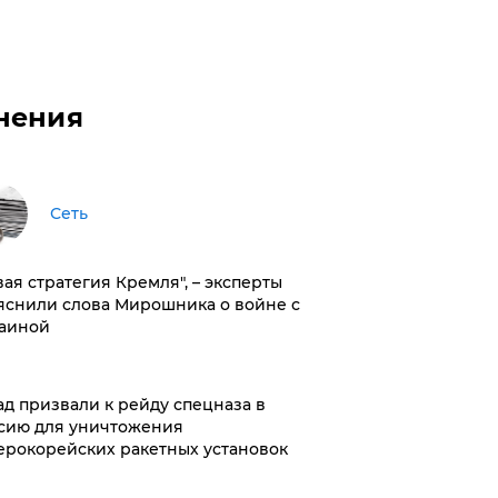
нения
Сеть
вая стратегия Кремля", – эксперты
яснили слова Мирошника о войне с
аиной
ад призвали к рейду спецназа в
сию для уничтожения
ерокорейских ракетных установок