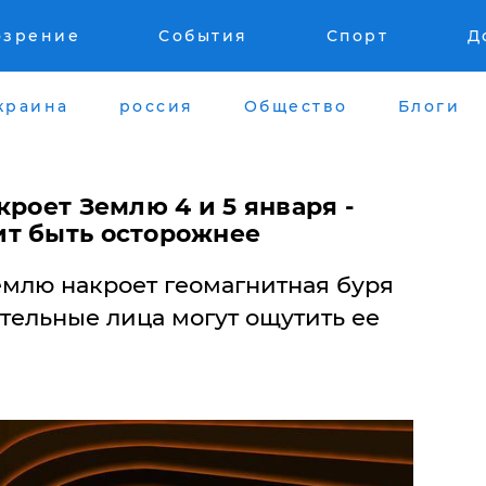
озрение
События
Спорт
Д
краина
россия
Общество
Блоги
кроет Землю 4 и 5 января -
т быть осторожнее
млю накроет геомагнитная буря
ительные лица могут ощутить ее