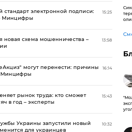
Сик
й стандарт электронной подписи:
15:25
тер
 – Минцифры
оли
См
я новая схема мошенничества –
13:58
ции
Б
"еАкциз" могут перенести: причины
16:14
т Минцифры
еняет рынок труда: кто сможет
15:43
​"М
яч в год – эксперты
эксп
уго
лужбы Украины запустили новый
10:32
менится для украинцев