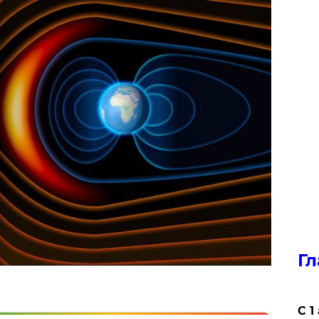
Гл
С 1