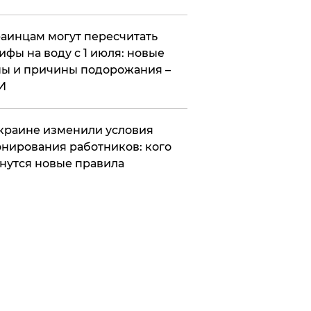
аинцам могут пересчитать
ифы на воду с 1 июля: новые
ы и причины подорожания –
И
краине изменили условия
нирования работников: кого
нутся новые правила