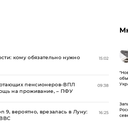
М
сти: кому обязательно нужно
15:02
"Но
объ
Укр
аботающих пенсионеров-ВПЛ
09:38
ощь на проживание, – ПФУ
Зап
Рос
n 9, вероятно, врезалась в Луну:
16:25
сев
 ВВС