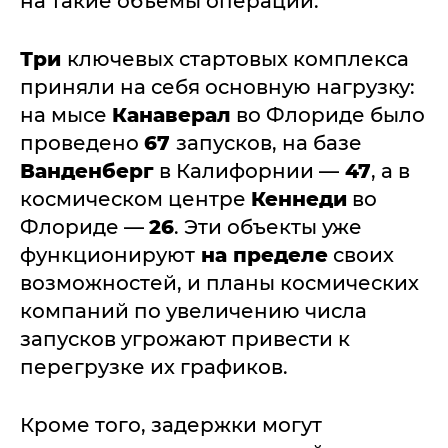
на такие объемы операций.
Три
ключевых стартовых комплекса
приняли на себя основную нагрузку:
на мысе
Канаверал
во Флориде было
проведено
67
запусков, на базе
Ванденберг
в Калифорнии —
47
, а в
космическом центре
Кеннеди
во
Флориде —
26
. Эти объекты уже
функционируют
на пределе
своих
возможностей, и планы космических
компаний по увеличению числа
запусков угрожают привести к
перегрузке их графиков.
Кроме того, задержки могут