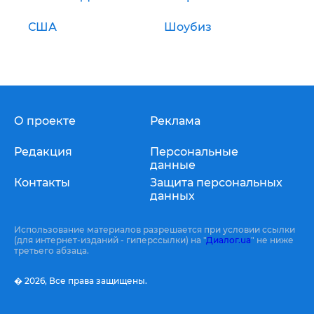
США
Шоубиз
О проекте
Реклама
Редакция
Персональные
данные
Контакты
Защита персональных
данных
Использование материалов разрешается при условии ссылки
(для интернет-изданий - гиперссылки) на "
Диалог.ua
" не ниже
третьего абзаца.
� 2026,
Все права защищены.