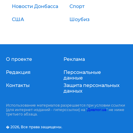
Новости Донбасса
Спорт
США
Шоубиз
О проекте
Реклама
Редакция
Персональные
данные
Контакты
Защита персональных
данных
Использование материалов разрешается при условии ссылки
(для интернет-изданий - гиперссылки) на "
Диалог.ua
" не ниже
третьего абзаца.
� 2026,
Все права защищены.