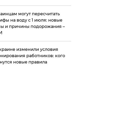
аинцам могут пересчитать
ифы на воду с 1 июля: новые
ы и причины подорожания –
И
краине изменили условия
нирования работников: кого
нутся новые правила