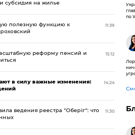
и субсидия на жилье
​Ук
гла
по 
вую полезную функцию к
11:39
ороховский
масштабную реформу пенсий и
15:12
ниться
Лор
нич
угр
упают в силу важные изменения:
14:24
дений
См
Б
ила ведения реестра "Оберіг": что
11:30
анных