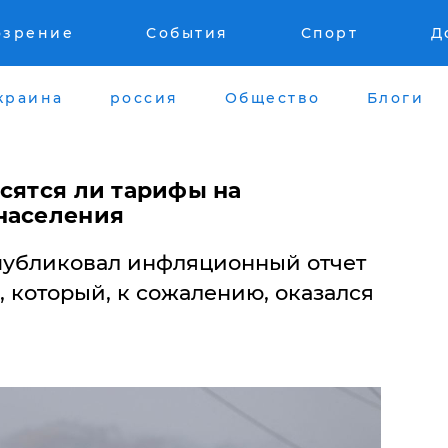
озрение
События
Спорт
Д
краина
россия
Общество
Блоги
сятся ли тарифы на
населения
публиковал инфляционный отчет
, который, к сожалению, оказался