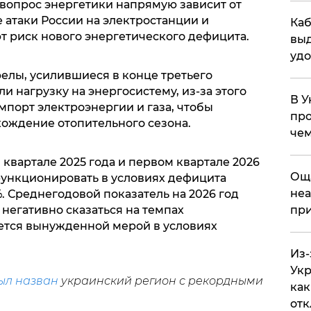
 вопрос энергетики напрямую зависит от
 атаки России на электростанции и
Каб
 риск нового энергетического дефицита.
выд
удо
трелы, усилившиеся в конце третьего
и нагрузку на энергосистему, из-за этого
В У
порт электроэнергии и газа, чтобы
про
хождение отопительного сезона.
чем
 квартале 2025 года и первом квартале 2026
​Ощ
функционировать в условиях дефицита
неа
. Среднегодовой показатель на 2026 год
 негативно сказаться на темпах
при
яется вынужденной мерой в условиях
Из-
Укр
ыл назван
украинский регион с рекордными
как
отк