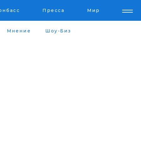
онбасс
Пресса
Мир
Мнение
Шоу-Биз