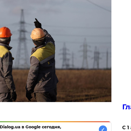
Гл
Dialog.ua в Google сегодня,
С 1
✓