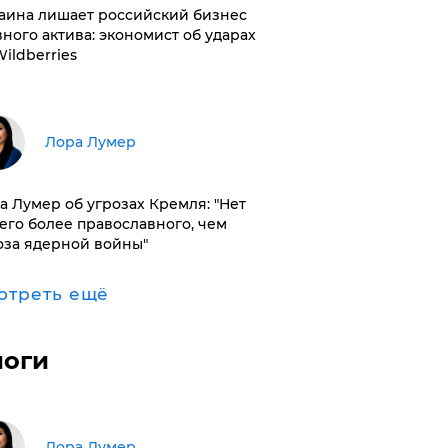
раина лишает российский бизнес
вного актива: экономист об ударах
Wildberries
​Лора Лумер
а Лумер об угрозах Кремля: "Нет
его более православного, чем
оза ядерной войны"
отреть ещё
логи
​Лора Лумер