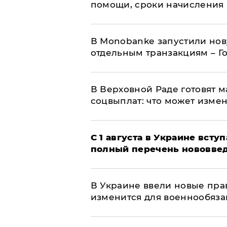
помощи, сроки начисления 
В Мonobankе запустили но
отдельным транзакциям – Г
В Верховной Раде готовят 
соцвыплат: что может изме
С 1 августа в Украине вст
полный перечень нововве
В Украине ввели новые прав
изменится для военнообяз