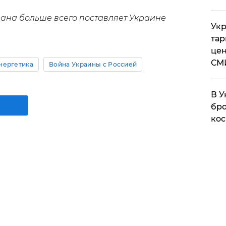
трана больше всего поставляет Украине
Укр
тар
цен
СМ
нергетика
Война Украины с Россией
В У
бро
кос