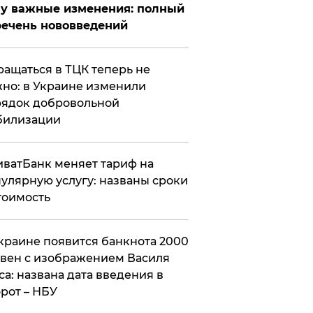
у важные изменения: полный
ечень нововведений
ащаться в ТЦК теперь не
но: в Украине изменили
ядок добровольной
билизации
ватБанк меняет тариф на
улярную услугу: названы сроки
тоимость
краине появится банкнота 2000
вен с изображением Василя
са: названа дата введения в
рот – НБУ