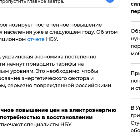
пропустить главное завтра.
сил
пер
рогнозирует постепенное повышение
Обр
я населения уже в следующем году. Об этом
нуж
ляционном
отчете
НБУ.
пор
мо
, украинская экономика постепенно
сти начнут приводить тарифы на
ым уровням. Это необходимо, чтобы
При
ование энергетического сектора и
поп
ры, серьезно поврежденной российскими
и с
В У
тичное повышение цен на электроэнергию
гри
с потребностью в восстановлении
Сту
 отмечают специалисты НБУ.
обо