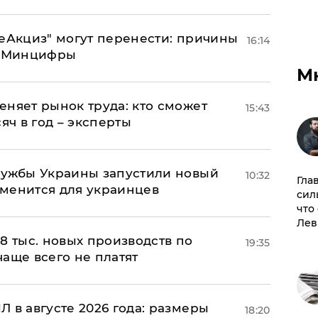
"еАкциз" могут перенести: причины
16:14
т Минцифры
М
еняет рынок труда: кто сможет
15:43
яч в год – эксперты
лужбы Украины запустили новый
10:32
Гла
менится для украинцев
сил
что
Лев
8 тыс. новых производств по
19:35
 чаще всего не платят
 в августе 2026 года: размеры
18:20