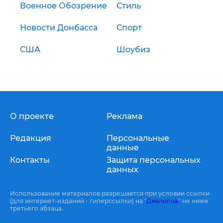
Военное Обозрение
Стиль
Новости Донбасса
Спорт
США
Шоубиз
О проекте
Реклама
Редакция
Персональные
данные
Контакты
Защита персональных
данных
Использование материалов разрешается при условии ссылки
(для интернет-изданий - гиперссылки) на "
Диалог.ua
" не ниже
третьего абзаца.