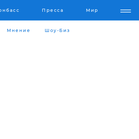
онбасс
Пресса
Мир
Мнение
Шоу-Биз