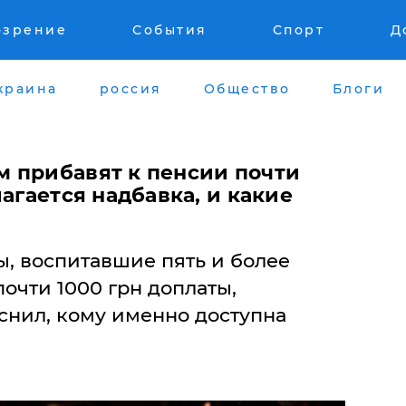
озрение
События
Спорт
Д
краина
россия
Общество
Блоги
 прибавят к пенсии почти
лагается надбавка, и какие
, воспитавшие пять и более
почти 1000 грн доплаты,
нил, кому именно доступна