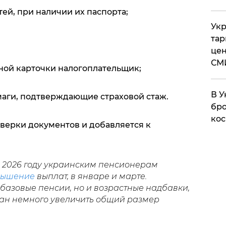
тей, при наличии их паспорта;
Укр
тар
цен
СМ
ной карточки налогоплательщик;
В У
маги, подтверждающие страховой стаж.
бро
кос
оверки документов и добавляется к
.
в 2026 году украинским пенсионерам
вышение
выплат, в январе и марте.
базовые пенсии, но и возрастные надбавки,
ан немного увеличить общий размер