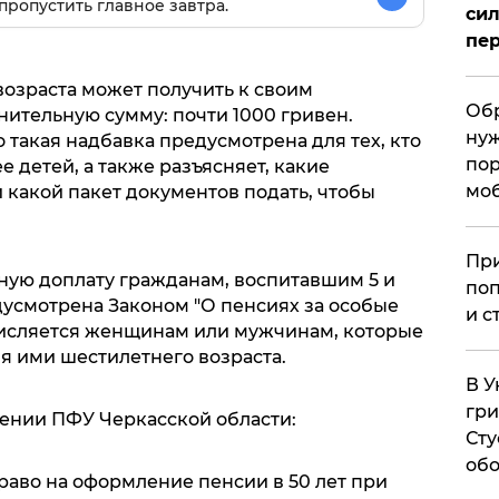
пропустить главное завтра.
сил
пер
возраста может получить к своим
Обр
тельную сумму: почти 1000 гривен.
нуж
 такая надбавка предусмотрена для тех, кто
пор
е детей, а также разъясняет, какие
мо
 какой пакет документов подать, чтобы
При
ную доплату гражданам, воспитавшим 5 и
поп
дусмотрена Законом "О пенсиях за особые
и с
числяется женщинам или мужчинам, которые
я ими шестилетнего возраста.
В У
гри
ении ПФУ Черкасской области:
Сту
обо
раво на оформление пенсии в 50 лет при