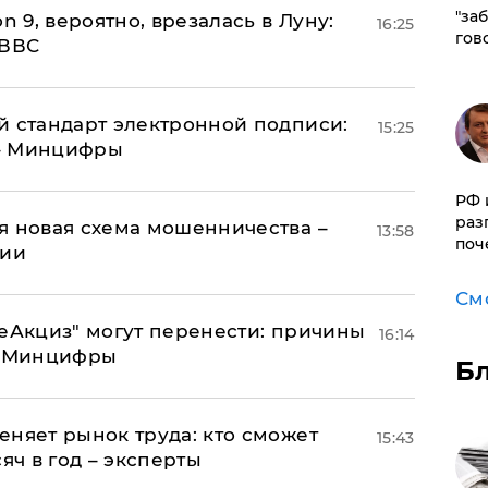
"за
n 9, вероятно, врезалась в Луну:
16:25
гов
 ВВС
й стандарт электронной подписи:
15:25
 – Минцифры
РФ 
раз
я новая схема мошенничества –
13:58
поч
ции
См
"еАкциз" могут перенести: причины
16:14
т Минцифры
Б
еняет рынок труда: кто сможет
15:43
яч в год – эксперты