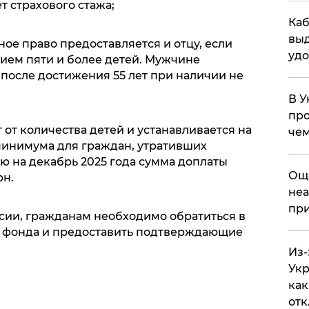
т страхового стажа;
Каб
выд
ное право предоставляется и отцу, если
удо
ием пяти и более детей. Мужчине
после достижения 55 лет при наличии не
В У
про
 от количества детей и устанавливается на
чем
минимума для граждан, утративших
ю на декабрь 2025 года сумма доплаты
​Ощ
рн.
неа
при
сии, гражданам необходимо обратиться в
 фонда и предоставить подтверждающие
Из-
Укр
как
отк