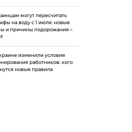
аинцам могут пересчитать
ифы на воду с 1 июля: новые
ы и причины подорожания –
И
краине изменили условия
нирования работников: кого
нутся новые правила