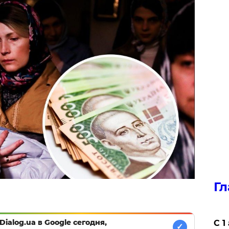
Гл
Dialog.ua в Google сегодня,
С 1
✓