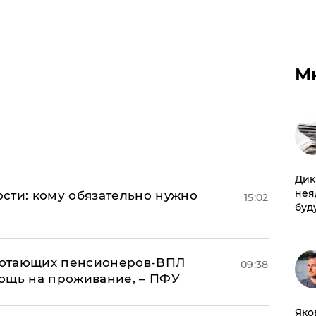
М
Дик
нея
сти: кому обязательно нужно
15:02
буд
аботающих пенсионеров-ВПЛ
09:38
ощь на проживание, – ПФУ
Яко