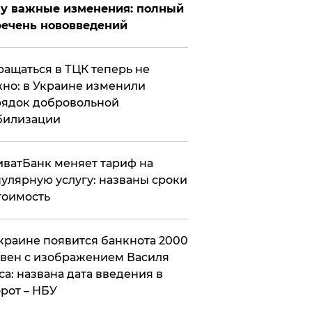
у важные изменения: полный
ечень нововведений
ащаться в ТЦК теперь не
но: в Украине изменили
ядок добровольной
билизации
ватБанк меняет тариф на
улярную услугу: названы сроки
тоимость
краине появится банкнота 2000
вен с изображением Василя
са: названа дата введения в
рот – НБУ