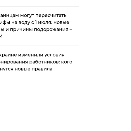
аинцам могут пересчитать
ифы на воду с 1 июля: новые
ы и причины подорожания –
И
краине изменили условия
нирования работников: кого
нутся новые правила