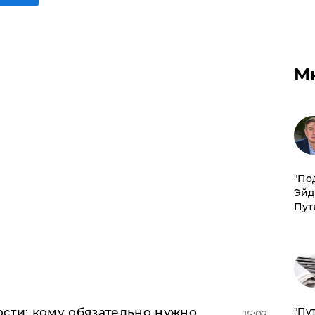
М
​"По
Эйд
Пут
сти: кому обязательно нужно
"Пу
15:02