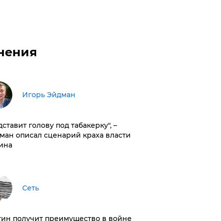
нения
Игорь Эйдман
дставит голову под табакерку", –
ман описал сценарий краха власти
ина
Сеть
тин получит преимущество в войне