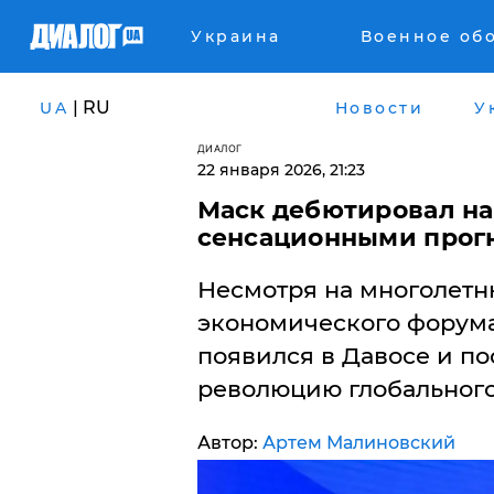
Украина
Военное об
| RU
UA
Новости
У
ДИАЛОГ
22 января 2026, 21:23
Маск дебютировал на
сенсационными прогн
Несмотря на многолет
экономического форум
появился в Давосе и п
революцию глобального
Автор:
Артем Малиновский