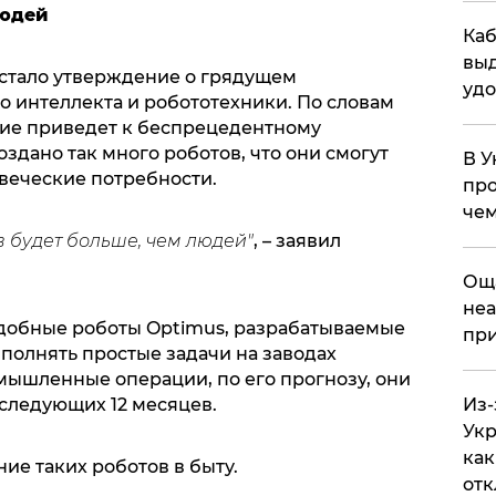
людей
Каб
выд
стало утверждение о грядущем
удо
 интеллекта и робототехники. По словам
тие приведет к беспрецедентному
оздано так много роботов, что они смогут
В У
веческие потребности.
про
чем
в будет больше, чем людей"
, – заявил
​Ощ
неа
добные роботы Optimus, разрабатываемые
при
выполнять простые задачи на заводах
ышленные операции, по его прогнозу, они
 следующих 12 месяцев.
Из-
Укр
как
ие таких роботов в быту.
отк