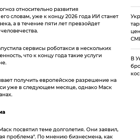
огноз относительно развития
его словам, уже к концу 2026 года ИИ станет
Укр
ека, а в течение пяти лет превзойдет
тар
 человечества.
цен
СМ
запустила сервисы роботакси в нескольких
нность, что к концу года такие услуги
В У
не.
бро
кос
ывает получить европейское разрешение на
си уже в следующем месяце, однако Маск
анах.
ма
аск посвятил теме долголетия. Они заявил,
ая проблема". По мнению бизнесмена, как