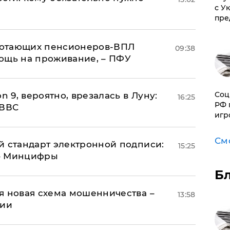
с У
пре
аботающих пенсионеров-ВПЛ
09:38
ощь на проживание, – ПФУ
Соц
n 9, вероятно, врезалась в Луну:
16:25
РФ 
 ВВС
игр
См
й стандарт электронной подписи:
15:25
 – Минцифры
Б
я новая схема мошенничества –
13:58
ции