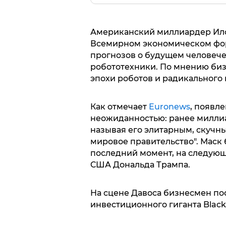
Американский миллиардер Ило
Всемирном экономическом фору
прогнозов о будущем человечес
робототехники. По мнению биз
эпохи роботов и радикального
Как отмечает
Euronews
, появл
неожиданностью: ранее милли
называя его элитарным, скучн
мировое правительство". Маск
последний момент, на следующ
США Дональда Трампа.
На сцене Давоса бизнесмен п
инвестиционного гиганта Blac