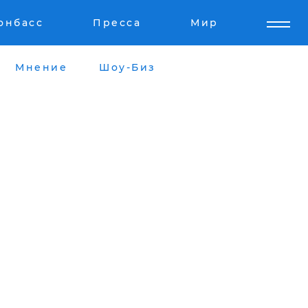
онбасс
Пресса
Мир
Мнение
Шоу-Биз