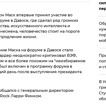
сил
пер
н Маск впервые принял участие во
ме в Давосе, где сделал ряд громких
Обр
тва, искусственного интеллекта и
нуж
несмена, человечество стоит на пороге
пор
 продления жизни.
мо
ение Маска на форуме в Давосе стало
ардер неоднократно критиковал ВЭФ,
При
ым и все более похожим на "неизбираемое
поп
 был включен в программу форума в
и с
ий день после выступления президента
В У
гри
ообщался с генеральным директором
Сту
kRock Ларри Финком.
обо