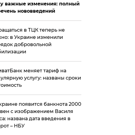
у важные изменения: полный
ечень нововведений
ащаться в ТЦК теперь не
но: в Украине изменили
ядок добровольной
билизации
ватБанк меняет тариф на
улярную услугу: названы сроки
тоимость
краине появится банкнота 2000
вен с изображением Василя
са: названа дата введения в
рот – НБУ