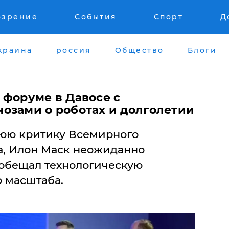
озрение
События
Спорт
Д
краина
россия
Общество
Блоги
 форуме в Давосе с
озами о роботах и долголетии
нюю критику Всемирного
а, Илон Маск неожиданно
ообещал технологическую
 масштаба.