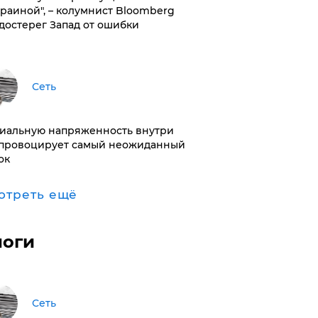
краиной", – колумнист Bloomberg
достерег Запад от ошибки
Сеть
иальную напряженность внутри
провоцирует самый неожиданный
ок
отреть ещё
логи
Сеть