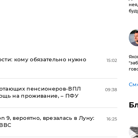
нея
буд
Яко
сти: кому обязательно нужно
15:02
"за
гов
См
аботающих пенсионеров-ВПЛ
09:38
ощь на проживание, – ПФУ
Б
n 9, вероятно, врезалась в Луну:
16:25
 ВВС