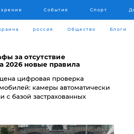
озрение
События
Спорт
Д
краина
россия
Общество
Блоги
фы за отсутствие
та 2026 новые правила
ущена цифровая проверка
омобилей: камеры автоматически
и с базой застрахованных