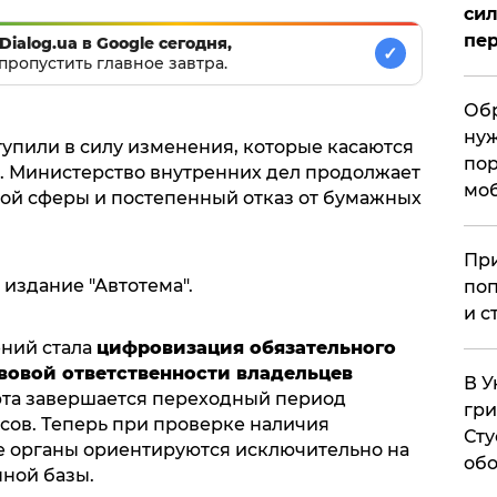
сил
пер
Dialog.ua в Google сегодня,
✓
пропустить главное завтра.
Обр
нуж
ступили в силу изменения, которые касаются
пор
. Министерство внутренних дел продолжает
мо
ой сферы и постепенный отказ от бумажных
При
издание "Автотема".
поп
и с
ний стала
цифровизация обязательного
вовой ответственности владельцев
В У
арта завершается переходный период
гри
ов. Теперь при проверке наличия
Сту
е органы ориентируются исключительно на
обо
ной базы.