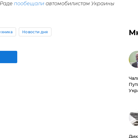
 Раде
пообещали
автомобилистам Украины
М
ехника
Новости дня
Чал
Пут
Укр
Дик