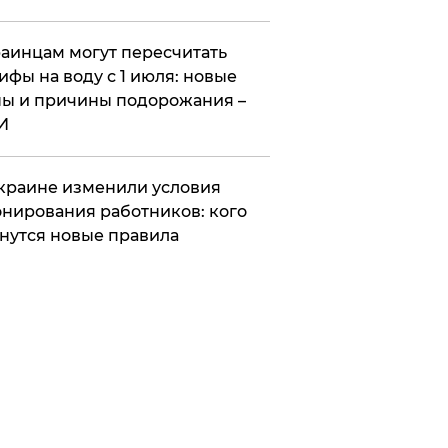
аинцам могут пересчитать
ифы на воду с 1 июля: новые
ы и причины подорожания –
И
краине изменили условия
нирования работников: кого
нутся новые правила