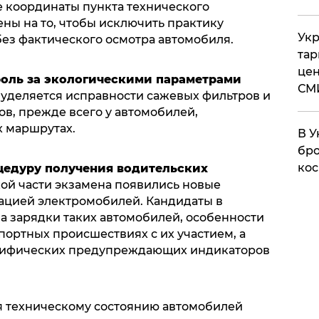
е координаты пункта технического
ны на то, чтобы исключить практику
Укр
без фактического осмотра автомобиля.
тар
цен
оль за экологическими параметрами
СМ
уделяется исправности сажевых фильтров и
в, прежде всего у автомобилей,
 маршрутах.
В У
бро
кос
цедуру получения водительских
ой части экзамена появились новые
тацией электромобилей. Кандидаты в
а зарядки таких автомобилей, особенности
ортных происшествиях с их участием, а
цифических предупреждающих индикаторов
я техническому состоянию автомобилей