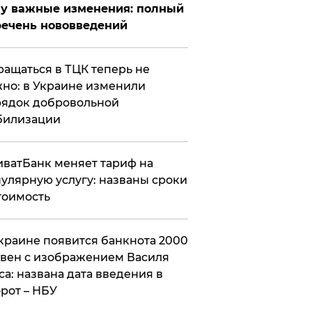
у важные изменения: полный
ечень нововведений
ащаться в ТЦК теперь не
но: в Украине изменили
ядок добровольной
билизации
ватБанк меняет тариф на
улярную услугу: названы сроки
тоимость
краине появится банкнота 2000
вен с изображением Василя
са: названа дата введения в
рот – НБУ