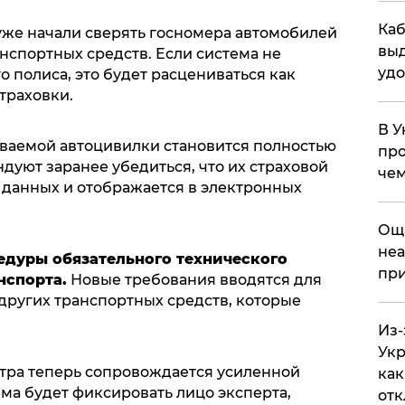
Каб
же начали сверять госномера автомобилей
выд
нспортных средств. Если система не
удо
 полиса, это будет расцениваться как
траховки.
В У
ываемой автоцивилки становится полностью
про
уют заранее убедиться, что их страховой
чем
 данных и отображается в электронных
​Ощ
неа
едуры обязательного технического
при
нспорта.
Новые требования вводятся для
и других транспортных средств, которые
Из-
Укр
тра теперь сопровождается усиленной
как
ма будет фиксировать лицо эксперта,
отк