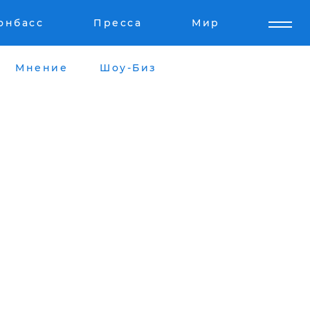
онбасс
Пресса
Мир
Мнение
Шоу-Биз