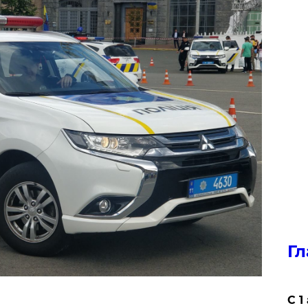
Гл
С 1