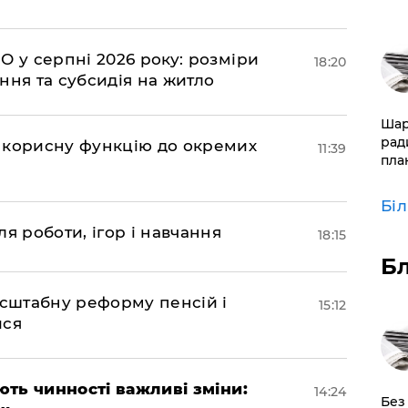
О у серпні 2026 року: розміри
18:20
ння та субсидія на житло
​Ша
рад
 корисну функцію до окремих
11:39
пла
Бі
я роботи, ігор і навчання
18:15
Б
асштабну реформу пенсій і
15:12
ися
ають чинності важливі зміни:
14:24
​Без