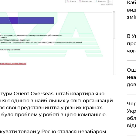
​Ка
вид
змі
В У
про
чог
​Ощ
неа
дов
тури Orient Overseas, штаб квартира якої
я є однією з найбільших у світі організацій
Чер
є свої представництва у різних країнах.
Укр
е було проблем у роботі з цією компанією.
обл
від
жувати товари у Росію сталася незабаром