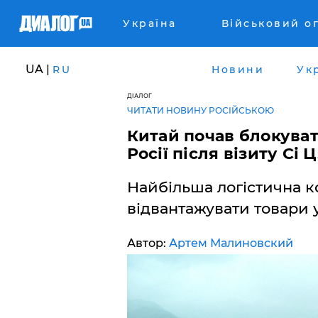
Україна
Військовий о
UA |
RU
Новини
Ук
ДІАЛОГ
ЧИТАТИ НОВИНУ РОСІЙСЬКОЮ
Китай почав блокуват
Росії після візиту Сі
Найбільша логістична к
відвантажувати товари у
Автор:
Артем Малиновский