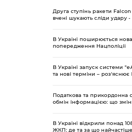
​Друга ступінь ракети Falcon
вчені шукають сліди удару 
В Україні поширюється нова
попередження Нацполіції
​В Україні запуск системи 
та нові терміни – роз'ясню
Податкова та прикордонна 
обмін інформацією: що змін
В Україні відкрили понад 108
ЖКП: де та за що найчастіше