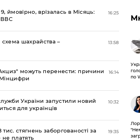
 9, ймовірно, врізалась в Місяць:
16:25
М
- ВВС
 схема шахрайства –
13:58
​Ук
гол
"еАкциз" можуть перенести: причини
16:14
по 
є Мінцифри
служби України запустили новий
10:32
иться для українців
Лор
"Не
 тис. стягнень заборгованості за
19:35
заг
 не платять