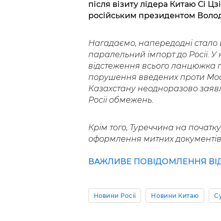
після візиту лідера Китаю Сі Цз
російським президентом Воло
Нагадаємо, напередодні стало в
паралельний імпорт до Росії. У
відстеження всього ланцюжка п
порушення введених проти Моск
Казахстану неодноразово заяв
Росії обмежень.
Крім того, Туреччина на початк
оформлення митних документів 
ВАЖЛИВЕ ПОВІДОМЛЕННЯ ВІД 
Новини Росії
Новини Китаю
С