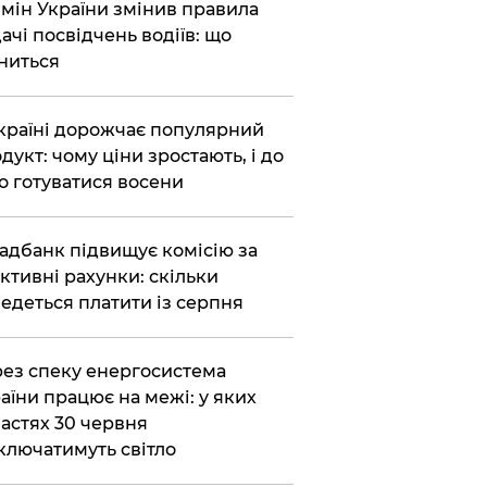
бмін України змінив правила
ачі посвідчень водіїв: що
ниться
країні дорожчає популярний
дукт: чому ціни зростають, і до
о готуватися восени
адбанк підвищує комісію за
ктивні рахунки: скільки
едеться платити із серпня
ез спеку енергосистема
аїни працює на межі: у яких
астях 30 червня
ключатимуть світло