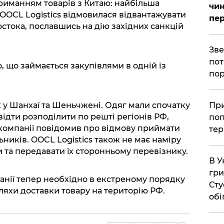
триманням товарів з Китаю: найбільша
чин
 OOCL Logistics відмовилася відвантажувати
пер
востока, пославшись на дію західних санкцій
​Зв
пот
 що займається закупівлями в одній із
пор
х у Шанхаї та Шеньчжені. Одяг мали спочатку
​Пр
відти розподілити по решті регіонів РФ,
поп
компанії повідомив про відмову приймати
тер
ьників. OOCL Logistics також не має наміру
 та передавати їх сторонньому перевізнику.
В У
гри
панії тепер необхідно в екстреному порядку
Сту
шляхи доставки товару на територію РФ.
обі