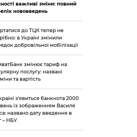
ності важливі зміни: повний
елік нововведень
ертатися до ТЦК тепер не
рібно: в Україні змінили
ядок добровільної мобілізації
иватБанк змінює тариф на
улярну послугу: названі
міни та вартість
країні з'явиться банкнота 2000
вень із зображенням Василя
са: названо дату введення в
г – НБУ