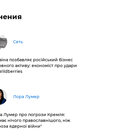
нения
Сеть
раїна позбавляє російський бізнес
овного активу: економіст про удари
Wildberries
​Лора Лумер
а Лумер про погрози Кремля:
має нічого православнішого, ніж
роза ядерної війни"