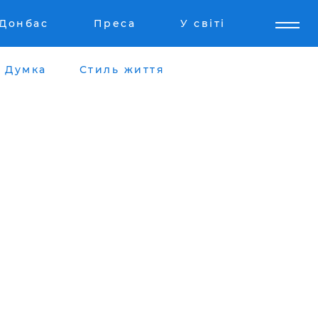
Донбас
Преса
У світі
Думка
Стиль життя