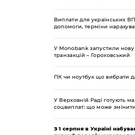
Виплати для українських ВП
допомоги, терміни нарахува
У Мonobank запустили нову
транзакцій – Гороховський
ПК чи ноутбук що вибрати дл
У Верховній Раді готують м
соцвиплат: що може змінит
З 1 серпня в Україні набув