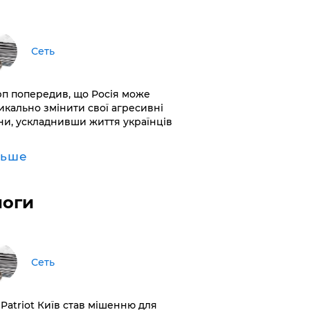
Сеть
рп попередив, що Росія може
икально змінити свої агресивні
ни, ускладнивши життя українців
льше
логи
Сеть
 Patriot Київ став мішенню для