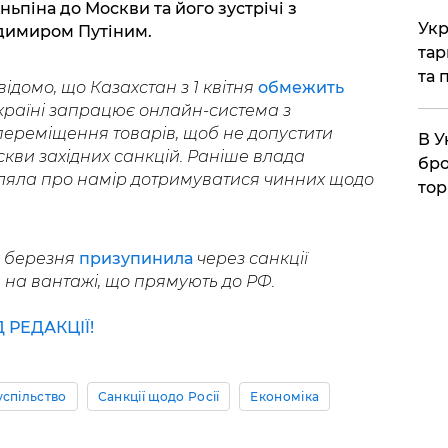
іньпіна до Москви та його зустрічі з
Укр
димиром Путіним.
тар
та 
ідомо, що Казахстан з 1 квітня
обмежить
 країні запрацює онлайн-система з
ереміщення товарів, щоб не допустити
В У
ви західних санкцій. Раніше влада
бро
ляла про намір дотримуватися чинних щодо
тор
у березня
призупинила
через санкції
на вантажі, що прямують до РФ.
РЕДАКЦІЇ!
успільство
Санкції щодо Росії
Економіка