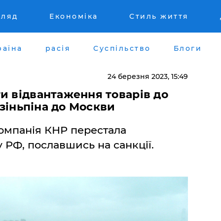
гляд
Економіка
Стиль життя
раїна
расія
Суспільство
Блоги
24 березня 2023, 15:49
и відвантаження товарів до
 Цзіньпіна до Москви
омпанія КНР перестала
 РФ, пославшись на санкції.