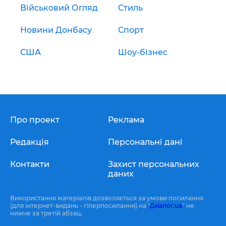
Військовий Огляд
Стиль
Новини Донбасу
Спорт
США
Шоу-бізнес
Про проект
Реклама
Редакція
Персональні дані
Контакти
Захист персональних
даних
Використання матеріалів дозволяється за умови посилання
(для інтернет-видань - гіперпосилання) на "
Диалог.ua
" не
нижче за третій абзац.