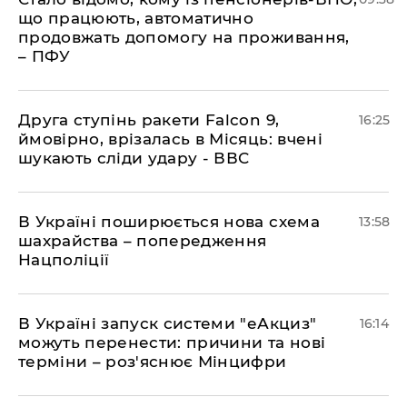
що працюють, автоматично
продовжать допомогу на проживання,
– ПФУ
​Друга ступінь ракети Falcon 9,
16:25
ймовірно, врізалась в Місяць: вчені
шукають сліди удару - ВВС
В Україні поширюється нова схема
13:58
шахрайства – попередження
Нацполіції
​В Україні запуск системи "еАкциз"
16:14
можуть перенести: причини та нові
терміни – роз'яснює Мінцифри