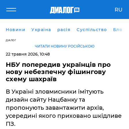
RU
Новини
Україна
расія
Суспільство
Блоги
ДІАЛОГ
ЧИТАТИ НОВИНУ РОСІЙСЬКОЮ
22 травня 2026, 10:48
НБУ попередив українців про
нову небезпечну фішингову
схему шахраїв
В Україні зловмисники імітують
дизайн сайту Нацбанку та
пропонують завантажити архів,
усередині якого приховано шкідливе
ПЗ.