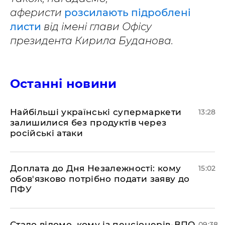
аферисти
розсилають підроблені
листи
від імені глави Офісу
президента Кирила Буданова.
Останні новини
Найбільші українські супермаркети
13:28
залишилися без продуктів через
російські атаки
Доплата до Дня Незалежності: кому
15:02
обов'язково потрібно подати заяву до
ПФУ
Стало відомо, кому із пенсіонерів-ВПО,
09:38