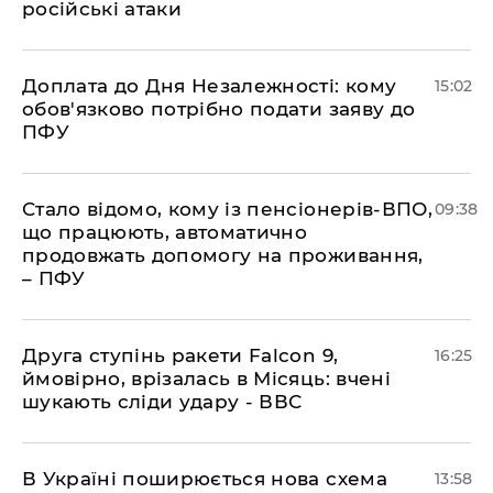
російські атаки
Доплата до Дня Незалежності: кому
15:02
обов'язково потрібно подати заяву до
ПФУ
Стало відомо, кому із пенсіонерів-ВПО,
09:38
що працюють, автоматично
продовжать допомогу на проживання,
– ПФУ
​Друга ступінь ракети Falcon 9,
16:25
ймовірно, врізалась в Місяць: вчені
шукають сліди удару - ВВС
В Україні поширюється нова схема
13:58