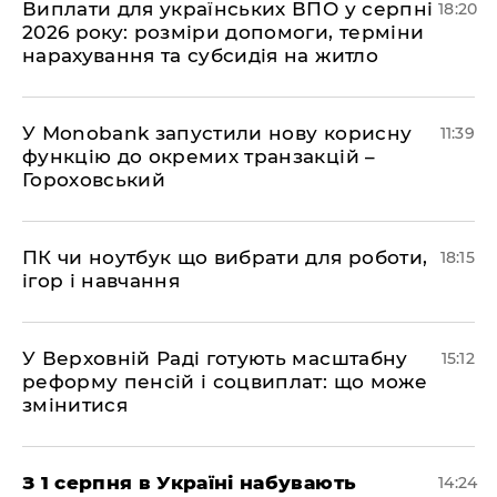
Виплати для українських ВПО у серпні
18:20
2026 року: розміри допомоги, терміни
нарахування та субсидія на житло
У Мonobank запустили нову корисну
11:39
функцію до окремих транзакцій –
Гороховський
ПК чи ноутбук що вибрати для роботи,
18:15
ігор і навчання
У Верховній Раді готують масштабну
15:12
реформу пенсій і соцвиплат: що може
змінитися
З 1 серпня в Україні набувають
14:24