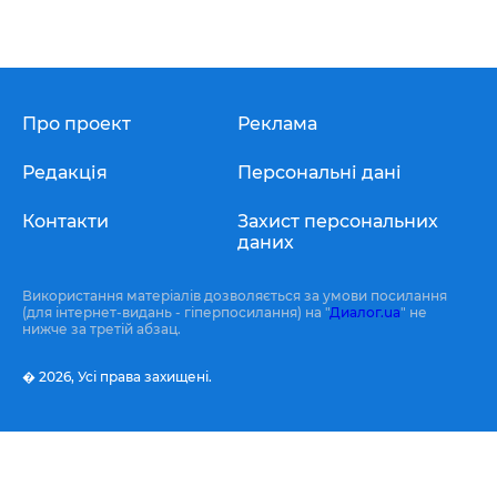
Про проект
Реклама
Редакція
Персональні дані
Контакти
Захист персональних
даних
Використання матеріалів дозволяється за умови посилання
(для інтернет-видань - гіперпосилання) на "
Диалог.ua
" не
нижче за третій абзац.
� 2026,
Усі права захищені.