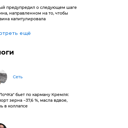
ый предупредил о следующем шаге
ина, направленном на то, чтобы
аина капитулировала
отреть ещё
логи
Сеть
оЛоЧКа" бьет по карману Кремля:
орт зерна −37,6 %, масла вдвое,
ль в коллапсе