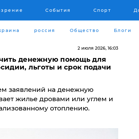
озрение
События
Спорт
Д
краина
россия
Общество
Блоги
2 июля 2026, 16:03
учить денежную помощь для
сидии, льготы и срок подачи
ем заявлений на денежную
вает жилье дровами или углем и
ализованному отоплению.