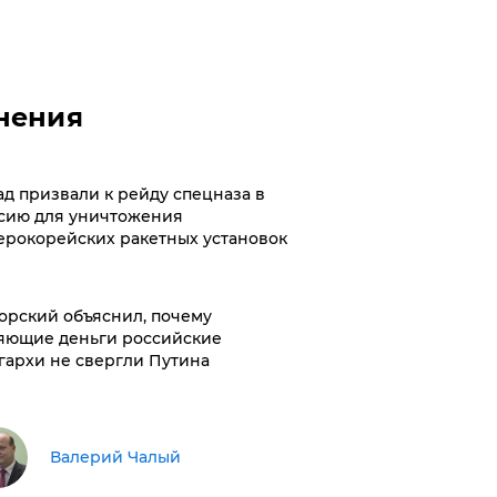
нения
ад призвали к рейду спецназа в
сию для уничтожения
ерокорейских ракетных установок
орский объяснил, почему
яющие деньги российские
гархи не свергли Путина
Валерий Чалый