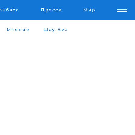
онбасс
Пресса
Мир
Мнение
Шоу-Биз