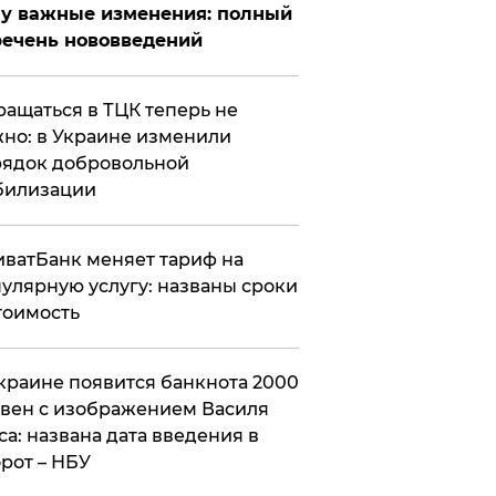
у важные изменения: полный
ечень нововведений
ащаться в ТЦК теперь не
но: в Украине изменили
ядок добровольной
билизации
ватБанк меняет тариф на
улярную услугу: названы сроки
тоимость
краине появится банкнота 2000
вен с изображением Василя
са: названа дата введения в
рот – НБУ