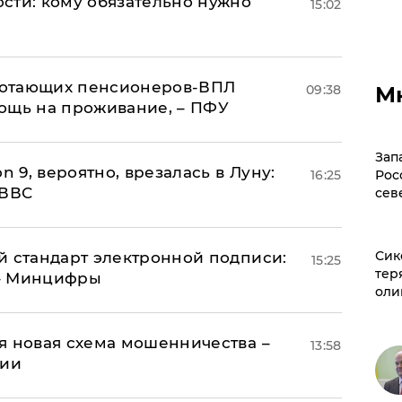
сти: кому обязательно нужно
15:02
аботающих пенсионеров-ВПЛ
09:38
М
ощь на проживание, – ПФУ
Зап
n 9, вероятно, врезалась в Луну:
16:25
Рос
 ВВС
сев
Сик
й стандарт электронной подписи:
15:25
тер
 – Минцифры
оли
я новая схема мошенничества –
13:58
ции