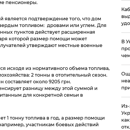
ие пенсионеры.
Каб
выд
й является подтверждение того, что дом
удо
вердым топливом: дровами или углем. Для
нных пунктов действует расширенная
аря которой размер помощи может
В У
получателей утверждают местные военные
про
чем
ся исходя из нормативного объема топлива,
​Ощ
охозяйства: 2 тонны в отопительный сезон.
неа
н составляет около 9205 грн.
при
нсирует разницу между этой суммой и
итанным для конкретной семьи в
Из-
Укр
ет 1 тонну топлива в год, а размер помощи
как
, например, участникам боевых действий
отк