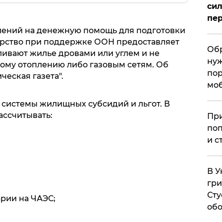
сил
пер
лений на денежную помощь для подготовки
дарство при поддержке ООН предоставляет
Обр
ливают жилье дровами или углем и не
нуж
ому отоплению либо газовым сетям. Об
пор
еская газета".
мо
 системы жилищных субсидий и льгот. В
ассчитывать:
При
поп
и с
В У
гри
Сту
рии на ЧАЭС;
обо