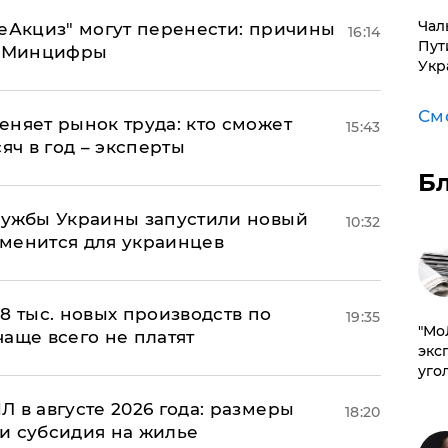
Чал
"еАкциз" могут перенести: причины
16:14
Пут
т Минцифры
Укр
См
еняет рынок труда: кто сможет
15:43
яч в год – эксперты
Б
лужбы Украины запустили новый
10:32
менится для украинцев
8 тыс. новых производств по
19:35
​"М
 чаще всего не платят
эксп
уго
 в августе 2026 года: размеры
18:20
и субсидия на жилье