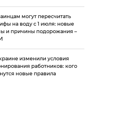
аинцам могут пересчитать
ифы на воду с 1 июля: новые
ы и причины подорожания –
И
краине изменили условия
нирования работников: кого
нутся новые правила