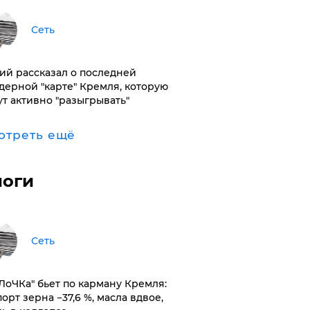
Сеть
ий рассказал о последней
дерной "карте" Кремля, которую
ут активно "разыгрывать"
отреть ещё
логи
Сеть
оЛоЧКа" бьет по карману Кремля:
орт зерна −37,6 %, масла вдвое,