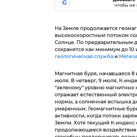
G
чтобы не 
На Земле продолжается геомаг
высокоскоростным потоком сол
Солнце. По предварительным 
сохранятся как минимум до 10
геологическая служба
и
Meteoa
Магнитная буря, начавшаяся 8 и
июля. В четверг, 9 июля, К-инде
"зеленому" уровню магнитных 
отражает естественный электр
нормы, а солнечная вспышка до
умеренным. Геомагнитные бури
активности, когда потоки зар
Земли. Хотя текущий К-индекс 
продолжающееся воздействие с
способны поддерживать возму