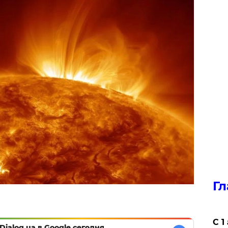
Гл
С 1
Dialog.ua в Google сегодня,