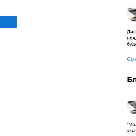
Дик
нея
буд
См
Б
​"М
эксп