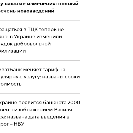
у важные изменения: полный
ечень нововведений
ащаться в ТЦК теперь не
но: в Украине изменили
ядок добровольной
билизации
ватБанк меняет тариф на
улярную услугу: названы сроки
тоимость
краине появится банкнота 2000
вен с изображением Василя
са: названа дата введения в
рот – НБУ