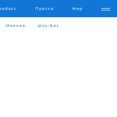
онбасс
Пресса
Мир
Мнение
Шоу-Биз