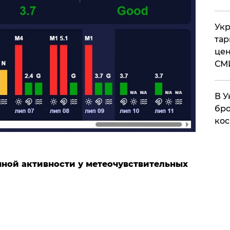
Укр
тар
цен
СМ
В У
бро
кос
ной активности у метеочувствительных