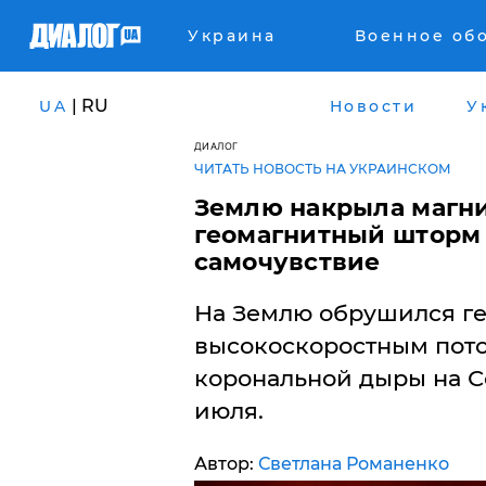
Украина
Военное об
| RU
UA
Новости
У
ДИАЛОГ
ЧИТАТЬ НОВОСТЬ НА УКРАИНСКОМ
Землю накрыла магни
геомагнитный шторм 
самочувствие
На Землю обрушился г
высокоскоростным пото
корональной дыры на С
июля.
Автор:
Светлана Романенко