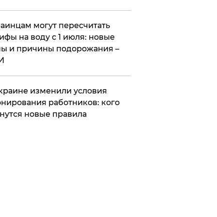
аинцам могут пересчитать
ифы на воду с 1 июля: новые
ы и причины подорожания –
И
краине изменили условия
нирования работников: кого
нутся новые правила