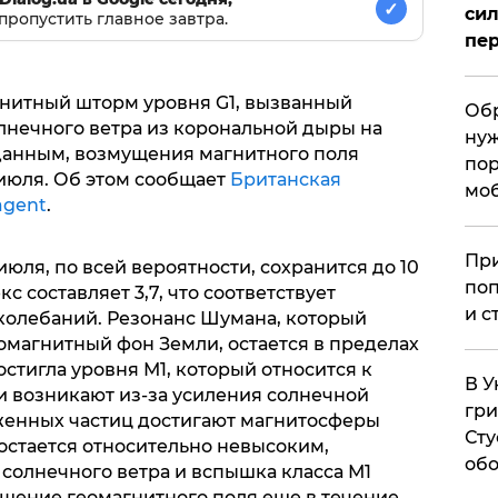
✓
сил
пропустить главное завтра.
пер
нитный шторм уровня G1, вызванный
Обр
нечного ветра из корональной дыры на
нуж
данным, возмущения магнитного поля
пор
 июля. Об этом сообщает
Британская
мо
gent
.
При
юля, по всей вероятности, сохранится до 10
поп
кс составляет 3,7, что соответствует
и с
колебаний. Резонанс Шумана, который
омагнитный фон Земли, остается в пределах
стигла уровня М1, который относится к
В У
 возникают из-за усиления солнечной
гри
яженных частиц достигают магнитосферы
Сту
остается относительно невысоким,
обо
олнечного ветра и вспышка класса М1
щение геомагнитного поля еще в течение