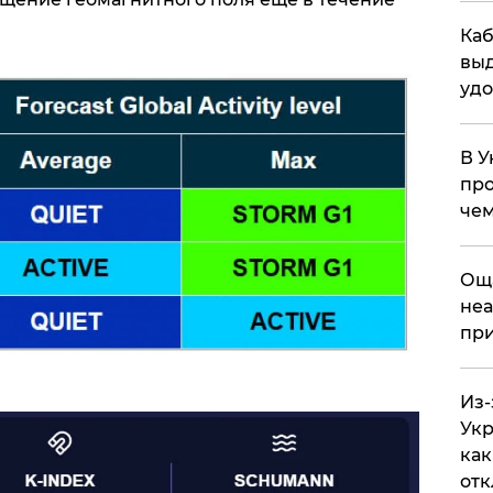
Каб
выд
удо
В У
про
чем
​Ощ
неа
при
Из-
Укр
как
отк