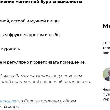
лияния магнитной бури специалисты
рной, острой и мучной пищи;
М
ным фруктам, орехам и рыбе;
Сик
тер
и курения;
оли
хе и регулярно проветривать помещение.
30 июня Земля оказалась под влиянием
ванной повышенной солнечной активностью,
Чал
Пут
Укр
вспышки
на Солнце привели к сбоям
онах мира.