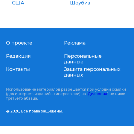
США
Шоубиз
О проекте
Реклама
Редакция
Персональные
данные
Контакты
Защита персональных
данных
Использование материалов разрешается при условии ссылки
(для интернет-изданий - гиперссылки) на "
Диалог.ua
" не ниже
третьего абзаца.
� 2026,
Все права защищены.