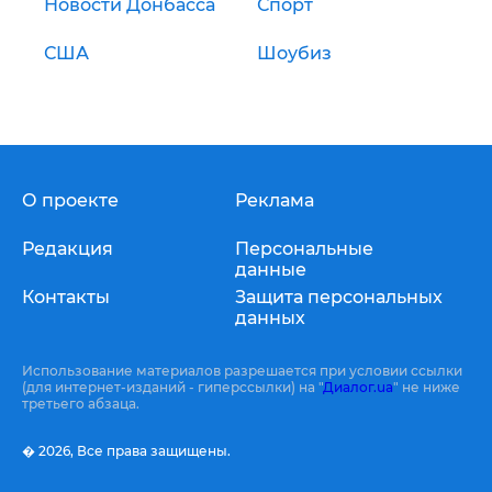
Новости Донбасса
Спорт
США
Шоубиз
О проекте
Реклама
Редакция
Персональные
данные
Контакты
Защита персональных
данных
Использование материалов разрешается при условии ссылки
(для интернет-изданий - гиперссылки) на "
Диалог.ua
" не ниже
третьего абзаца.
� 2026,
Все права защищены.