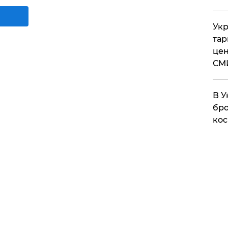
Укр
тар
цен
СМ
В У
бро
кос