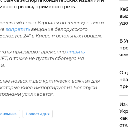
 рынка экспорта кондитерских изделий и
ивного рынка, примерно треть.
Каб
выд
иональный совет Украины по телевидению и
удо
ие
запретить
вещание белорусского
еларусь 24" в Киеве и остальных городах.
В У
про
путаты призывают временно
лишить
чем
FT, а также не пустить сборную на
ы.
​Ощ
неа
стве назвали два критически важных для
при
, которые Киев импортирует из Беларуси.
странами усиливается.
Из-
Укр
кономика
Новости дня
как
отк