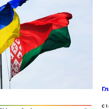
Гл
С 1