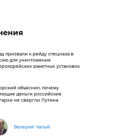
нения
ад призвали к рейду спецназа в
сию для уничтожения
ерокорейских ракетных установок
орский объяснил, почему
яющие деньги российские
гархи не свергли Путина
Валерий Чалый