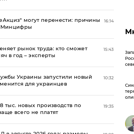
"еАкциз" могут перенести: причины
16:14
т Минцифры
М
еняет рынок труда: кто сможет
15:43
Зап
яч в год – эксперты
Рос
сев
лужбы Украины запустили новый
10:32
менится для украинцев
Сик
тер
оли
8 тыс. новых производств по
19:35
 чаще всего не платят
 в августе 2026 года: размеры