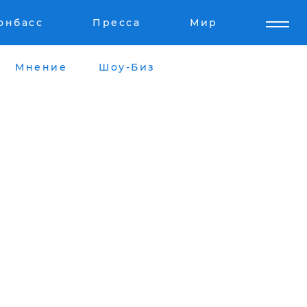
онбасс
Пресса
Мир
Мнение
Шоу-Биз