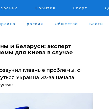
озрение
События
Спорт
Д
краина
россия
Общество
Блоги
ны и Беларуси: эксперт
лемы для Киева в случае
озвучил главные проблемы, с
ться Украина из-за начала
усью.