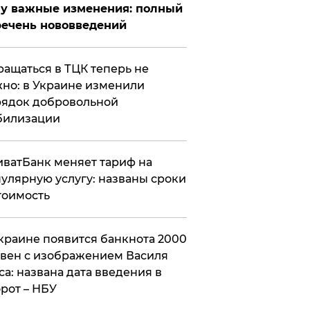
у важные изменения: полный
ечень нововведений
ащаться в ТЦК теперь не
но: в Украине изменили
ядок добровольной
билизации
ватБанк меняет тариф на
улярную услугу: названы сроки
тоимость
краине появится банкнота 2000
вен с изображением Василя
са: названа дата введения в
рот – НБУ