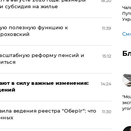
18:20
и субсидия на жилье
Чал
Пут
Укр
вую полезную функцию к
11:39
См
ороховский
Б
масштабную реформу пенсий и
15:12
ниться
упают в силу важные изменения:
14:24
дений
​"М
эксп
уго
ила ведения реестра "Оберіг": что
11:30
анных