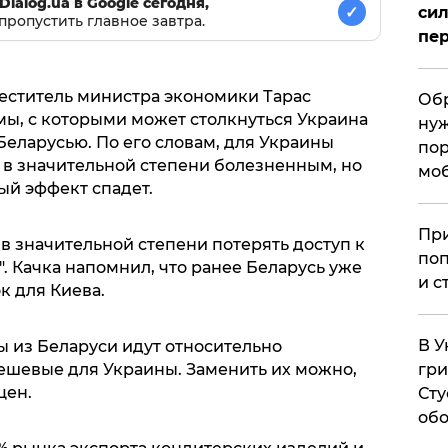
Dialog.ua в Google сегодня,
✓
сил
пропустить главное завтра.
пер
еститель министра экономики Тарас
Обр
ы, с которыми может столкнуться Украина
нуж
 Беларусью. По его словам, для Украины
пор
в значительной степени болезненным, но
мо
ый эффект спадет.
При
 в значительной степени потерять доступ к
поп
. Качка напомнил, что ранее Беларусь уже
и с
к для Киева.
В У
ы из Беларуси идут относительно
гри
дешевые для Украины. Заменить их можно,
цен.
Сту
обо