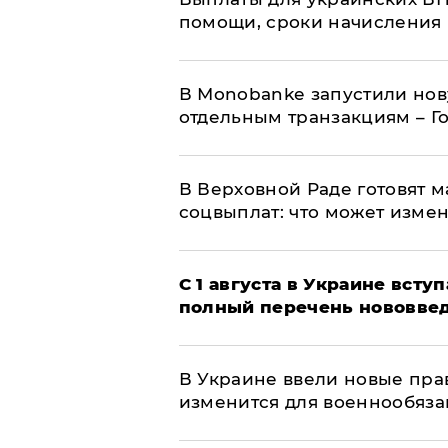
помощи, сроки начисления 
В Мonobankе запустили но
отдельным транзакциям – Г
В Верховной Раде готовят 
соцвыплат: что может изме
С 1 августа в Украине вст
полный перечень нововве
В Украине ввели новые прав
изменится для военнообяз