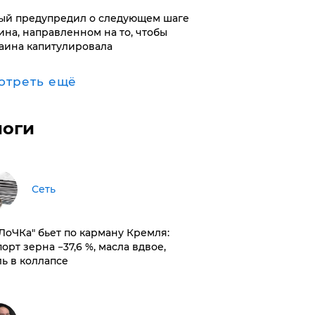
ый предупредил о следующем шаге
ина, направленном на то, чтобы
аина капитулировала
отреть ещё
логи
Сеть
оЛоЧКа" бьет по карману Кремля:
орт зерна −37,6 %, масла вдвое,
ль в коллапсе