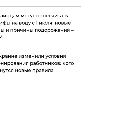
аинцам могут пересчитать
ифы на воду с 1 июля: новые
ы и причины подорожания –
И
краине изменили условия
нирования работников: кого
нутся новые правила