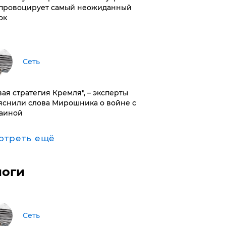
провоцирует самый неожиданный
ок
Сеть
вая стратегия Кремля", – эксперты
яснили слова Мирошника о войне с
аиной
отреть ещё
логи
Сеть