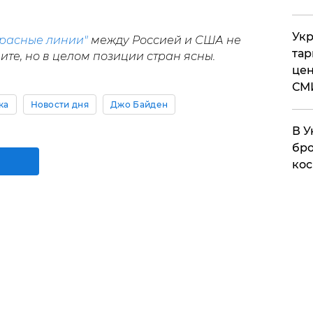
Укр
красные линии"
между Россией и США не
тар
те, но в целом позиции стран ясны.
цен
СМ
ка
Новости дня
Джо Байден
В У
бро
кос