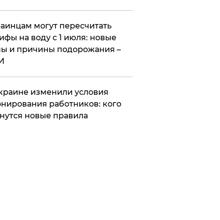
аинцам могут пересчитать
ифы на воду с 1 июля: новые
ы и причины подорожания –
И
краине изменили условия
нирования работников: кого
нутся новые правила