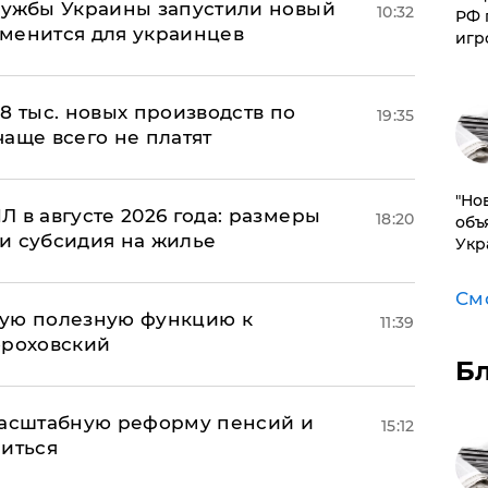
лужбы Украины запустили новый
10:32
РФ 
менится для украинцев
игр
8 тыс. новых производств по
19:35
 чаще всего не платят
"Но
 в августе 2026 года: размеры
18:20
объ
и субсидия на жилье
Укр
См
вую полезную функцию к
11:39
ороховский
Б
масштабную реформу пенсий и
15:12
ниться