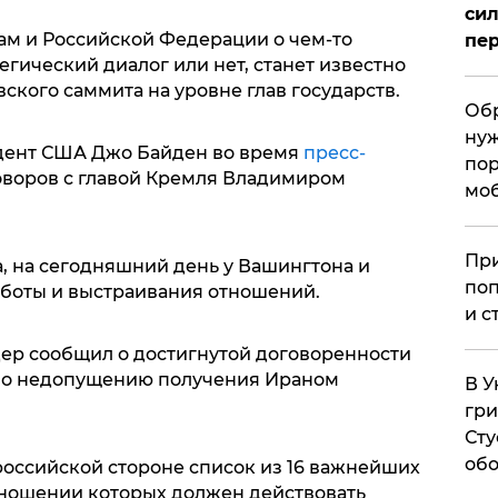
сил
м и Российской Федерации о чем-то
пер
егический диалог или нет, станет известно
вского саммита на уровне глав государств.
Обр
нуж
идент США Джо Байден во время
пресс-
пор
оворов с главой Кремля Владимиром
мо
При
, на сегодняшний день у Вашингтона и
поп
работы и выстраивания отношений.
и с
дер сообщил о достигнутой договоренности
 по недопущению получения Ираном
В У
гри
Сту
обо
оссийской стороне список из 16 важнейших
тношении которых должен действовать