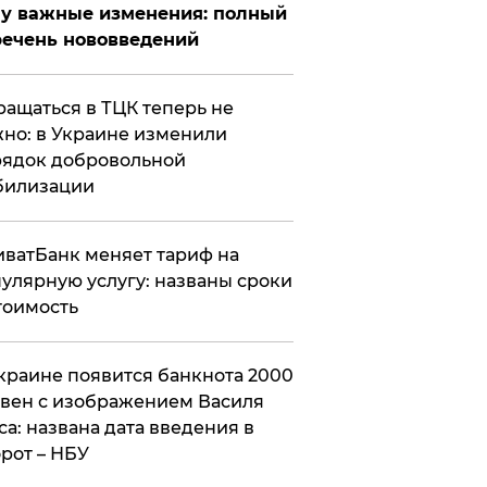
у важные изменения: полный
ечень нововведений
ащаться в ТЦК теперь не
но: в Украине изменили
ядок добровольной
билизации
ватБанк меняет тариф на
улярную услугу: названы сроки
тоимость
краине появится банкнота 2000
вен с изображением Василя
са: названа дата введения в
рот – НБУ