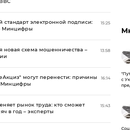
 ВВС
й стандарт электронной подписи:
15:25
 – Минцифры
М
я новая схема мошенничества –
13:58
ции
"Пу
"еАкциз" могут перенести: причины
16:14
с У
т Минцифры
пре
еняет рынок труда: кто сможет
15:43
яч в год – эксперты
Соц