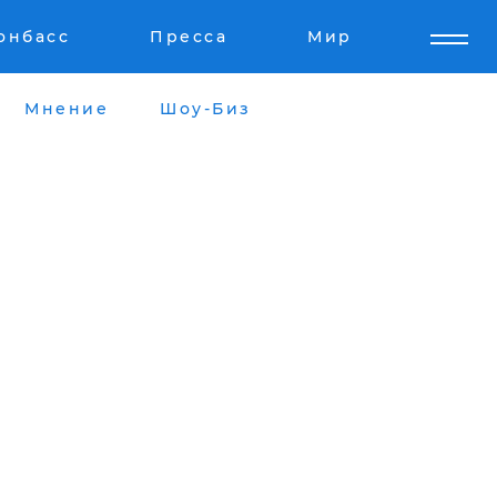
онбасс
Пресса
Мир
Мнение
Шоу-Биз