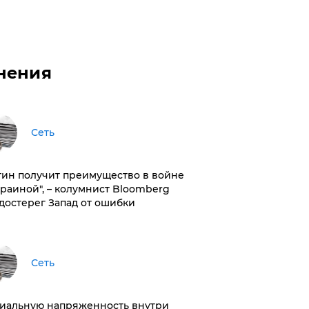
нения
Сеть
тин получит преимущество в войне
краиной", – колумнист Bloomberg
достерег Запад от ошибки
Сеть
иальную напряженность внутри