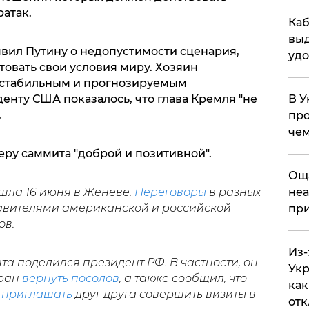
ратак.
Каб
выд
явил Путину о недопустимости сценария,
удо
овать свои условия миру. Хозяин
к стабильным и прогнозируемым
енту США показалось, что глава Кремля "не
В У
.
про
чем
еру саммита "доброй и позитивной".
​Ощ
шла 16 июня в Женеве.
Переговоры
в разных
неа
тавителями американской и российской
при
ов.
Из-
а поделился президент РФ. В частности, он
Укр
тран
вернуть посолов
, а также сообщил, что
как
и приглашать
друг друга совершить визиты в
отк