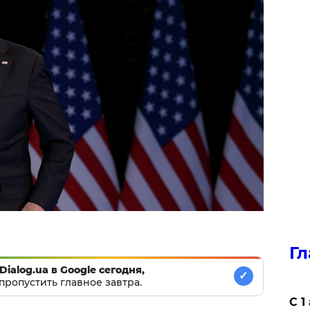
Гл
Dialog.ua в Google сегодня,
✓
пропустить главное завтра.
С 1