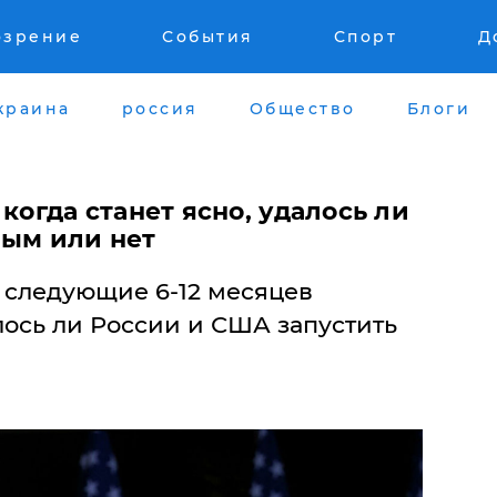
озрение
События
Спорт
Д
краина
россия
Общество
Блоги
когда станет ясно, удалось ли
ным или нет
 следующие 6-12 месяцев
ось ли России и США запустить