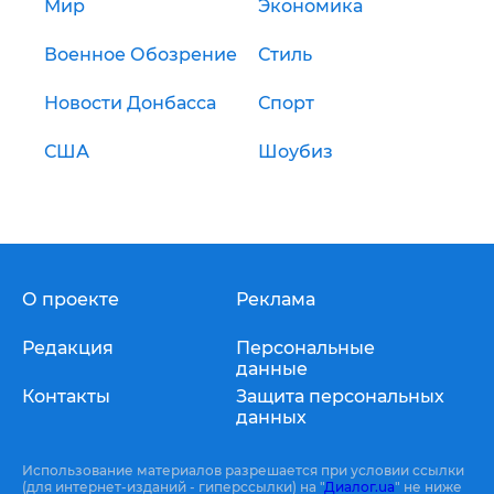
Мир
Экономика
Военное Обозрение
Стиль
Новости Донбасса
Спорт
США
Шоубиз
О проекте
Реклама
Редакция
Персональные
данные
Контакты
Защита персональных
данных
Использование материалов разрешается при условии ссылки
(для интернет-изданий - гиперссылки) на "
Диалог.ua
" не ниже