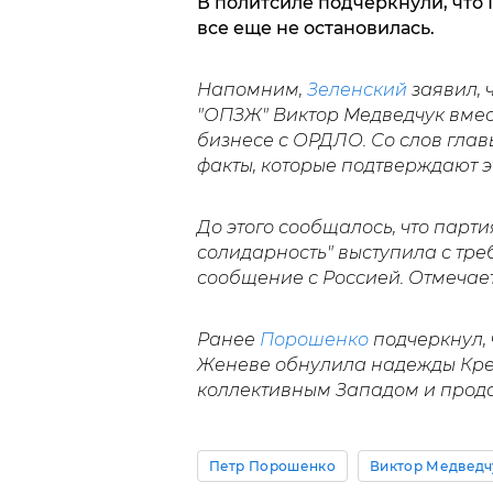
В политсиле подчеркнули, что 
все еще не остановилась.
Напомним,
Зеленский
заявил, 
"ОПЗЖ" Виктор Медведчук вме
бизнесе с ОРДЛО. Со слов глав
факты, которые подтверждают 
До этого сообщалось, что парт
солидарность" выступила с тр
сообщение с Россией. Отмечаетс
Ранее
Порошенко
подчеркнул, 
Женеве обнулила надежды Крем
коллективным Западом и прода
Петр Порошенко
Виктор Медведч