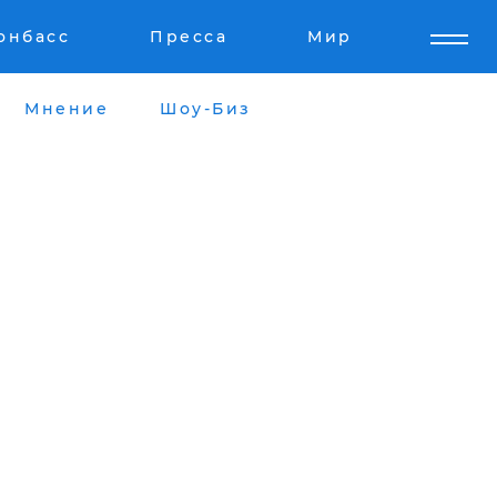
онбасс
Пресса
Мир
Мнение
Шоу-Биз