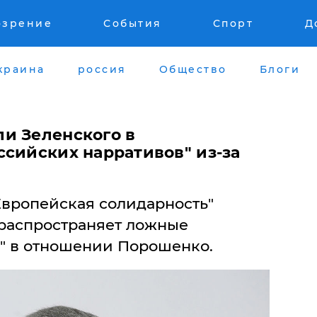
озрение
События
Спорт
Д
краина
россия
Общество
Блоги
и Зеленского в
ссийских нарративов" из-за
Европейская солидарность"
 распространяет ложные
" в отношении Порошенко.