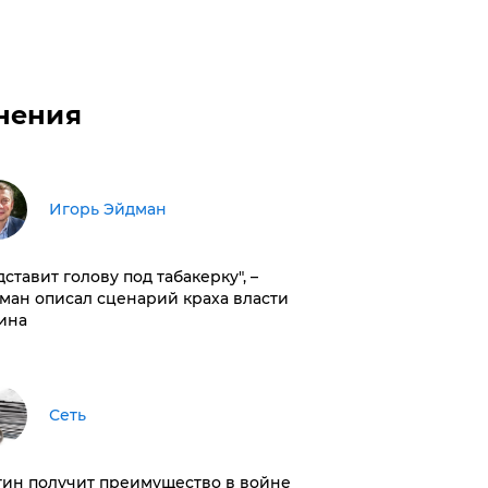
нения
Игорь Эйдман
дставит голову под табакерку", –
ман описал сценарий краха власти
ина
Сеть
тин получит преимущество в войне