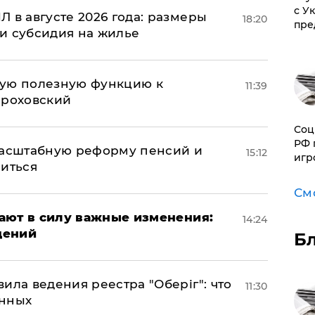
с У
 в августе 2026 года: размеры
18:20
пре
и субсидия на жилье
вую полезную функцию к
11:39
ороховский
Соц
РФ 
масштабную реформу пенсий и
15:12
игр
ниться
См
упают в силу важные изменения:
14:24
дений
Б
ила ведения реестра "Оберіг": что
11:30
анных