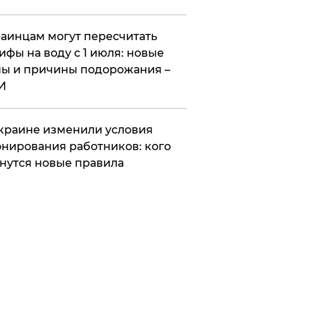
аинцам могут пересчитать
ифы на воду с 1 июля: новые
ы и причины подорожания –
И
краине изменили условия
нирования работников: кого
нутся новые правила