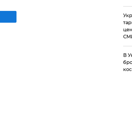
Укр
тар
цен
СМ
В У
бро
кос