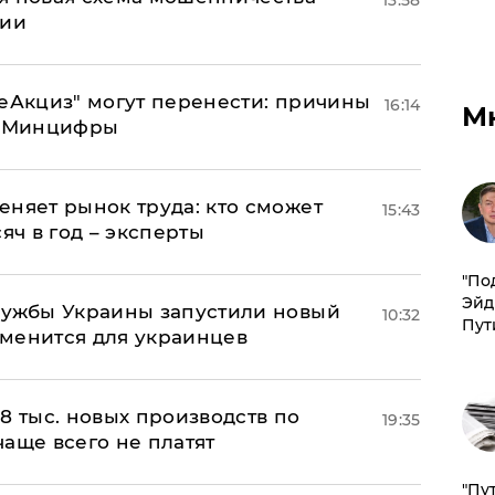
13:58
ции
"еАкциз" могут перенести: причины
16:14
М
т Минцифры
еняет рынок труда: кто сможет
15:43
яч в год – эксперты
​"По
Эйд
лужбы Украины запустили новый
10:32
Пут
менится для украинцев
8 тыс. новых производств по
19:35
 чаще всего не платят
"Пу