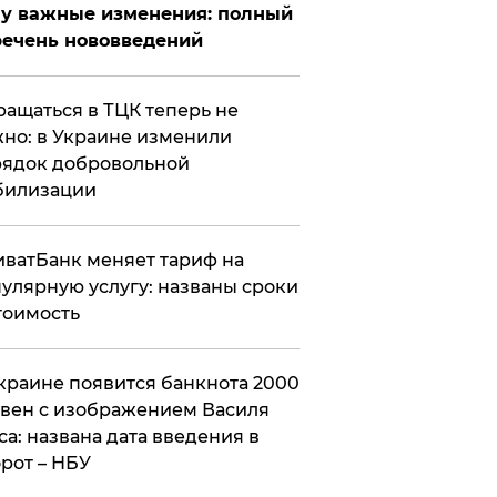
у важные изменения: полный
ечень нововведений
ащаться в ТЦК теперь не
но: в Украине изменили
ядок добровольной
билизации
ватБанк меняет тариф на
улярную услугу: названы сроки
тоимость
краине появится банкнота 2000
вен с изображением Василя
са: названа дата введения в
рот – НБУ