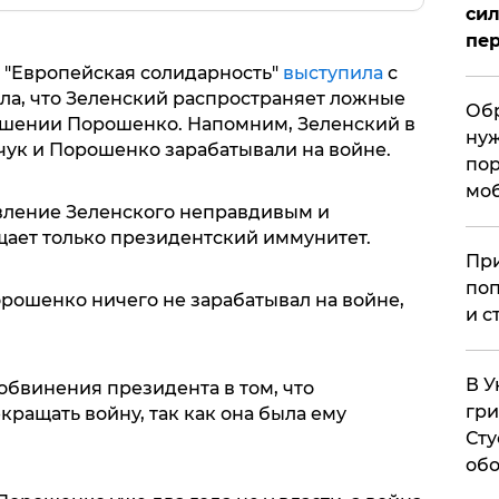
сил
пер
 "Европейская солидарность"
выступила
с
ла, что Зеленский распространяет ложные
Обр
ошении Порошенко. Напомним, Зеленский в
нуж
чук и Порошенко зарабатывали на войне.
пор
мо
явление Зеленского неправдивым и
ищает только президентский иммунитет.
При
поп
орошенко ничего не зарабатывал на войне,
и с
.
В У
 обвинения президента в том, что
гри
ращать войну, так как она была ему
Сту
обо