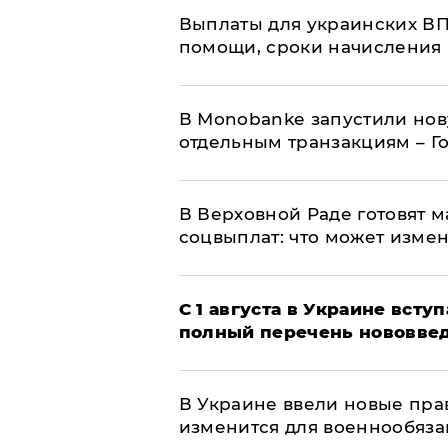
Выплаты для украинских ВПЛ
помощи, сроки начисления 
В Мonobankе запустили но
отдельным транзакциям – Г
В Верховной Раде готовят 
соцвыплат: что может изме
С 1 августа в Украине вст
полный перечень нововве
В Украине ввели новые прав
изменится для военнообяз