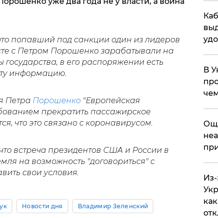
Порошенко уже два года не у власти, а война
Каб
выд
удо
что попавший под санкции один из лидеров
сте с Петром Порошенко зарабатывали на
ы государства, в его распоряжении есть
В У
эту информацию.
про
чем
ия Петра
Порошенко
"Европейская
ебованием прекратить пассажирское
я, что это связано с коронавирусом.
​Ощ
неа
при
что встреча президентов США и России в
ля на возможность "договориться" с
вить свои условия.
Из-
Укр
как
ук
Новости дня
Владимир Зеленский
отк