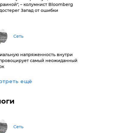
краиной", – колумнист Bloomberg
достерег Запад от ошибки
Сеть
иальную напряженность внутри
провоцирует самый неожиданный
ок
отреть ещё
логи
Сеть