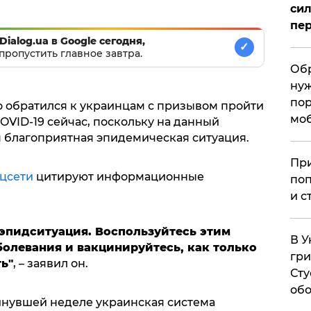
сил
пер
Dialog.ua в Google сегодня,
✓
пропустить главное завтра.
Обр
нуж
пор
 обратился к украинцам с призывом пройти
мо
OVID-19 сейчас, поскольку на данный
 благоприятная эпидемическая ситуация.
При
цсети
цитируют информационные
поп
и с
 эпидситуация. Воспользуйтесь этим
В У
болевания и вакцинируйтесь, как только
гри
ь"
, – заявил он.
Сту
обо
инувшей неделе украинская система