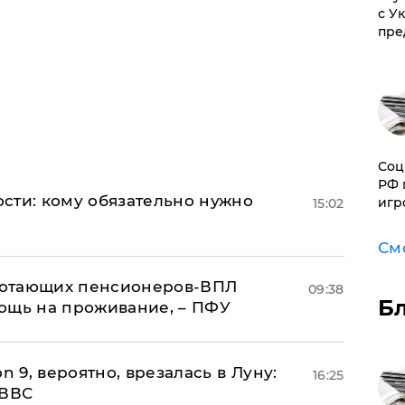
с У
пре
Соц
РФ 
сти: кому обязательно нужно
игр
15:02
См
аботающих пенсионеров-ВПЛ
09:38
Б
ощь на проживание, – ПФУ
n 9, вероятно, врезалась в Луну:
16:25
 ВВС