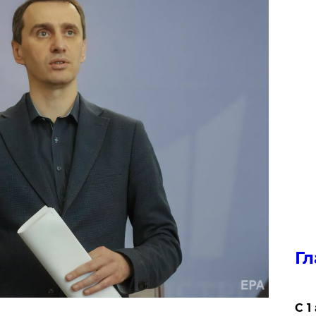
Гл
С 1