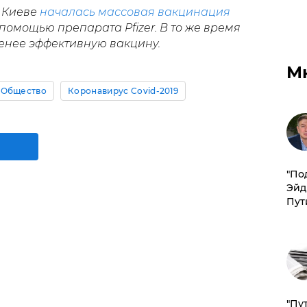
в Киеве
началась массовая вакцинация
помощью препарата Pfizer. В то же время
енее эффективную вакцину.
М
Общество
Коронавирус Covid-2019
​"По
Эйд
Пут
"Пу