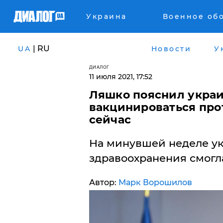
Украина
Военное об
| RU
UA
Новости
У
ДИАЛОГ
11 июля 2021, 17:52
Ляшко пояснил украи
вакцинироваться про
сейчас
На минувшей неделе ук
здравоохранения смогла
Автор:
Марк Ворошилов