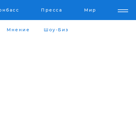
онбасс
Пресса
Мир
Мнение
Шоу-Биз