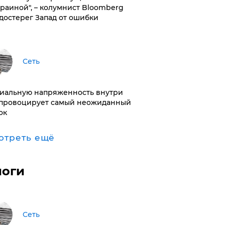
краиной", – колумнист Bloomberg
достерег Запад от ошибки
Сеть
иальную напряженность внутри
провоцирует самый неожиданный
ок
отреть ещё
логи
Сеть