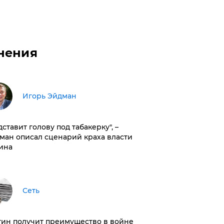
нения
Игорь Эйдман
дставит голову под табакерку", –
ман описал сценарий краха власти
ина
Сеть
тин получит преимущество в войне