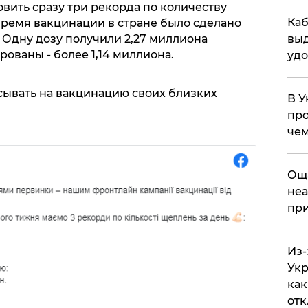
вить сразу три рекорда по количеству
Каб
 время вакцинации в стране было сделано
 Одну дозу получили 2,27 миллиона
выд
ованы - более 1,14 миллиона.
удо
сывать на вакцинацию своих близких
В У
про
чем
​Ощ
неа
при
Из-
Укр
как
отк