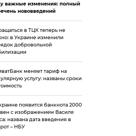
у важные изменения: полный
ечень нововведений
ащаться в ТЦК теперь не
но: в Украине изменили
ядок добровольной
билизации
ватБанк меняет тариф на
улярную услугу: названы сроки
тоимость
краине появится банкнота 2000
вен с изображением Василя
са: названа дата введения в
рот – НБУ