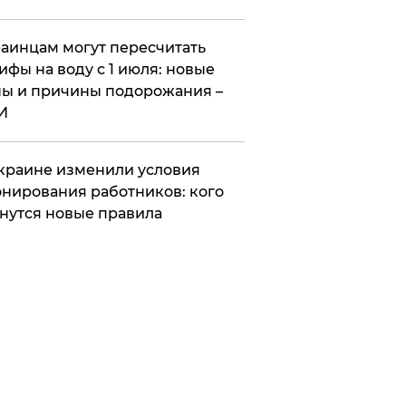
аинцам могут пересчитать
ифы на воду с 1 июля: новые
ы и причины подорожания –
И
краине изменили условия
нирования работников: кого
нутся новые правила