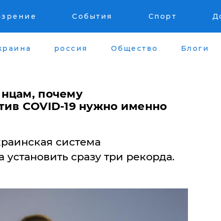
озрение
События
Спорт
Д
краина
россия
Общество
Блоги
нцам, почему
тив COVID-19 нужно именно
раинская система
 установить сразу три рекорда.