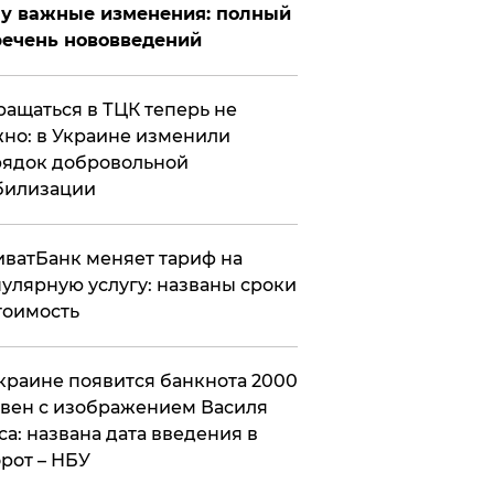
у важные изменения: полный
ечень нововведений
ащаться в ТЦК теперь не
но: в Украине изменили
ядок добровольной
билизации
ватБанк меняет тариф на
улярную услугу: названы сроки
тоимость
краине появится банкнота 2000
вен с изображением Василя
са: названа дата введения в
рот – НБУ