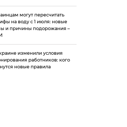
аинцам могут пересчитать
ифы на воду с 1 июля: новые
ы и причины подорожания –
И
краине изменили условия
нирования работников: кого
нутся новые правила