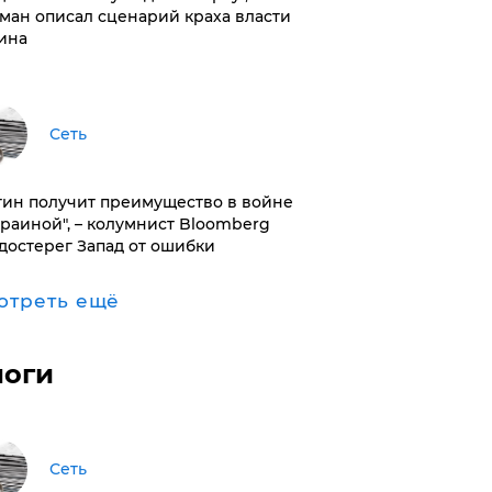
ман описал сценарий краха власти
ина
Сеть
тин получит преимущество в войне
краиной", – колумнист Bloomberg
достерег Запад от ошибки
отреть ещё
логи
Сеть