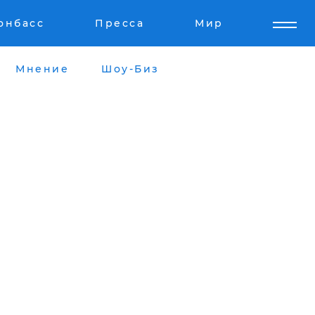
онбасс
Пресса
Мир
Мнение
Шоу-Биз