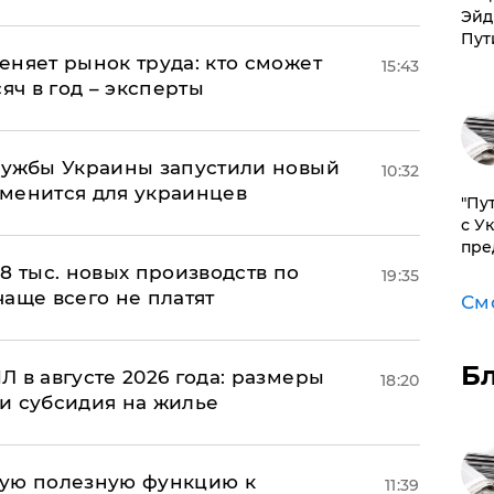
Эйд
Пут
еняет рынок труда: кто сможет
15:43
яч в год – эксперты
лужбы Украины запустили новый
10:32
менится для украинцев
"Пу
с У
пре
8 тыс. новых производств по
19:35
 чаще всего не платят
См
Б
 в августе 2026 года: размеры
18:20
и субсидия на жилье
вую полезную функцию к
11:39