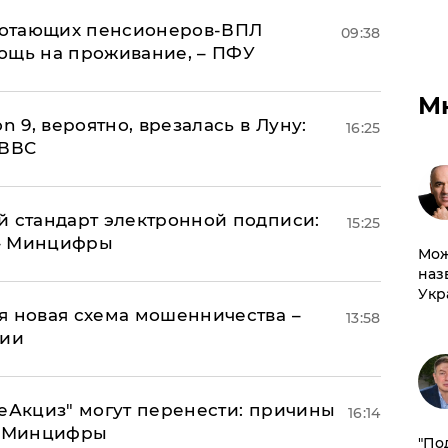
аботающих пенсионеров-ВПЛ
09:38
ощь на проживание, – ПФУ
М
n 9, вероятно, врезалась в Луну:
16:25
 ВВС
й стандарт электронной подписи:
15:25
 – Минцифры
Мож
наз
Укр
я новая схема мошенничества –
13:58
ции
"еАкциз" могут перенести: причины
16:14
т Минцифры
​"По