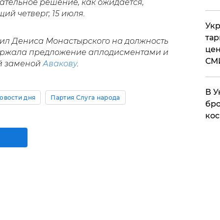
ательное решение, как ожидается,
ий четверг, 15 июля.
Укр
тар
ил Дениса Монастырского на должность
цен
ержала предложение аплодисментами и
СМ
ой заменой
Авакову
.
В У
овости дня
Партия Слуга народа
бро
кос