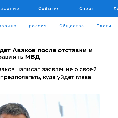
озрение
События
Спорт
Д
краина
россия
Общество
Блоги
дет Аваков после отставки и
правлять МВД
ваков написал заявление о своей
предполагать, куда уйдет глава