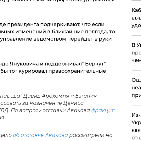
Каб
выд
де президента подчеркивают, что если
удо
ьных изменений в ближайшие полгода, то
е управление ведомством перейдет в руки
В У
про
чем
нде Януковича и поддерживал" Беркут".
тобы тот курировал правоохранительные
​Ощ
неа
при
а народа" Давид Арахамия и Евгения
олосовать за назначение Дениса
МВД. По вопросу отставки Авакова
фракция
Из-
я.
Укр
как
 дело
об отставке Авакова
рассмотрели на
отк