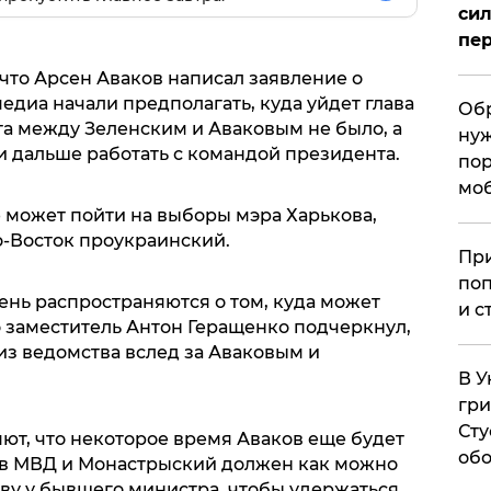
сил
пер
, что Арсен Аваков написал заявление о
медиа начали предполагать, куда уйдет глава
Обр
та между Зеленским и Аваковым не было, а
нуж
и дальше работать с командой президента.
пор
мо
 может пойти на выборы мэра Харькова,
о-Восток проукраинский.
При
поп
ень распространяются о том, куда может
и с
о заместитель Антон Геращенко подчеркнул,
 из ведомства вслед за Аваковым и
В У
гри
Сту
ют, что некоторое время Аваков еще будет
обо
 в МВД и Монастрыский должен как можно
ву у бывшего министра, чтобы удержаться