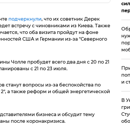
сил
пер
енте
подчеркнули
, что их советник Дерек
ведет встречу с чиновниками из Киева. Также
Обр
чается, что оба визита пройдут на фоне
нуж
нностей США и Германии из-за "Северного
пор
мо
ины Чолле пробудет всего два дня с 20 по 21
При
анированы с 21 по 23 июля.
поп
и с
 станут вопросы из-за беспокойства по
 2", а также реформ и общей энергетической
В У
гри
Сту
едставителями бизнеса и обсудит тему
обо
аны после коронакризиса.