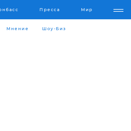
онбасс
Пресса
Мир
Мнение
Шоу-Биз