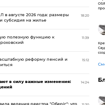
OSI
про
 в августе 2026 года: размеры
18:20
и субсидия на жилье
вую полезную функцию к
11:39
ороховский
​Кр
Сау
соз
масштабную реформу пенсий и
15:12
См
ниться
Б
упают в силу важные изменения:
14:24
дений
ила ведения реестра "Оберіг": что
11:30