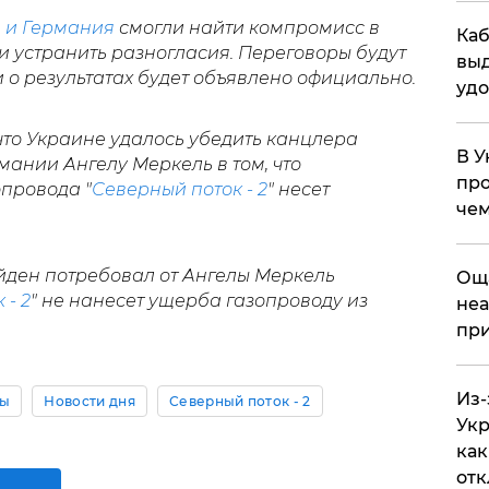
 и Германия
смогли найти компромисс в
Каб
 и устранить разногласия. Переговоры будут
выд
о результатах будет объявлено официально.
удо
что Украине удалось убедить канцлера
В У
ании Ангелу Меркель в том, что
про
опровода "
Северный поток - 2
" несет
чем
йден потребовал от Ангелы Меркель
​Ощ
 - 2
" не нанесет ущерба газопроводу из
неа
при
Из-
ны
Новости дня
Северный поток - 2
Укр
как
отк