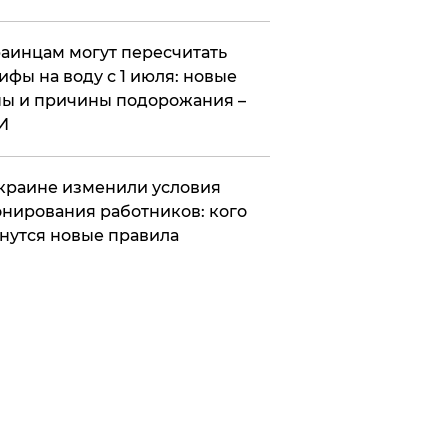
аинцам могут пересчитать
ифы на воду с 1 июля: новые
ы и причины подорожания –
И
краине изменили условия
нирования работников: кого
нутся новые правила