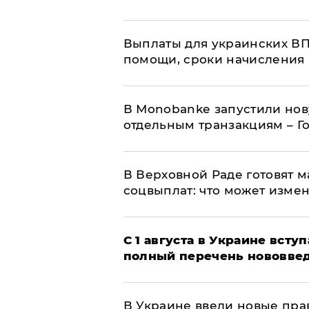
Выплаты для украинских ВПЛ
помощи, сроки начисления 
В Мonobankе запустили но
отдельным транзакциям – Г
В Верховной Раде готовят 
соцвыплат: что может изме
С 1 августа в Украине вст
полный перечень нововве
В Украине ввели новые прав