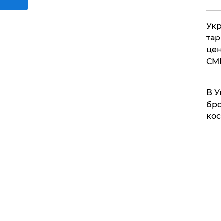
Укр
тар
цен
СМ
В У
бро
кос