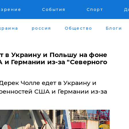
озрение
События
Спорт
Д
краина
россия
Общество
Блоги
т в Украину и Польшу на фоне
 и Германии из-за "Северного
Дерек Чолле едет в Украину и
ренностей США и Германии из-за