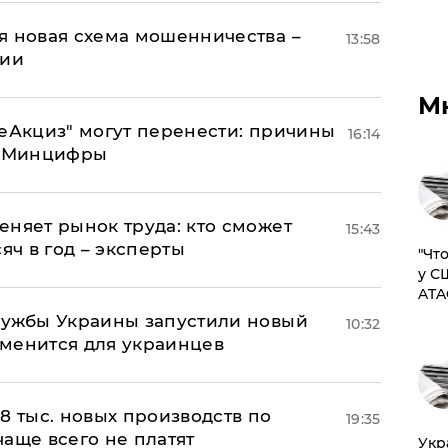
я новая схема мошенничества –
13:58
ции
М
"еАкциз" могут перенести: причины
16:14
т Минцифры
еняет рынок труда: кто сможет
15:43
яч в год – эксперты
​"Ч
у С
ATA
лужбы Украины запустили новый
10:32
менится для украинцев
8 тыс. новых производств по
19:35
 чаще всего не платят
​Ук