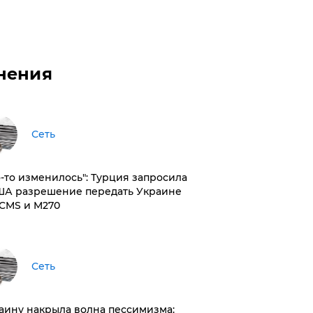
нения
Сеть
то-то изменилось": Турция запросила
ША разрешение передать Украине
CMS и M270
Сеть
раину накрыла волна пессимизма: