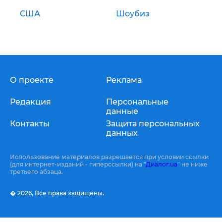
США
Шоубиз
О проекте
Реклама
Редакция
Персональные
данные
Контакты
Защита персональных
данных
Использование материалов разрешается при условии ссылки
(для интернет-изданий - гиперссылки) на "
Диалог.ua
" не ниже
третьего абзаца.
� 2026,
Все права защищены.