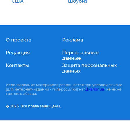
США
Шоубиз
О проекте
Реклама
Редакция
Персональные
данные
Контакты
Защита персональных
данных
Использование материалов разрешается при условии ссылки
(для интернет-изданий - гиперссылки) на "
Диалог.ua
" не ниже
третьего абзаца.
� 2026,
Все права защищены.