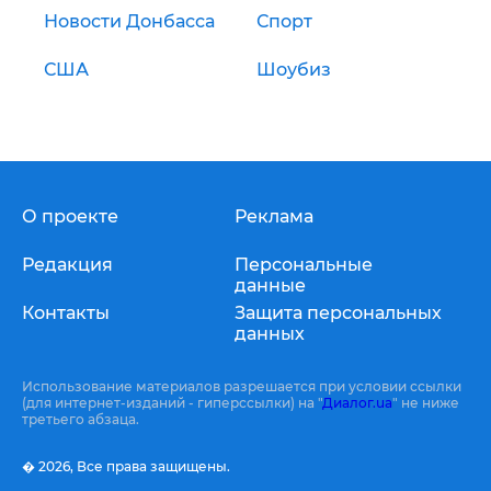
Новости Донбасса
Спорт
США
Шоубиз
О проекте
Реклама
Редакция
Персональные
данные
Контакты
Защита персональных
данных
Использование материалов разрешается при условии ссылки
(для интернет-изданий - гиперссылки) на "
Диалог.ua
" не ниже
третьего абзаца.
� 2026,
Все права защищены.