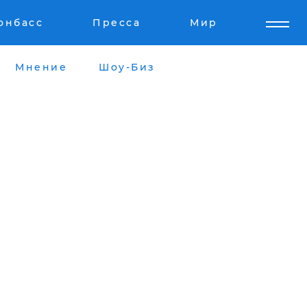
онбасс
Пресса
Мир
Мнение
Шоу-Биз