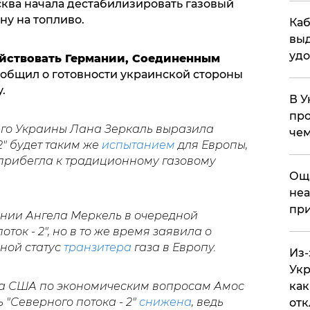
сква начала дестабилизировать газовый
ну на топливо.
Каб
выд
удо
ействовать Германии, Соединенным
сообщил о готовности украинской стороны
у.
В У
про
рго Украины Лана Зеркаль выразила
чем
2" будет таким же
испытанием
для Европы,
 прибегла к традиционному газовому
​Ощ
неа
при
ании Ангела Меркель в очередной
ток - 2", но в то же время заявила о
ной статус
транзитера
газа в Европу.
Из-
Укр
па США по экономическим вопросам Амос
как
 "Северного потока - 2"
снижена
, ведь
отк