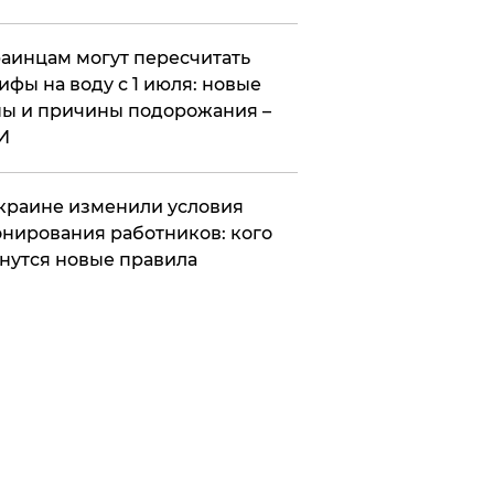
аинцам могут пересчитать
ифы на воду с 1 июля: новые
ы и причины подорожания –
И
краине изменили условия
нирования работников: кого
нутся новые правила