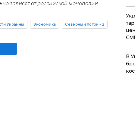
льно зависят от российской монополии.
Укр
тар
сти Украины
Экономика
Северный поток - 2
цен
СМ
В У
бро
кос