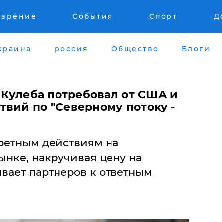
озрение
События
Спорт
Д
краина
россия
Общество
Блоги
- Кулеба потребовал от США и
твий по "Северному потоку -
ретным действиям на
ынке, накручивая цену на
ывает партнеров к ответным