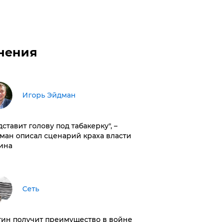
нения
Игорь Эйдман
дставит голову под табакерку", –
ман описал сценарий краха власти
ина
Сеть
тин получит преимущество в войне