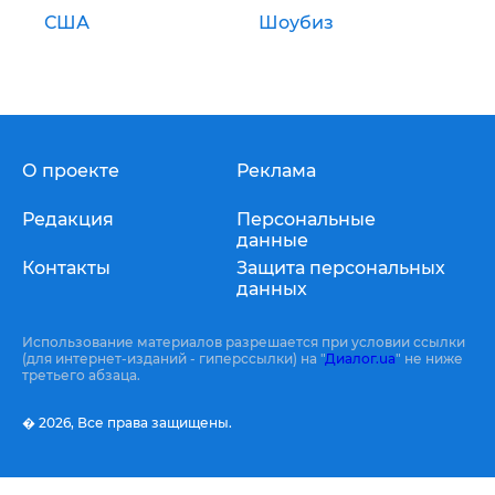
США
Шоубиз
О проекте
Реклама
Редакция
Персональные
данные
Контакты
Защита персональных
данных
Использование материалов разрешается при условии ссылки
(для интернет-изданий - гиперссылки) на "
Диалог.ua
" не ниже
третьего абзаца.
� 2026,
Все права защищены.