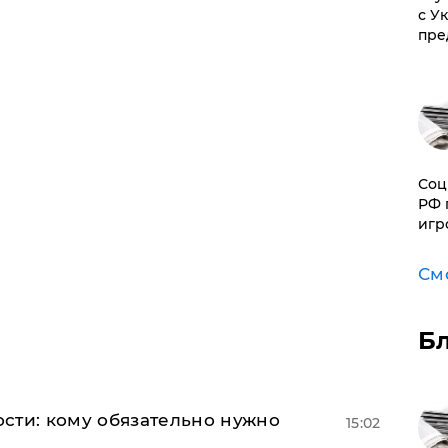
с У
пре
Соц
РФ 
игр
См
Б
сти: кому обязательно нужно
15:02