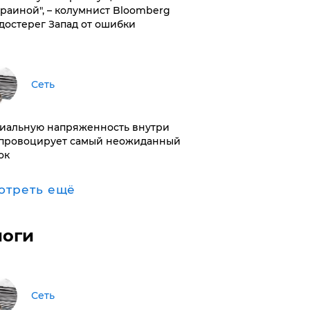
краиной", – колумнист Bloomberg
достерег Запад от ошибки
Сеть
иальную напряженность внутри
провоцирует самый неожиданный
ок
отреть ещё
логи
Сеть