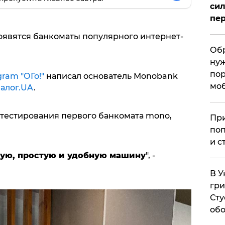
сил
пер
оявятся банкоматы популярного интернет-
Обр
нуж
пор
gram "ОГо!"
написал основатель Monobank
мо
алог.UA
.
 тестирования первого банкомата mono,
При
поп
и с
вую, простую и удобную машину
", -
В У
гри
Сту
обо