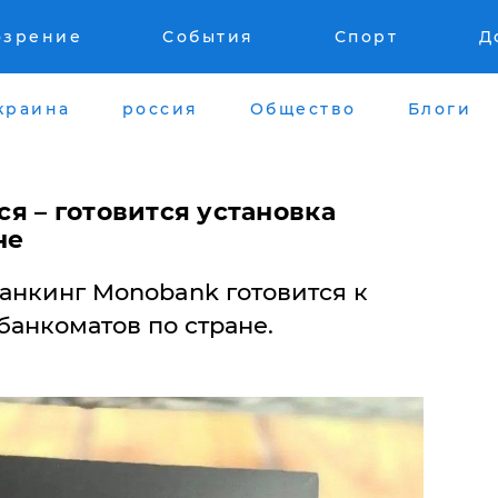
озрение
События
Спорт
Д
краина
россия
Общество
Блоги
я – готовится установка
не
анкинг Monobank готовится к
банкоматов по стране.