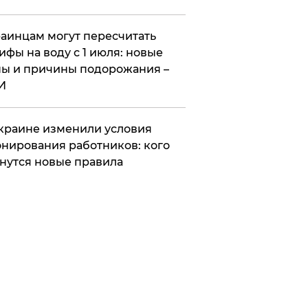
аинцам могут пересчитать
ифы на воду с 1 июля: новые
ы и причины подорожания –
И
краине изменили условия
нирования работников: кого
нутся новые правила