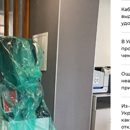
Каб
выд
удо
В У
про
чем
​Ощ
неа
при
Из-
Укр
как
отк