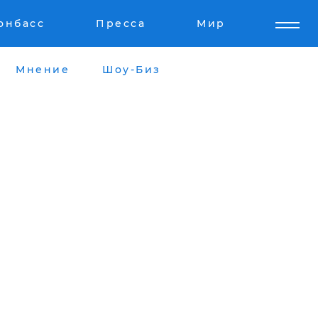
онбасс
Пресса
Мир
Мнение
Шоу-Биз