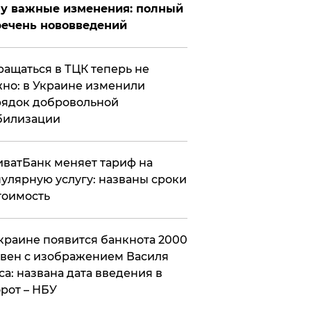
у важные изменения: полный
ечень нововведений
ащаться в ТЦК теперь не
но: в Украине изменили
ядок добровольной
билизации
ватБанк меняет тариф на
улярную услугу: названы сроки
тоимость
краине появится банкнота 2000
вен с изображением Василя
са: названа дата введения в
рот – НБУ