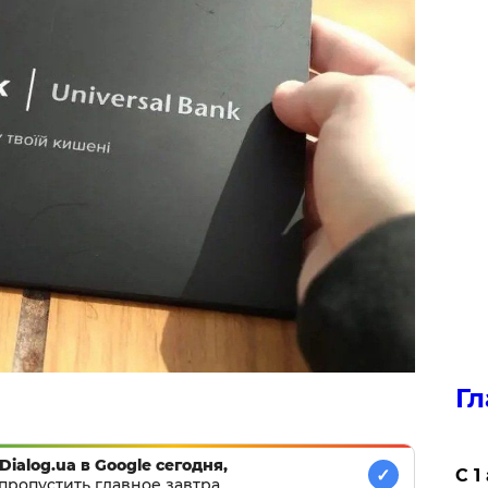
Гл
Dialog.ua в Google сегодня,
✓
С 1
пропустить главное завтра.