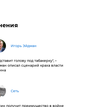
нения
Игорь Эйдман
дставит голову под табакерку", –
ман описал сценарий краха власти
ина
Сеть
тин получит преимущество в войне