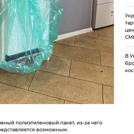
Укр
тар
цен
СМ
В У
бро
кос
леный полиэтиленовый пакет, из-за чего
представляется возможным.