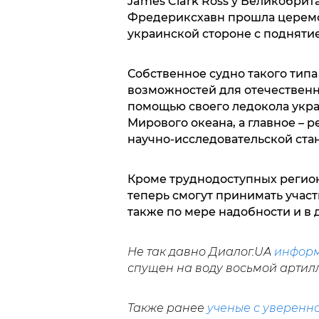
James Clark Ross у Великобрита
Фредериксхавн прошла церемо
украинской стороне с подняти
Собственное судно такого тип
возможностей для отечественно
помощью своего ледокола укра
Мирового океана, а главное – 
научно-исследовательской ста
Кроме труднодоступных регион
теперь смогут принимать участ
также по мере надобности и в 
Не так давно Диалог.UA
инфор
спущен на воду восьмой артил
Также ранее
ученые с уверенн