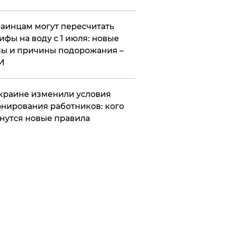
аинцам могут пересчитать
ифы на воду с 1 июля: новые
ы и причины подорожания –
И
краине изменили условия
нирования работников: кого
нутся новые правила