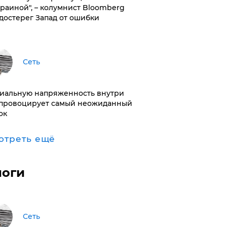
краиной", – колумнист Bloomberg
достерег Запад от ошибки
Сеть
иальную напряженность внутри
провоцирует самый неожиданный
ок
отреть ещё
логи
Сеть