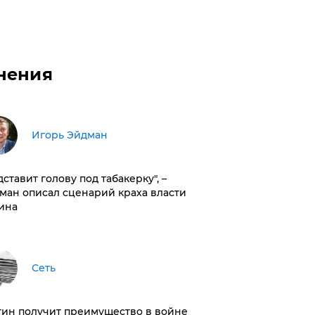
нения
Игорь Эйдман
дставит голову под табакерку", –
ман описал сценарий краха власти
ина
Сеть
тин получит преимущество в войне