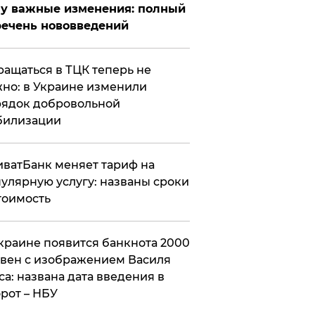
у важные изменения: полный
ечень нововведений
ащаться в ТЦК теперь не
но: в Украине изменили
ядок добровольной
билизации
ватБанк меняет тариф на
улярную услугу: названы сроки
тоимость
краине появится банкнота 2000
вен с изображением Василя
са: названа дата введения в
рот – НБУ