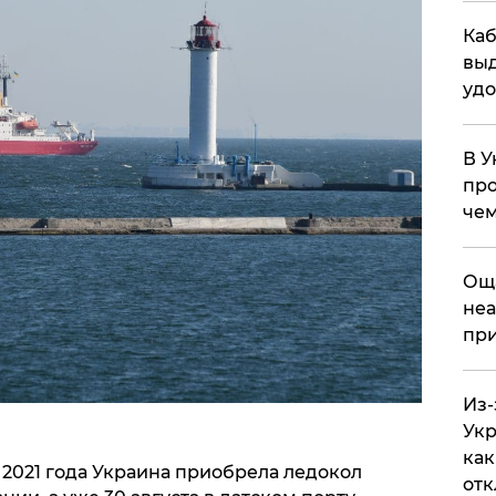
Каб
выд
удо
В У
про
чем
​Ощ
неа
при
Из-
Укр
как
а 2021 года Украина приобрела ледокол
отк