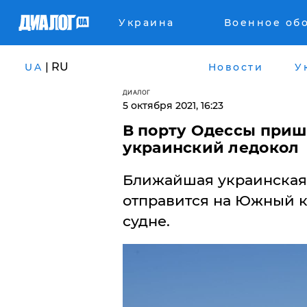
Украина
Военное об
| RU
UA
Новости
У
ДИАЛОГ
5 октября 2021, 16:23
В порту Одессы приш
украинский ледокол
​Ближайшая украинская
отправится на Южный к
судне.