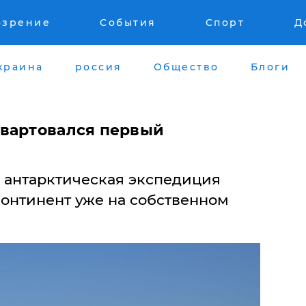
озрение
События
Спорт
Д
краина
россия
Общество
Блоги
вартовался первый
 антарктическая экспедиция
онтинент уже на собственном