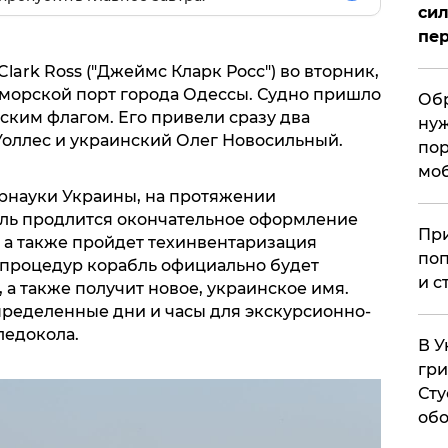
сил
пер
lark Ross ("Джеймс Кларк Росс") во вторник,
в морской порт города Одессы. Судно пришло
Обр
ским флагом. Его привели сразу два
нуж
Уоллес и украинский Олег Новосильный.
пор
мо
рнауки Украины, на протяжении
ль продлится окончательное оформление
При
 а также пройдет техинвентаризация
поп
 процедур корабль официально будет
и с
а также получит новое, украинское имя.
определенные дни и часы для экскурсионно-
ледокола.
В У
гри
Сту
обо