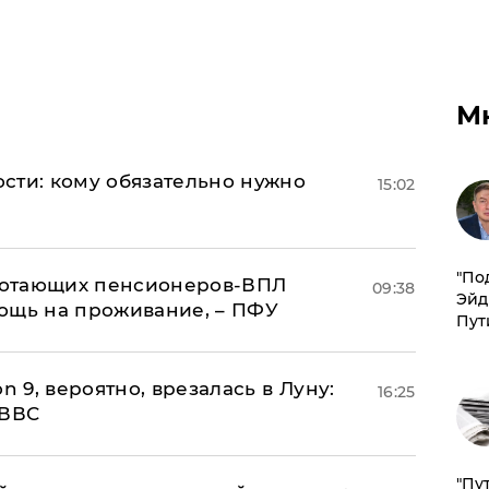
М
сти: кому обязательно нужно
15:02
​"По
аботающих пенсионеров-ВПЛ
09:38
Эйд
ощь на проживание, – ПФУ
Пут
n 9, вероятно, врезалась в Луну:
16:25
 ВВС
"Пу