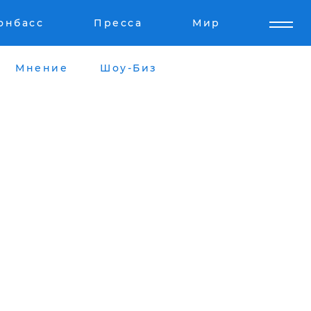
онбасс
Пресса
Мир
Мнение
Шоу-Биз