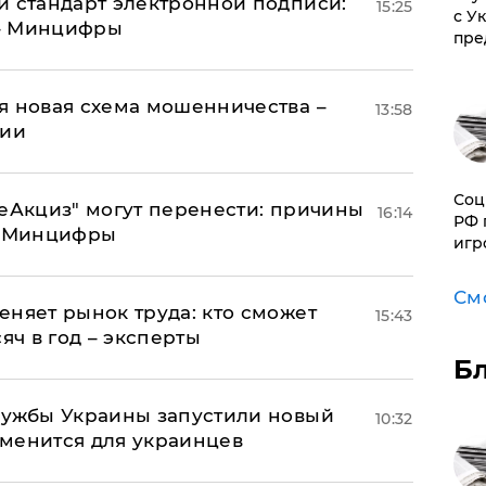
й стандарт электронной подписи:
15:25
с У
 – Минцифры
пре
я новая схема мошенничества –
13:58
ции
Соц
"еАкциз" могут перенести: причины
16:14
РФ 
т Минцифры
игр
См
еняет рынок труда: кто сможет
15:43
яч в год – эксперты
Б
лужбы Украины запустили новый
10:32
менится для украинцев