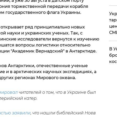
нии, а уже 30 августа в датском порту
ния торжественной передачи корабля
ем государственного флага Украины.
Укр
тар
цен
а открывает ряд принципиально новых
СМ
й науки и украинских ученых. Так, с
инские исследователи вернутся к изучению
решатся вопросы логистики относительно
В У
нции "Академик Вернадский" в Антарктиде.
бро
кос
ов Антарктики, отечественные ученые
ие и в арктических научных экспедициях, а
других регионах Мирового океана.
мировал
читателей о том, что в Украине был
лерийский катер.
остью заявили
, что нашли библейский Ноев