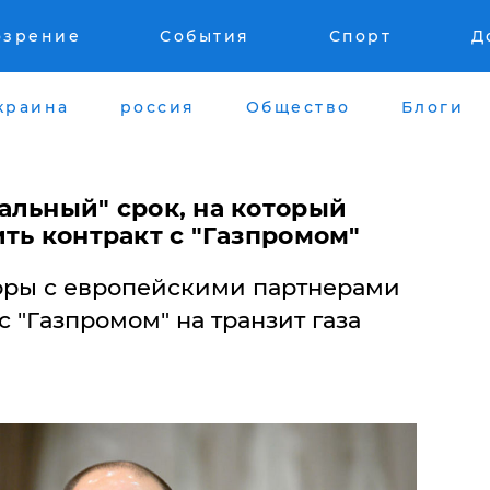
озрение
События
Спорт
Д
краина
россия
Общество
Блоги
альный" срок, на который
ть контракт с "Газпромом"
оры с европейскими партнерами
с "Газпромом" на транзит газа