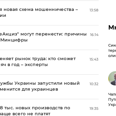
я новая схема мошенничества –
13:58
ции
М
"еАкциз" могут перенести: причины
16:14
т Минцифры
Сик
тер
оли
еняет рынок труда: кто сможет
15:43
яч в год – эксперты
лужбы Украины запустили новый
10:32
менится для украинцев
Чал
Пут
Укр
8 тыс. новых производств по
19:35
 чаще всего не платят