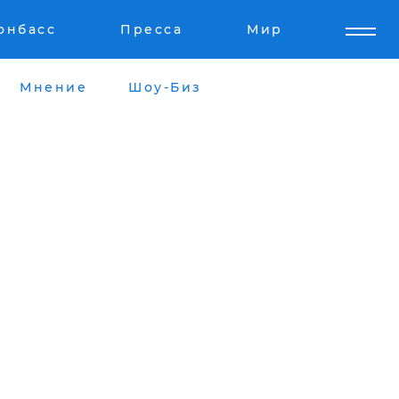
онбасс
Пресса
Мир
Мнение
Шоу-Биз