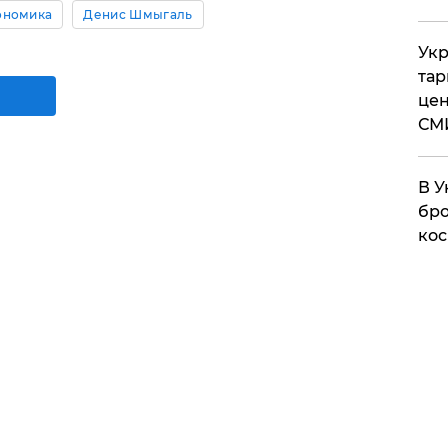
ономика
Денис Шмыгаль
Укр
тар
цен
СМ
В У
бро
кос