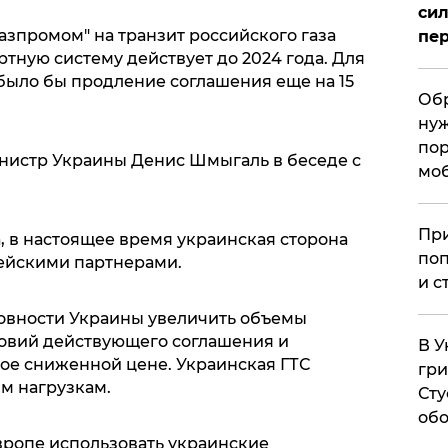
сил
азпромом" на транзит российского газа
пер
тную систему действует до 2024 года. Для
было бы продление соглашения еще на 15
Обр
нуж
пор
нистр Украины Денис Шмыгаль в беседе с
мо
При
, в настоящее время украинская сторона
поп
пейскими партнерами.
и с
товности Украины увеличить объемы
ловий действующего соглашения и
В У
вое сниженной цене. Украинская ГТС
гри
им нагрузкам.
Сту
обо
вропе использовать украинские