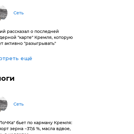
Сеть
ий рассказал о последней
дерной "карте" Кремля, которую
ут активно "разыгрывать"
отреть ещё
логи
Сеть
оЛоЧКа" бьет по карману Кремля:
орт зерна −37,6 %, масла вдвое,