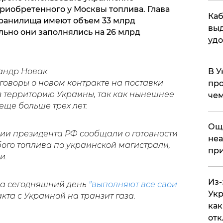
риобретенного у Москвы топлива. Глава
Каб
хранилища имеют объем 33 млрд
выд
льно они заполнялись на 26 млрд
удо
андр Новак
В У
оворы о новом контракте на поставки
про
з территорию Украины, так как нынешнее
чем
еще больше трех лет.
​Ощ
ции президента РФ сообщали о готовности
неа
ого топлива по украинской магистрали,
при
и.
Из-
 на сегодняшний день
"выполняют все свои
Укр
кта с Украиной на транзит газа.
как
отк