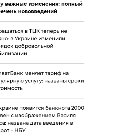
у важные изменения: полный
ечень нововведений
ащаться в ТЦК теперь не
но: в Украине изменили
ядок добровольной
билизации
ватБанк меняет тариф на
улярную услугу: названы сроки
тоимость
краине появится банкнота 2000
вен с изображением Василя
са: названа дата введения в
рот – НБУ