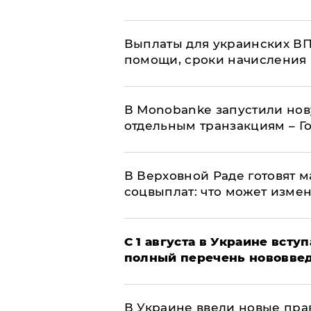
Выплаты для украинских ВПЛ
помощи, сроки начисления 
В Мonobankе запустили но
отдельным транзакциям – Г
В Верховной Раде готовят 
соцвыплат: что может изме
С 1 августа в Украине вст
полный перечень нововве
В Украине ввели новые прав