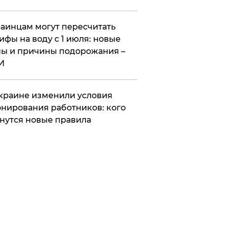
аинцам могут пересчитать
ифы на воду с 1 июля: новые
ы и причины подорожания –
И
краине изменили условия
нирования работников: кого
нутся новые правила