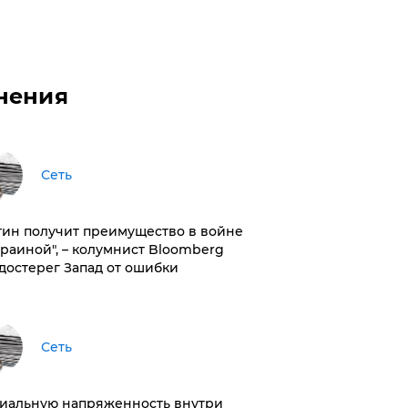
нения
Сеть
тин получит преимущество в войне
краиной", – колумнист Bloomberg
достерег Запад от ошибки
Сеть
иальную напряженность внутри