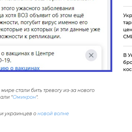
Укр
тар
цен
СМ
В У
бро
кос
мире стали бить тревогу из-за нового
али "
Омикрон
".
и украинцев о
новой волне