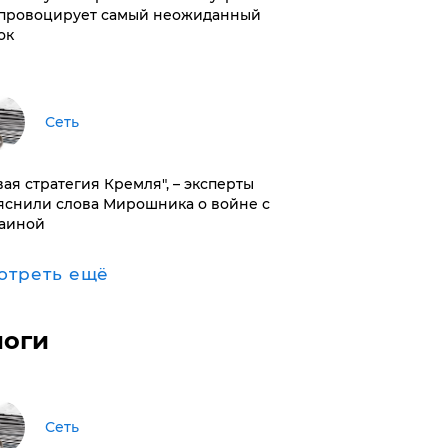
провоцирует самый неожиданный
ок
Сеть
вая стратегия Кремля", – эксперты
яснили слова Мирошника о войне с
аиной
отреть ещё
логи
Сеть