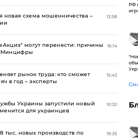
РФ 
игр
я новая схема мошенничества –
13:58
ции
"еАкциз" могут перенести: причины
16:14
т Минцифры
"Но
объ
Укр
еняет рынок труда: кто сможет
15:43
яч в год – эксперты
См
лужбы Украины запустили новый
Б
10:32
менится для украинцев
8 тыс. новых производств по
19:35