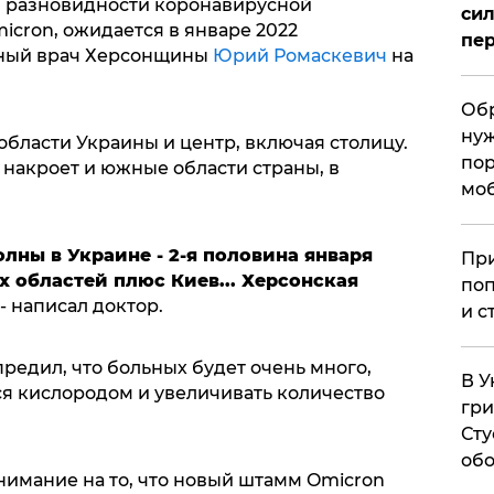
й разновидности коронавирусной
сил
cron, ожидается в январе 2022
пер
рный врач Херсонщины
Юрий Ромаскевич
на
Обр
нуж
бласти Украины и центр, включая столицу.
пор
 накроет и южные области страны, в
мо
лны в Украине - 2-я половина января
При
х областей плюс Киев... Херсонская
поп
, - написал доктор.
и с
редил, что больных будет очень много,
В У
ся кислородом и увеличивать количество
гри
Сту
обо
нимание на то, что новый штамм Omicron