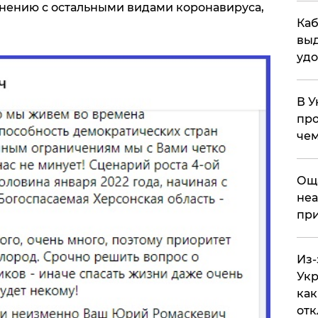
внению с остальными видами коронавируса,
Каб
выд
удо
В У
про
чем
​Ощ
неа
при
Из-
Укр
как
отк