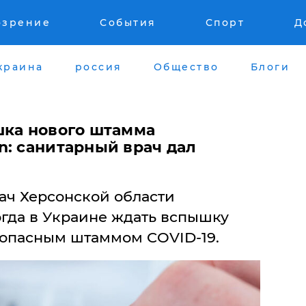
озрение
События
Спорт
Д
краина
россия
Общество
Блоги
шка нового штамма
n: санитарный врач дал
ач Херсонской области
огда в Украине ждать вспышку
опасным штаммом COVID-19.