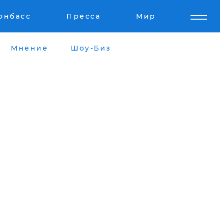
онбасс
Пресса
Мир
Мнение
Шоу-Биз