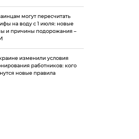
аинцам могут пересчитать
ифы на воду с 1 июля: новые
ы и причины подорожания –
И
краине изменили условия
нирования работников: кого
нутся новые правила