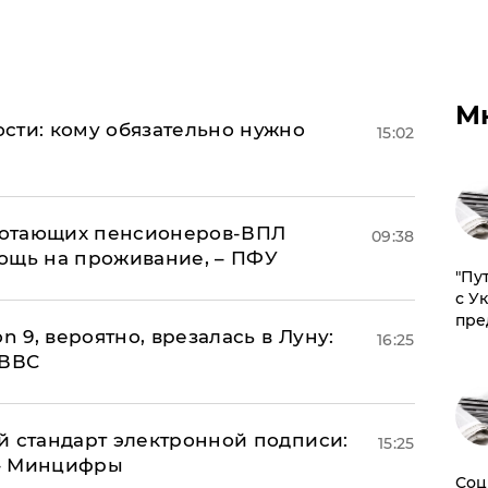
М
сти: кому обязательно нужно
15:02
аботающих пенсионеров-ВПЛ
09:38
ощь на проживание, – ПФУ
"Пу
с У
пре
n 9, вероятно, врезалась в Луну:
16:25
 ВВС
й стандарт электронной подписи:
15:25
 – Минцифры
Соц