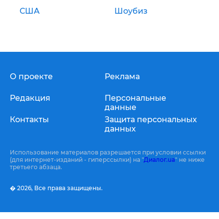
США
Шоубиз
О проекте
Реклама
Редакция
Персональные
данные
Контакты
Защита персональных
данных
Использование материалов разрешается при условии ссылки
(для интернет-изданий - гиперссылки) на "
Диалог.ua
" не ниже
третьего абзаца.
� 2026,
Все права защищены.