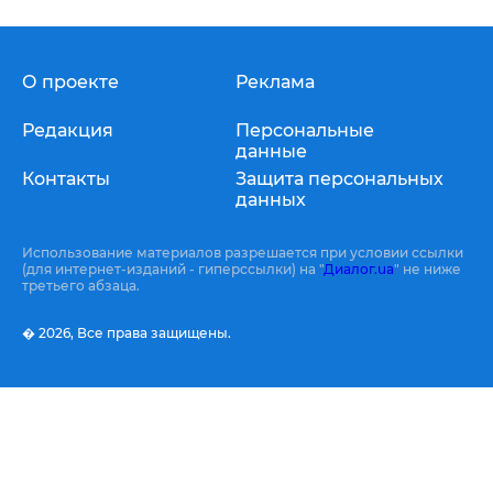
О проекте
Реклама
Редакция
Персональные
данные
Контакты
Защита персональных
данных
Использование материалов разрешается при условии ссылки
(для интернет-изданий - гиперссылки) на "
Диалог.ua
" не ниже
третьего абзаца.
� 2026,
Все права защищены.